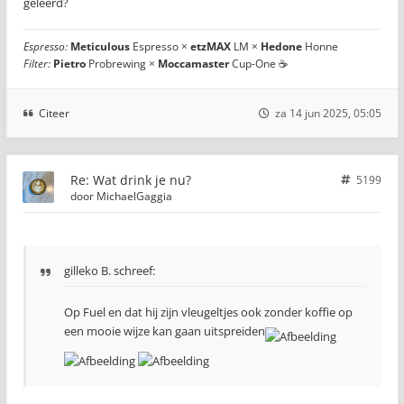
geleerd?
Espresso:
Meticulous
Espresso ×
etzMAX
LM ×
Hedone
Honne
Filter:
Pietro
Probrewing ×
Moccamaster
Cup-One ☕
Citeer
za 14 jun 2025, 05:05
Re: Wat drink je nu?
5199
door
MichaelGaggia
gilleko B. schreef:
Op Fuel en dat hij zijn vleugeltjes ook zonder koffie op
een mooie wijze kan gaan uitspreiden