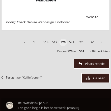
Website
nodig? Check Nehlee Webdesign Eindhoven
1
…
518
519
520
521
522
…
561
Pagina
520
van
561
5609 berichten
Plaats reactie
Terug naar “Koffie(bonen)”
Ga naar
Re: Wat drink je nu?
Een goed begin is het halve werk! [emoji6]