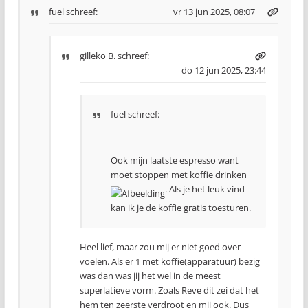
fuel
schreef:
vr 13 jun 2025, 08:07
gilleko B.
schreef:
do 12 jun 2025, 23:44
fuel schreef:
Ook mijn laatste espresso want
moet stoppen met koffie drinken
. Als je het leuk vind
kan ik je de koffie gratis toesturen.
Heel lief, maar zou mij er niet goed over
voelen. Als er 1 met koffie(apparatuur) bezig
was dan was jij het wel in de meest
superlatieve vorm. Zoals Reve dit zei dat het
hem ten zeerste verdroot en mij ook. Dus