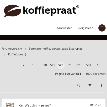
Wat drink je nu?
Aanmelden
Registreer
Forumoverzicht
Software (Koffie, bonen, pads & servings)
Koffie(bonen)
1
…
518
519
520
521
522
…
561
Pagina
520
van
561
5609 berichten
Re: Wat drink je nu?
5191