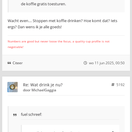
de koffie gratis toesturen.
Wacht even.... Stoppen met koffie drinken? Hoe komt dat? Iets
ergs? Dan wens ik je alle goeds!
Numbers are good but never loose the focus, a quality cup profile is not
negotiable!
Citeer
wo 11 jun 2025, 00:50
Re: Wat drink je nu?
5192
door
MichaelGaggia
fuel schreef: