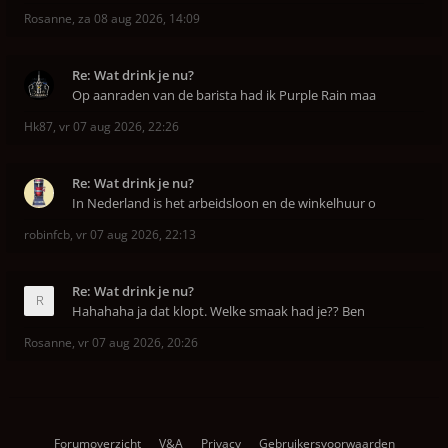
Rosanne
,
za 08 aug 2026, 14:09
Re: Wat drink je nu?
Op aanraden van de barista had ik Purple Rain maa
Hk87
,
vr 07 aug 2026, 22:26
Re: Wat drink je nu?
In Nederland is het arbeidsloon en de winkelhuur o
robinfcb
,
vr 07 aug 2026, 22:13
Re: Wat drink je nu?
Hahahaha ja dat klopt. Welke smaak had je?? Ben
Rosanne
,
vr 07 aug 2026, 20:26
Forumoverzicht
V&A
Privacy
Gebruikersvoorwaarden