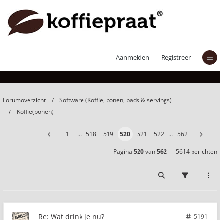
Wat drink je nu?
Aanmelden
Registreer
Forumoverzicht
Software (Koffie, bonen, pads & servings)
Koffie(bonen)
1
…
518
519
520
521
522
…
562
Pagina
520
van
562
5614 berichten
Re: Wat drink je nu?
5191