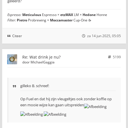
geleerd?
Espresso:
Meticulous
Espresso ×
etzMAX
LM ×
Hedone
Honne
Filter:
Pietro
Probrewing ×
Moccamaster
Cup-One ☕
Citeer
za 14 jun 2025, 05:05
Re: Wat drink je nu?
5199
door
MichaelGaggia
gilleko B. schreef:
Op Fuel en dat hij zijn vleugeltjes ook zonder koffie op
een mooie wijze kan gaan uitspreiden