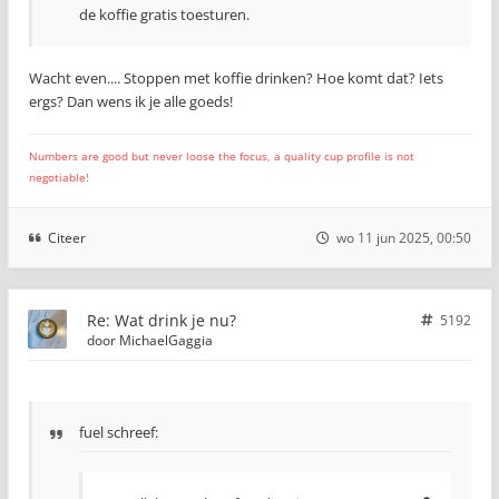
de koffie gratis toesturen.
Wacht even.... Stoppen met koffie drinken? Hoe komt dat? Iets
ergs? Dan wens ik je alle goeds!
Numbers are good but never loose the focus, a quality cup profile is not
negotiable!
Citeer
wo 11 jun 2025, 00:50
Re: Wat drink je nu?
5192
door
MichaelGaggia
fuel schreef: