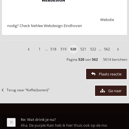
Website
nodig? Check Nehlee Webdesign Eindhoven
1
…
518
519
520
521
522
…
562
Pagina
520
van
562
5614 berichten
Plaats reactie
Terug naar “Koffie(bonen)”
Ga naar
Re: Wat drink je nu?
Aha. De purple Rain heb ik hier thuis ook op de mo