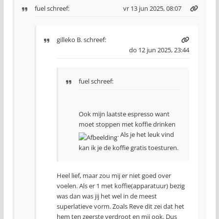
fuel
schreef:
vr 13 jun 2025, 08:07
gilleko B.
schreef:
do 12 jun 2025, 23:44
fuel schreef:
Ook mijn laatste espresso want
moet stoppen met koffie drinken
. Als je het leuk vind
kan ik je de koffie gratis toesturen.
Heel lief, maar zou mij er niet goed over
voelen. Als er 1 met koffie(apparatuur) bezig
was dan was jij het wel in de meest
superlatieve vorm. Zoals Reve dit zei dat het
hem ten zeerste verdroot en mij ook. Dus