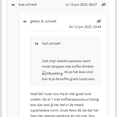
fuel
schreef:
vr 13 jun 2025, 08:07
gilleko B.
schreef:
do 12 jun 2025, 23:44
fuel schreef:
Ook mijn laatste espresso want
moet stoppen met koffie drinken
. Als je het leuk vind
kan ik je de koffie gratis toesturen.
Heel lief, maar zou mij er niet goed over
voelen. Als er 1 met koffie(apparatuur) bezig
was dan was jij het wel in de meest
superlatieve vorm. Zoals Reve dit zei dat het
hem ten zeerste verdroot en mij ook. Dus