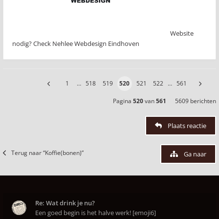
Website
nodig? Check Nehlee Webdesign Eindhoven
1
…
518
519
520
521
522
…
561
Pagina
520
van
561
5609 berichten
Plaats reactie
Terug naar “Koffie(bonen)”
Ga naar
Re: Wat drink je nu?
Een goed begin is het halve werk! [emoji6]