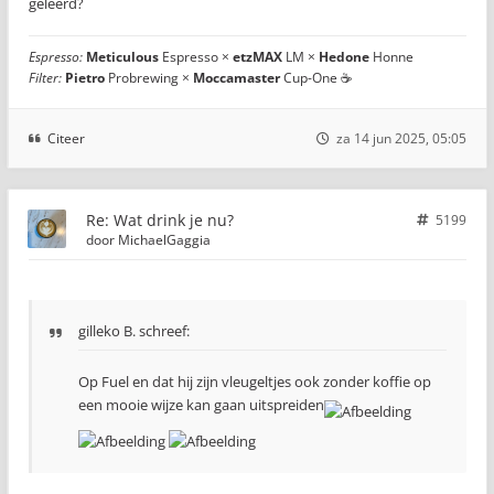
geleerd?
Espresso:
Meticulous
Espresso ×
etzMAX
LM ×
Hedone
Honne
Filter:
Pietro
Probrewing ×
Moccamaster
Cup-One ☕
Citeer
za 14 jun 2025, 05:05
Re: Wat drink je nu?
5199
door
MichaelGaggia
gilleko B. schreef:
Op Fuel en dat hij zijn vleugeltjes ook zonder koffie op
een mooie wijze kan gaan uitspreiden