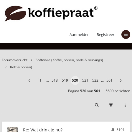
Wat drink je nu?
Aanmelden
Registreer
Forumoverzicht
Software (Koffie, bonen, pads & servings)
Koffie(bonen)
1
…
518
519
520
521
522
…
561
Pagina
520
van
561
5609 berichten
Re: Wat drink je nu?
5191