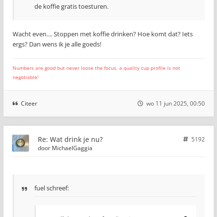
de koffie gratis toesturen.
Wacht even.... Stoppen met koffie drinken? Hoe komt dat? Iets
ergs? Dan wens ik je alle goeds!
Numbers are good but never loose the focus, a quality cup profile is not
negotiable!
Citeer
wo 11 jun 2025, 00:50
Re: Wat drink je nu?
5192
door
MichaelGaggia
fuel schreef: