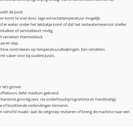
zeilt de puck
r komt te snel door, lage extractietemperatuur mogelijk.
of er water onder het lekbakje komt of dat het restwaterreservoir sneller
ontkalken of servicebeurt nodig.
of versleten thermoblock
uw en slap.
chine controleren op temperatuurafwijkingen. Een versleten
 vaker voor bij oudere Jura’s.
 iets grover.
offieboon, liefst medium gebrand.
mechanisme grondig (evt. via onderhoudsprogramma en handmatig).
e of loszittende verbindingen binnenin.
n verschil maakt: laat de zetgroep reviseren of breng de machine naar een