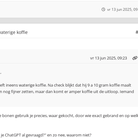
vr 13 jun 2025, 09
aterige koffie
vr 13 jun 2025, 09:23
,
ft ineens waterige koffie. Na check blijkt dat hij 9 a 10 gram koffie maalt
en nog fijner zetten, maar dan komt er amper koffie uit de uitloop. Iemand
ke bonen gebruik je precies, waar gekocht, door wie exact gebrand en op wel
 je ChatGPT al gevraagd?" en zo nee, waarom niet?