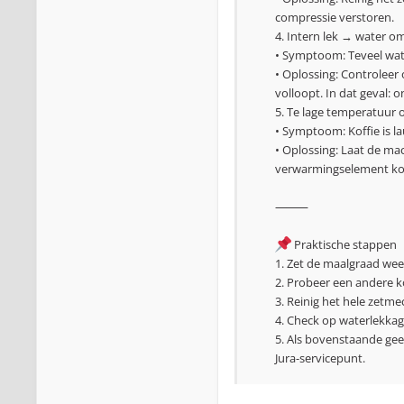
compressie verstoren.
4. Intern lek → water om
• Symptoom: Teveel wate
• Oplossing: Controleer 
volloopt. In dat geval: 
5. Te lage temperatuur 
• Symptoom: Koffie is la
• Oplossing: Laat de ma
verwarmingselement komt
⸻
Praktische stappen
1. Zet de maalgraad weer
2. Probeer een andere k
3. Reinig het hele zet
4. Check op waterlekkag
5. Als bovenstaande gee
Jura-servicepunt.