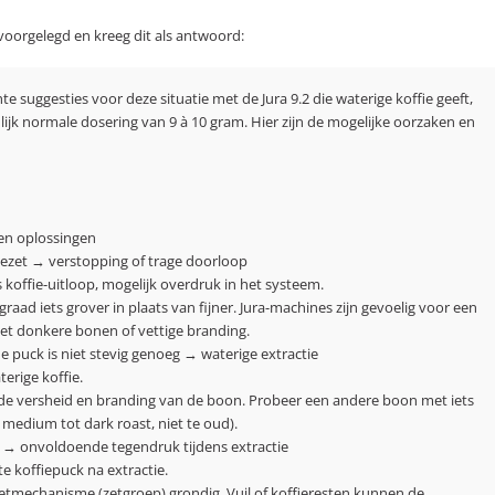
voorgelegd en kreeg dit als antwoord:
hte suggesties voor deze situatie met de Jura 9.2 die waterige koffie geeft,
ijk normale dosering van 9 à 10 gram. Hier zijn de mogelijke oorzaken en
en oplossingen
n gezet → verstopping of trage doorloop
koffie-uitloop, mogelijk overdruk in het systeem.
graad iets grover in plaats van fijner. Jura-machines zijn gevoelig voor een
met donkere bonen of vettige branding.
f de puck is niet stevig genoeg → waterige extractie
erige koffie.
 de versheid en branding van de boon. Probeer een andere boon met iets
 medium tot dark roast, niet te oud).
t → onvoldoende tegendruk tijdens extractie
e koffiepuck na extractie.
 zetmechanisme (zetgroep) grondig. Vuil of koffieresten kunnen de