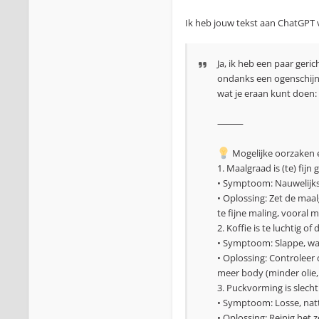
Ik heb jouw tekst aan ChatGPT 
Ja, ik heb een paar geric
ondanks een ogenschijnl
wat je eraan kunt doen:
⸻
Mogelijke oorzaken 
1. Maalgraad is (te) fij
• Symptoom: Nauwelijks 
• Oplossing: Zet de maal
te fijne maling, vooral 
2. Koffie is te luchtig o
• Symptoom: Slappe, wat
• Oplossing: Controleer
meer body (minder olie,
3. Puckvorming is slech
• Symptoom: Losse, natt
• Oplossing: Reinig het