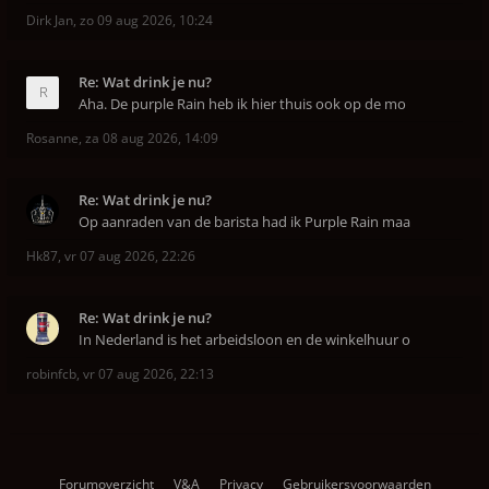
Dirk Jan
,
zo 09 aug 2026, 10:24
Re: Wat drink je nu?
Aha. De purple Rain heb ik hier thuis ook op de mo
Rosanne
,
za 08 aug 2026, 14:09
Re: Wat drink je nu?
Op aanraden van de barista had ik Purple Rain maa
Hk87
,
vr 07 aug 2026, 22:26
Re: Wat drink je nu?
In Nederland is het arbeidsloon en de winkelhuur o
robinfcb
,
vr 07 aug 2026, 22:13
Forumoverzicht
V&A
Privacy
Gebruikersvoorwaarden