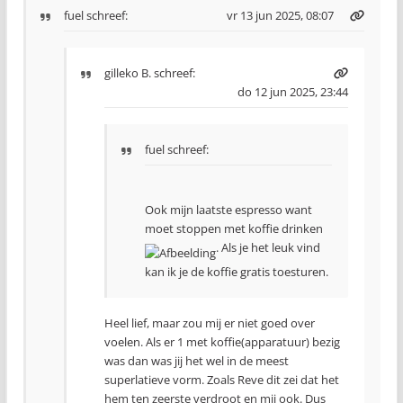
fuel
schreef:
vr 13 jun 2025, 08:07
gilleko B.
schreef:
do 12 jun 2025, 23:44
fuel schreef:
Ook mijn laatste espresso want
moet stoppen met koffie drinken
. Als je het leuk vind
kan ik je de koffie gratis toesturen.
Heel lief, maar zou mij er niet goed over
voelen. Als er 1 met koffie(apparatuur) bezig
was dan was jij het wel in de meest
superlatieve vorm. Zoals Reve dit zei dat het
hem ten zeerste verdroot en mij ook. Dus