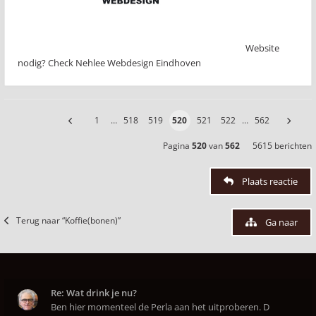
Website
nodig? Check Nehlee Webdesign Eindhoven
1
…
518
519
520
521
522
…
562
Pagina
520
van
562
5615 berichten
Plaats reactie
Terug naar “Koffie(bonen)”
Ga naar
Re: Wat drink je nu?
Ben hier momenteel de Perla aan het uitproberen. D