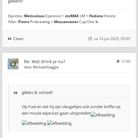
geleerd?
Espresso:
Meticulous
Espresso ×
etzMAX
LM ×
Hedone
Honne
Filter:
Pietro
Probrewing ×
Moccamaster
Cup-One ☕
Citeer
za 14 jun 2025, 05:05
Re: Wat drink je nu?
5199
door
MichaelGaggia
gilleko B. schreef:
Op Fuel en dat hij zijn vleugeltjes ook zonder koffie op
een mooie wijze kan gaan uitspreiden