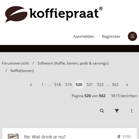
Wat drink je nu?
Aanmelden
Registreer
Forumoverzicht
Software (Koffie, bonen, pads & servings)
Koffie(bonen)
1
…
518
519
520
521
522
…
562
Pagina
520
van
562
5615 berichten
Re: Wat drink je nu?
5191