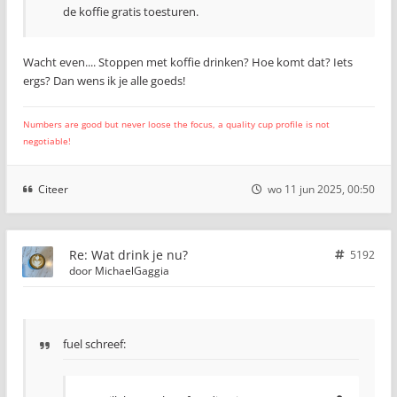
de koffie gratis toesturen.
Wacht even.... Stoppen met koffie drinken? Hoe komt dat? Iets
ergs? Dan wens ik je alle goeds!
Numbers are good but never loose the focus, a quality cup profile is not
negotiable!
Citeer
wo 11 jun 2025, 00:50
Re: Wat drink je nu?
5192
door
MichaelGaggia
fuel schreef: