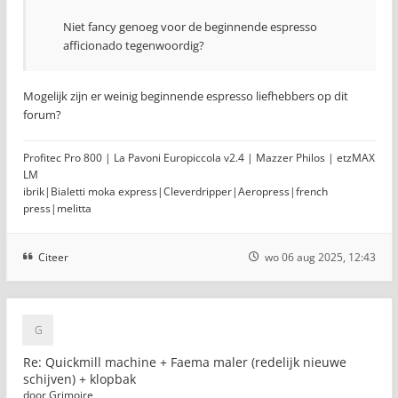
Niet fancy genoeg voor de beginnende espresso
afficionado tegenwoordig?
Mogelijk zijn er weinig beginnende espresso liefhebbers op dit
forum?
Profitec Pro 800 | La Pavoni Europiccola v2.4 | Mazzer Philos | etzMAX
LM
ibrik|Bialetti moka express|Cleverdripper|Aeropress|french
press|melitta
Citeer
wo 06 aug 2025, 12:43
Re: Quickmill machine + Faema maler (redelijk nieuwe
schijven) + klopbak
door
Grimoire