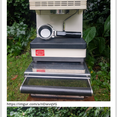
https://imgur.com/a/nDwvqVG