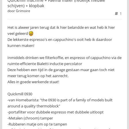
Quickmill machine + Faema maler (redelijk nieuwe
schijven) + klopbak
door
Grimoire
1
Het is alweer jaren terug dat ik hier belandde en wat heb ik hier
veel geleerd
De lekkerste espresso's en cappuchino's ooit heb ik daardoor
kunnen maken!
Inmiddels drinken we filterkoffie, en espresso of cappuchino via de
ruimte-efficiente Bialetti inductie percolator
Deze hebben een tijd in de garage gestaan maar gaan toch niet
meer terug komen op het aanrecht.
Alles in goede werkende staat!
Quickmill 0930
-van Homebarista: "the 0930 is part of a family of models built
around a quality thermoblock"
-portafilter voor dubbele espresso met dubbele uitloopt
-Metalen (chroom) tamper
-Rubberen matje om op te tampen