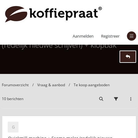
Quickmill machine + Faema maler
Aanmelden
Registreer
(redelijk nieuwe schijven) + klopbak
Forumoverzicht
Vraag & aanbod
Te koop aangeboden
10 berichten