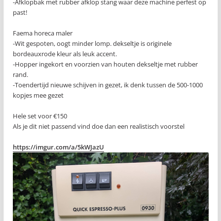
-Afklopbak met rubber afklop stang waar deze machine perfest op
past!
Faema horeca maler
-Wit gespoten, oogt minder lomp. dekseltje is originele
bordeauxrode kleur als leuk accent.
-Hopper ingekort en voorzien van houten dekseltje met rubber
rand.
-Toendertijd nieuwe schijven in gezet, ik denk tussen de 500-1000
kopjes mee gezet
Hele set voor €150
Als je dit niet passend vind doe dan een realistisch voorstel
https://imgur.com/a/5kWJazU