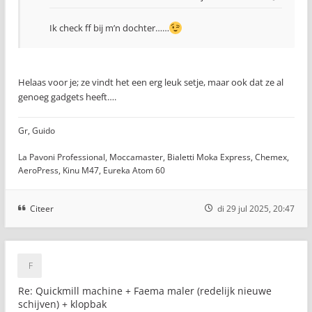
Ik check ff bij m’n dochter……
Helaas voor je; ze vindt het een erg leuk setje, maar ook dat ze al
genoeg gadgets heeft….
Gr, Guido
La Pavoni Professional, Moccamaster, Bialetti Moka Express, Chemex,
AeroPress, Kinu M47, Eureka Atom 60
Citeer
di 29 jul 2025, 20:47
Re: Quickmill machine + Faema maler (redelijk nieuwe
schijven) + klopbak