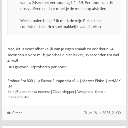
van ca 24sec met verhouding 1:2 - 2,5. Per boon kan dit
dus variëren en daar moet je de molen op afstellen.
Welke molen heb je? Ik merk de mijn Philos heel
consistent is en zich snel makkelijk laat afstellen
Nee, dit is exact afhankelijk van je eigen smaak en voorkeur. 24
seconden is voor mij bijvoorbeeld niet lekker, 35 seconden tot wel
40 wél.
Dus gewoon uitproberen per boon!
Profitec Pro 800 | La Pavoni Europiccola v2.4 | Mazzer Philos | etzMAX
LM
ibrik|Bialetti moka express|Cleverdripper|Aeropress|french
press|melitta
Citeer
vr 18 jul 2025, 21:39