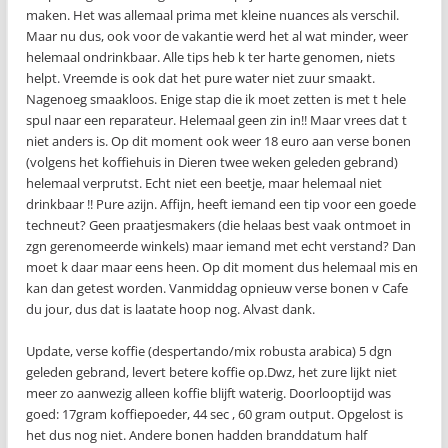
maken. Het was allemaal prima met kleine nuances als verschil.
Maar nu dus, ook voor de vakantie werd het al wat minder, weer
helemaal ondrinkbaar. Alle tips heb k ter harte genomen, niets
helpt. Vreemde is ook dat het pure water niet zuur smaakt.
Nagenoeg smaakloos. Enige stap die ik moet zetten is met t hele
spul naar een reparateur. Helemaal geen zin in!! Maar vrees dat t
niet anders is. Op dit moment ook weer 18 euro aan verse bonen
(volgens het koffiehuis in Dieren twee weken geleden gebrand)
helemaal verprutst. Echt niet een beetje, maar helemaal niet
drinkbaar !! Pure azijn. Affijn, heeft iemand een tip voor een goede
techneut? Geen praatjesmakers (die helaas best vaak ontmoet in
zgn gerenomeerde winkels) maar iemand met echt verstand? Dan
moet k daar maar eens heen. Op dit moment dus helemaal mis en
kan dan getest worden. Vanmiddag opnieuw verse bonen v Cafe
du jour, dus dat is laatate hoop nog. Alvast dank.
Update, verse koffie (despertando/mix robusta arabica) 5 dgn
geleden gebrand, levert betere koffie op.Dwz, het zure lijkt niet
meer zo aanwezig alleen koffie blijft waterig. Doorlooptijd was
goed: 17gram koffiepoeder, 44 sec , 60 gram output. Opgelost is
het dus nog niet. Andere bonen hadden branddatum half