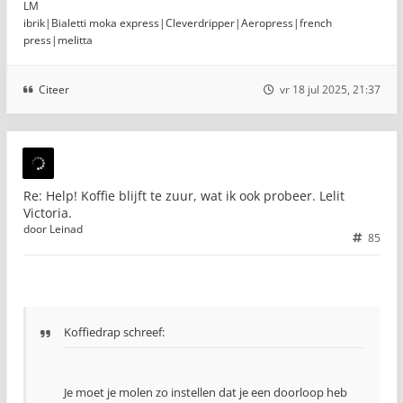
LM
ibrik|Bialetti moka express|Cleverdripper|Aeropress|french
press|melitta
Citeer
vr 18 jul 2025, 21:37
Re: Help! Koffie blijft te zuur, wat ik ook probeer. Lelit
Victoria.
door
Leinad
85
Koffiedrap schreef:
Je moet je molen zo instellen dat je een doorloop heb