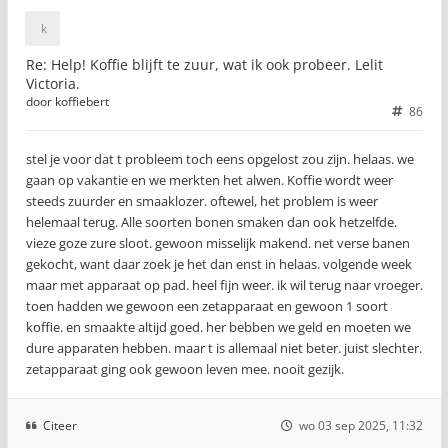
Re: Help! Koffie blijft te zuur, wat ik ook probeer. Lelit
Victoria.
door
koffiebert
86
stel je voor dat t probleem toch eens opgelost zou zijn. helaas. we
gaan op vakantie en we merkten het alwen. Koffie wordt weer
steeds zuurder en smaaklozer. oftewel, het problem is weer
helemaal terug. Alle soorten bonen smaken dan ook hetzelfde.
vieze goze zure sloot. gewoon misselijk makend. net verse banen
gekocht, want daar zoek je het dan enst in helaas. volgende week
maar met apparaat op pad. heel fijn weer. ik wil terug naar vroeger.
toen hadden we gewoon een zetapparaat en gewoon 1 soort
koffie. en smaakte altijd goed. her bebben we geld en moeten we
dure apparaten hebben. maar t is allemaal niet beter. juist slechter.
zetapparaat ging ook gewoon leven mee. nooit gezijk.
Citeer
wo 03 sep 2025, 11:32