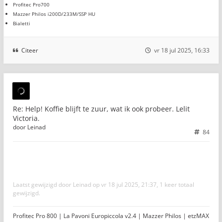
Profitec Pro700
Mazzer Philos i200D/233M/SSP HU
Bialetti
Citeer
vr 18 jul 2025, 16:33
Re: Help! Koffie blijft te zuur, wat ik ook probeer. Lelit
Victoria.
door
Leinad
84
Laatst gewijzigd door
Leinad
op vr 18 jul 2025, 21:37, 1 keer totaal
gewijzigd.
Profitec Pro 800 | La Pavoni Europiccola v2.4 | Mazzer Philos | etzMAX