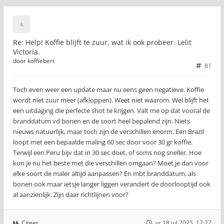
Re: Help! Koffie blijft te zuur, wat ik ook probeer. Lelit
Victoria.
door
koffiebert
81
Toch even weer een update maar nu eens geen negatieve. Koffie
wordt niet zuur meer (afkloppen). Weet niet waarom. Wel blijft het
een uitdaging die perfecte shot te krijgen. Valt me op dat vooral de
branddatum vd bonen en de soort heel bepalend zijn. Niets
nieuws natuurlijk, maar toch zijn de verschillen enorm. Een Brazil
loopt met een bepaalde maling 60 sec door voor 30 gr koffie.
Terwijl een Peru bijv dat in 30 sec doet, of soms nog sneller. Hoe
kun je nu het beste met die verschillen omgaan? Moet je dan voor
elke soort de maler altijd aanpassen? En mbt branddatum, als
bonen ook maar ietsje langer liggen verandert de doorlooptijd ook
al aanzienlijk. Zijn daar richtlijnen voor?
Citeer
vr 18 jul 2025, 12:27