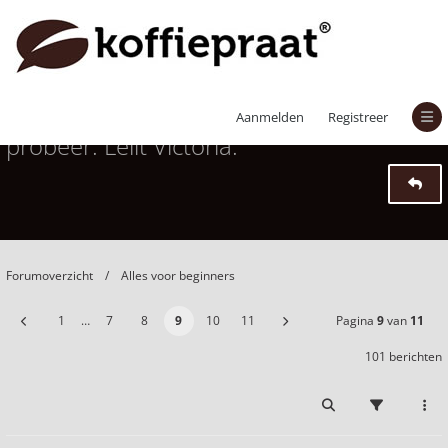
Help! Koffie blijft te zuur, wat ik ook
Aanmelden
Registreer
probeer. Lelit Victoria.
Forumoverzicht
Alles voor beginners
1
…
7
8
9
10
11
Pagina
9
van
11
101 berichten