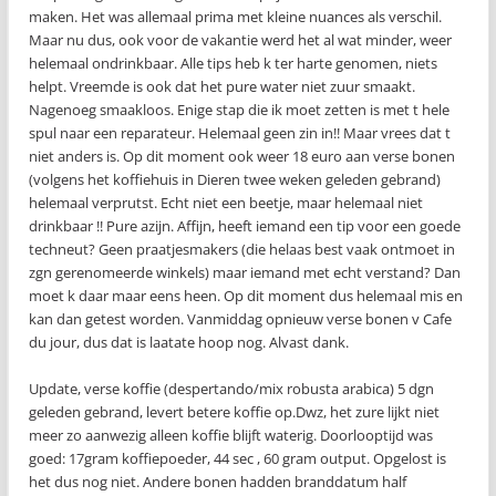
maken. Het was allemaal prima met kleine nuances als verschil.
Maar nu dus, ook voor de vakantie werd het al wat minder, weer
helemaal ondrinkbaar. Alle tips heb k ter harte genomen, niets
helpt. Vreemde is ook dat het pure water niet zuur smaakt.
Nagenoeg smaakloos. Enige stap die ik moet zetten is met t hele
spul naar een reparateur. Helemaal geen zin in!! Maar vrees dat t
niet anders is. Op dit moment ook weer 18 euro aan verse bonen
(volgens het koffiehuis in Dieren twee weken geleden gebrand)
helemaal verprutst. Echt niet een beetje, maar helemaal niet
drinkbaar !! Pure azijn. Affijn, heeft iemand een tip voor een goede
techneut? Geen praatjesmakers (die helaas best vaak ontmoet in
zgn gerenomeerde winkels) maar iemand met echt verstand? Dan
moet k daar maar eens heen. Op dit moment dus helemaal mis en
kan dan getest worden. Vanmiddag opnieuw verse bonen v Cafe
du jour, dus dat is laatate hoop nog. Alvast dank.
Update, verse koffie (despertando/mix robusta arabica) 5 dgn
geleden gebrand, levert betere koffie op.Dwz, het zure lijkt niet
meer zo aanwezig alleen koffie blijft waterig. Doorlooptijd was
goed: 17gram koffiepoeder, 44 sec , 60 gram output. Opgelost is
het dus nog niet. Andere bonen hadden branddatum half