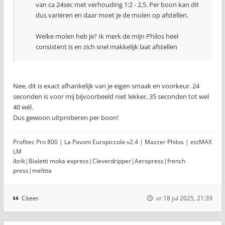
van ca 24sec met verhouding 1:2 - 2,5. Per boon kan dit
dus variëren en daar moet je de molen op afstellen.
Welke molen heb je? Ik merk de mijn Philos heel
consistent is en zich snel makkelijk laat afstellen
Nee, dit is exact afhankelijk van je eigen smaak en voorkeur. 24
seconden is voor mij bijvoorbeeld niet lekker, 35 seconden tot wel
40 wél.
Dus gewoon uitproberen per boon!
Profitec Pro 800 | La Pavoni Europiccola v2.4 | Mazzer Philos | etzMAX
LM
ibrik|Bialetti moka express|Cleverdripper|Aeropress|french
press|melitta
Citeer
vr 18 jul 2025, 21:39