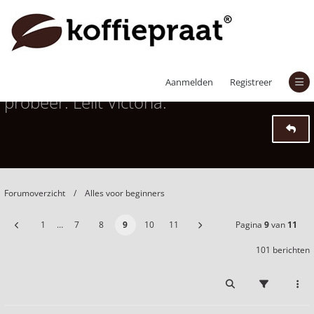
Help! Koffie blijft te zuur, wat ik ook
Aanmelden
Registreer
probeer. Lelit Victoria.
Forumoverzicht
Alles voor beginners
1
…
7
8
9
10
11
Pagina
9
van
11
101 berichten