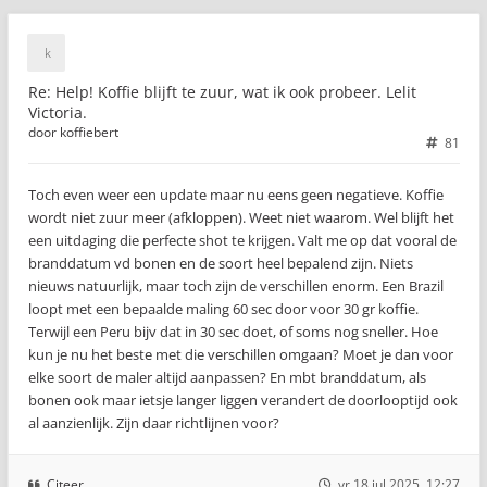
Re: Help! Koffie blijft te zuur, wat ik ook probeer. Lelit
Victoria.
door
koffiebert
81
Toch even weer een update maar nu eens geen negatieve. Koffie
wordt niet zuur meer (afkloppen). Weet niet waarom. Wel blijft het
een uitdaging die perfecte shot te krijgen. Valt me op dat vooral de
branddatum vd bonen en de soort heel bepalend zijn. Niets
nieuws natuurlijk, maar toch zijn de verschillen enorm. Een Brazil
loopt met een bepaalde maling 60 sec door voor 30 gr koffie.
Terwijl een Peru bijv dat in 30 sec doet, of soms nog sneller. Hoe
kun je nu het beste met die verschillen omgaan? Moet je dan voor
elke soort de maler altijd aanpassen? En mbt branddatum, als
bonen ook maar ietsje langer liggen verandert de doorlooptijd ook
al aanzienlijk. Zijn daar richtlijnen voor?
Citeer
vr 18 jul 2025, 12:27