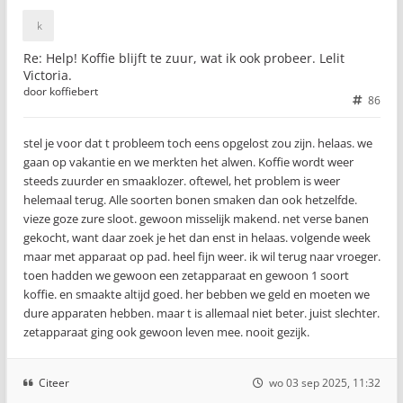
Re: Help! Koffie blijft te zuur, wat ik ook probeer. Lelit
Victoria.
door
koffiebert
86
stel je voor dat t probleem toch eens opgelost zou zijn. helaas. we
gaan op vakantie en we merkten het alwen. Koffie wordt weer
steeds zuurder en smaaklozer. oftewel, het problem is weer
helemaal terug. Alle soorten bonen smaken dan ook hetzelfde.
vieze goze zure sloot. gewoon misselijk makend. net verse banen
gekocht, want daar zoek je het dan enst in helaas. volgende week
maar met apparaat op pad. heel fijn weer. ik wil terug naar vroeger.
toen hadden we gewoon een zetapparaat en gewoon 1 soort
koffie. en smaakte altijd goed. her bebben we geld en moeten we
dure apparaten hebben. maar t is allemaal niet beter. juist slechter.
zetapparaat ging ook gewoon leven mee. nooit gezijk.
Citeer
wo 03 sep 2025, 11:32