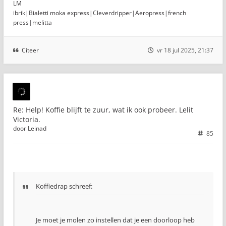
LM
ibrik|Bialetti moka express|Cleverdripper|Aeropress|french
press|melitta
Citeer
vr 18 jul 2025, 21:37
Re: Help! Koffie blijft te zuur, wat ik ook probeer. Lelit
Victoria.
door
Leinad
85
Koffiedrap schreef:
Je moet je molen zo instellen dat je een doorloop heb