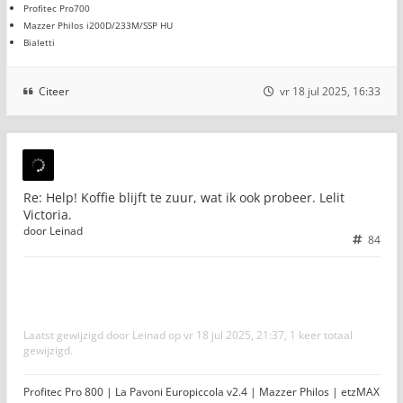
Profitec Pro700
Mazzer Philos i200D/233M/SSP HU
Bialetti
Citeer
vr 18 jul 2025, 16:33
Re: Help! Koffie blijft te zuur, wat ik ook probeer. Lelit
Victoria.
door
Leinad
84
Laatst gewijzigd door
Leinad
op vr 18 jul 2025, 21:37, 1 keer totaal
gewijzigd.
Profitec Pro 800 | La Pavoni Europiccola v2.4 | Mazzer Philos | etzMAX