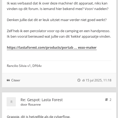
Ik was verbaasd dat ik over deze machine/ dit apparaat, niks kan
vinden op dit forum. Is iemand hier bekend mee? Voor/ nadelen?
Denken jullie dat dit er leuk uitziet maar verder niet goed werkt?
Zelf heb ik een percolator voor op de camping en een handpresso.
Ik ben vooral benieuwd wat jullie van dit ‘kekke’ apparaatje vinden.
https://lastaforest.com/products/portab ... esso-maker
Rancilio Silvia v1, DF64v
Citeer
di 15 jul 2025, 11:18
Re: Gespot: Lasta Forest
2
door
Rosanne
Grappig, dit is hetzelfde als de cyberflow.