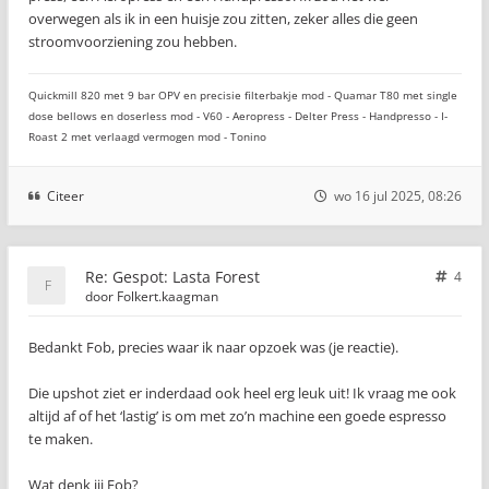
overwegen als ik in een huisje zou zitten, zeker alles die geen
stroomvoorziening zou hebben.
Quickmill 820 met 9 bar OPV en precisie filterbakje mod - Quamar T80 met single
dose bellows en doserless mod - V60 - Aeropress - Delter Press - Handpresso - I-
Roast 2 met verlaagd vermogen mod - Tonino
Citeer
wo 16 jul 2025, 08:26
Re: Gespot: Lasta Forest
4
door
Folkert.kaagman
Bedankt Fob, precies waar ik naar opzoek was (je reactie).
Die upshot ziet er inderdaad ook heel erg leuk uit! Ik vraag me ook
altijd af of het ‘lastig’ is om met zo’n machine een goede espresso
te maken.
Wat denk jij Fob?