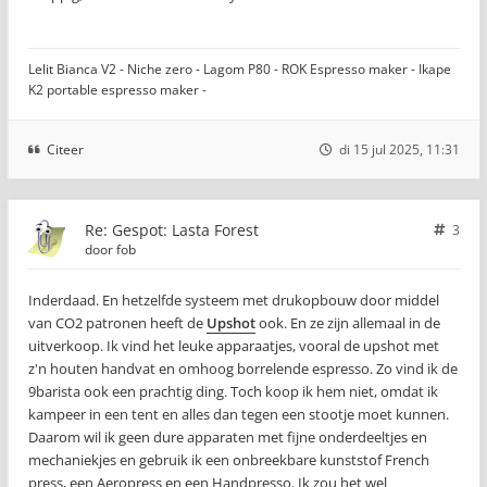
Lelit Bianca V2 - Niche zero - Lagom P80 - ROK Espresso maker - Ikape
K2 portable espresso maker -
Citeer
di 15 jul 2025, 11:31
Re: Gespot: Lasta Forest
3
door
fob
Inderdaad. En hetzelfde systeem met drukopbouw door middel
van CO2 patronen heeft de
Upshot
ook. En ze zijn allemaal in de
uitverkoop. Ik vind het leuke apparaatjes, vooral de upshot met
z'n houten handvat en omhoog borrelende espresso. Zo vind ik de
9barista ook een prachtig ding. Toch koop ik hem niet, omdat ik
kampeer in een tent en alles dan tegen een stootje moet kunnen.
Daarom wil ik geen dure apparaten met fijne onderdeeltjes en
mechaniekjes en gebruik ik een onbreekbare kunststof French
press, een Aeropress en een Handpresso. Ik zou het wel