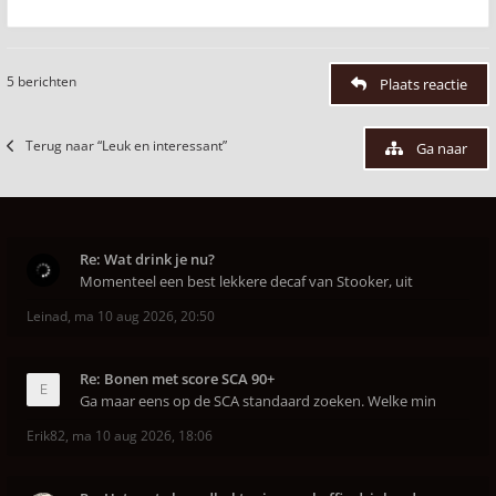
5 berichten
Plaats reactie
Terug naar “Leuk en interessant”
Ga naar
Re: Wat drink je nu?
Momenteel een best lekkere decaf van Stooker, uit
Leinad
,
ma 10 aug 2026, 20:50
Re: Bonen met score SCA 90+
Ga maar eens op de SCA standaard zoeken. Welke min
Erik82
,
ma 10 aug 2026, 18:06