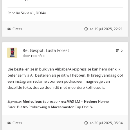
Rancilio Silvia v1, DF64v
Citeer
za 19 jul 2025, 22:21
Re: Gespot: Lasta Forest
5
door
robinfcb
Die bestellen ze in bulk van Alibaba/Aliexpress. Je kan hem denk ik
beter zelf via Ali bestellen als je dit wil hebben. Ik kreeg vandaag ool
een instagram reclame voor een puckscreen magneetje van
dezelfde toko, dus ze doen dit met meerdere koffietools.
Espresso:
Meticulous
Espresso ×
etzMAX
LM ×
Hedone
Honne
Filter:
Pietro
Probrewing ×
Moccamaster
Cup-One ☕
Citeer
zo 20 jul 2025, 05:34