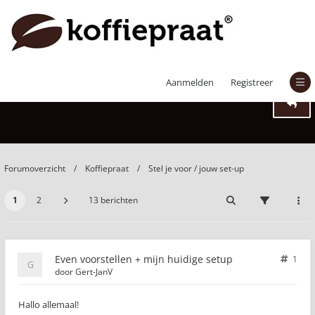
Even voorstellen + mijn huidige setup
Aanmelden
Registreer
Forumoverzicht
Koffiepraat
Stel je voor / jouw set-up
1
2
13 berichten
Even voorstellen + mijn huidige setup
1
door
Gert-JanV
Hallo allemaal!