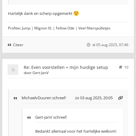
Hartelijk dank en scherp opgemerkt
Profitec Jump | Mignon XL | Fellow Ode | Veel filterspulletjes
Citeer
di 05 aug 2025, 07:46
Re: Even voorstellen + mijn huidige setup
10
door
Gert-JanV
MichaelvDuuren
schreef:
zo 03 aug 2025, 20:05
Gert-JanV schreef:
Bedankt allemaal voor het hartelijke welkom!