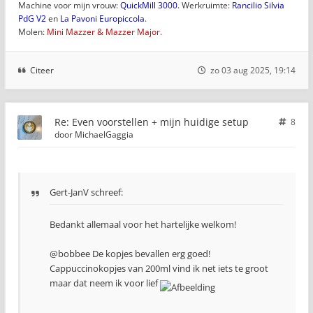
Machine voor mijn vrouw:
QuickMill 3000
. Werkruimte:
Rancilio Silvia
PdG V2
en
La Pavoni Europiccola
.
Molen:
Mini Mazzer & Mazzer Major.
Citeer
zo 03 aug 2025, 19:14
Re: Even voorstellen + mijn huidige setup
8
door
MichaelGaggia
Gert-JanV schreef:
Bedankt allemaal voor het hartelijke welkom!
@bobbee De kopjes bevallen erg goed!
Cappuccinokopjes van 200ml vind ik net iets te groot
maar dat neem ik voor lief