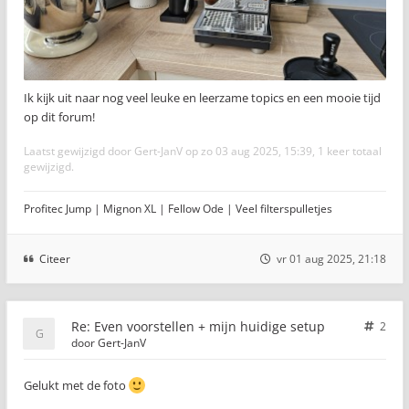
Ik kijk uit naar nog veel leuke en leerzame topics en een mooie tijd
op dit forum!
Laatst gewijzigd door
Gert-JanV
op zo 03 aug 2025, 15:39, 1 keer totaal
gewijzigd.
Profitec Jump | Mignon XL | Fellow Ode | Veel filterspulletjes
Citeer
vr 01 aug 2025, 21:18
Re: Even voorstellen + mijn huidige setup
2
door
Gert-JanV
Gelukt met de foto