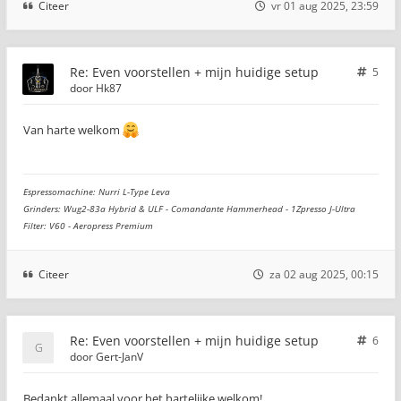
Citeer
vr 01 aug 2025, 23:59
Re: Even voorstellen + mijn huidige setup
5
door
Hk87
Van harte welkom
Espressomachine: Nurri L-Type Leva
Grinders: Wug2-83a Hybrid & ULF - Comandante Hammerhead - 1Zpresso J-Ultra
Filter: V60 - Aeropress Premium
Citeer
za 02 aug 2025, 00:15
Re: Even voorstellen + mijn huidige setup
6
door
Gert-JanV
Bedankt allemaal voor het hartelijke welkom!