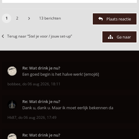
1
2
13 berichten
Plaats reactie
Terug naar “Stel je voor / jouw set-up”
Ga naar
Re: Wat drink je nu?
Een goed begin is het halve werk! [emoji6]
bobbee
,
do 06 aug 2026, 18:11
Re: Wat drink je nu?
Dank u, dank u. Maar ik moet eerlijk bekennen da
Hk87
,
do 06 aug 2026, 17:49
Re: Wat drink je nu?