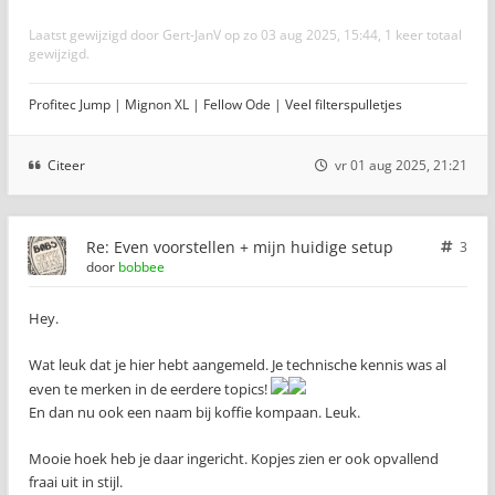
Laatst gewijzigd door
Gert-JanV
op zo 03 aug 2025, 15:44, 1 keer totaal
gewijzigd.
Profitec Jump | Mignon XL | Fellow Ode | Veel filterspulletjes
Citeer
vr 01 aug 2025, 21:21
Re: Even voorstellen + mijn huidige setup
3
door
bobbee
Hey.
Wat leuk dat je hier hebt aangemeld. Je technische kennis was al
even te merken in de eerdere topics!
En dan nu ook een naam bij koffie kompaan. Leuk.
Mooie hoek heb je daar ingericht. Kopjes zien er ook opvallend
fraai uit in stijl.