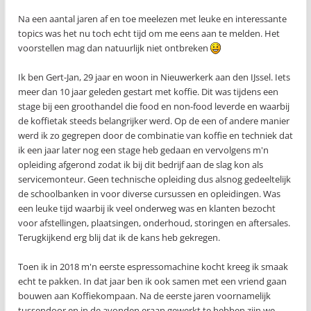
Na een aantal jaren af en toe meelezen met leuke en interessante
topics was het nu toch echt tijd om me eens aan te melden. Het
voorstellen mag dan natuurlijk niet ontbreken
Ik ben Gert-Jan, 29 jaar en woon in Nieuwerkerk aan den IJssel. Iets
meer dan 10 jaar geleden gestart met koffie. Dit was tijdens een
stage bij een groothandel die food en non-food leverde en waarbij
de koffietak steeds belangrijker werd. Op de een of andere manier
werd ik zo gegrepen door de combinatie van koffie en techniek dat
ik een jaar later nog een stage heb gedaan en vervolgens m'n
opleiding afgerond zodat ik bij dit bedrijf aan de slag kon als
servicemonteur. Geen technische opleiding dus alsnog gedeeltelijk
de schoolbanken in voor diverse cursussen en opleidingen. Was
een leuke tijd waarbij ik veel onderweg was en klanten bezocht
voor afstellingen, plaatsingen, onderhoud, storingen en aftersales.
Terugkijkend erg blij dat ik de kans heb gekregen.
Toen ik in 2018 m'n eerste espressomachine kocht kreeg ik smaak
echt te pakken. In dat jaar ben ik ook samen met een vriend gaan
bouwen aan Koffiekompaan. Na de eerste jaren voornamelijk
tussendoor en in de avonden eraan gewerkt te hebben zijn we