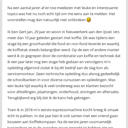
Na een aantal jaren af en toe meelezen met leuke en interessante
topics was het nu toch echt tijd om me eens aan te melden. Het
voorstellen mag dan natuurlijk niet ontbreken
Ik ben Gert-Jan, 29 jaar en woon in Nieuwerkerk aan den IJssel. Iets
meer dan 10 jaar geleden gestart met koffie. Dit was tijdens een
stage bij een groothandel die food en non-food leverde en waarbij
de koffietak steeds belangrijker werd. Op de een of andere manier
werd ik zo gegrepen door de combinatie van koffie en techniek dat
ik een jaar later nog een stage heb gedaan en vervolgens m'n
opleiding afgerond zodat ik bij dit bedrijf aan de slag kon als
servicemonteur. Geen technische opleiding dus alsnog gedeeltelijk
de schoolbanken in voor diverse cursussen en opleidingen. Was
een leuke tijd waarbij ik veel onderweg was en klanten bezocht
voor afstellingen, plaatsingen, onderhoud, storingen en aftersales.
Terugkijkend erg blij dat ik de kans heb gekregen.
Toen ik in 2018 m'n eerste espressomachine kocht kreeg ik smaak
echt te pakken. In dat jaar ben ik ook samen met een vriend gaan
bouwen aan Koffiekompaan. Na de eerste jaren voornamelijk
tussendoor en in de avonden eraan gewerkt te hebben zijn we