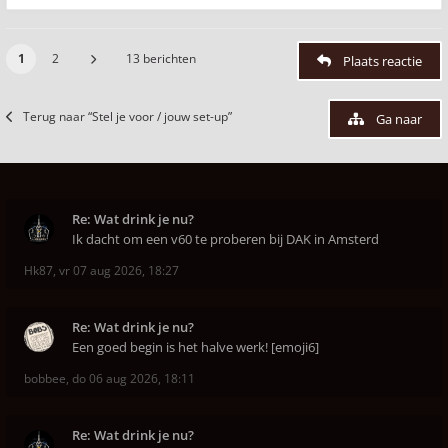
1
2
13 berichten
Plaats reactie
Terug naar “Stel je voor / jouw set-up”
Ga naar
Re: Wat drink je nu?
Ik dacht om een v60 te proberen bij DAK in Amsterd
Hk87
,
vr 07 aug 2026, 18:27
Re: Wat drink je nu?
Een goed begin is het halve werk! [emoji6]
bobbee
,
do 06 aug 2026, 18:11
Re: Wat drink je nu?