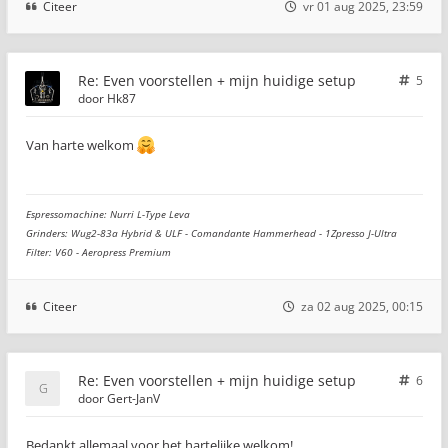
Citeer
vr 01 aug 2025, 23:59
Re: Even voorstellen + mijn huidige setup
5
door
Hk87
Van harte welkom
Espressomachine: Nurri L-Type Leva
Grinders: Wug2-83a Hybrid & ULF - Comandante Hammerhead - 1Zpresso J-Ultra
Filter: V60 - Aeropress Premium
Citeer
za 02 aug 2025, 00:15
Re: Even voorstellen + mijn huidige setup
6
door
Gert-JanV
Bedankt allemaal voor het hartelijke welkom!