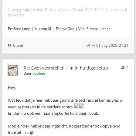
Laatst gewijzigd door
Gert-JanV
op zo 03 aug 2025, 15:44, 1 keer totaal
gewijzigd.
Profitec Jump | Mignon XL | Fellow Ode | Veel filterspulletjes
Citeer
vr 01 aug 2025, 21:21
Re: Even voorstellen + mijn huidige setup
3
door
bobbee
Hey.
Wat leuk dat je hier hebt aangemeld. Je technische kennis was al
even te merken in de eerdere topics!
En dan nu ook een naam bij koffie kompaan. Leuk.
Mooie hoek heb je daar ingericht. Kopjes zien er ook opvallend
fraai uit in stijl.