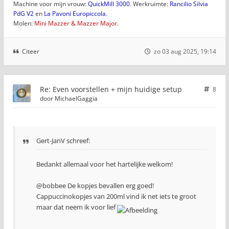
Machine voor mijn vrouw:
QuickMill 3000
. Werkruimte:
Rancilio Silvia
PdG V2
en
La Pavoni Europiccola
.
Molen:
Mini Mazzer & Mazzer Major.
Citeer
zo 03 aug 2025, 19:14
Re: Even voorstellen + mijn huidige setup
8
door
MichaelGaggia
Gert-JanV schreef:
Bedankt allemaal voor het hartelijke welkom!
@bobbee De kopjes bevallen erg goed!
Cappuccinokopjes van 200ml vind ik net iets te groot
maar dat neem ik voor lief