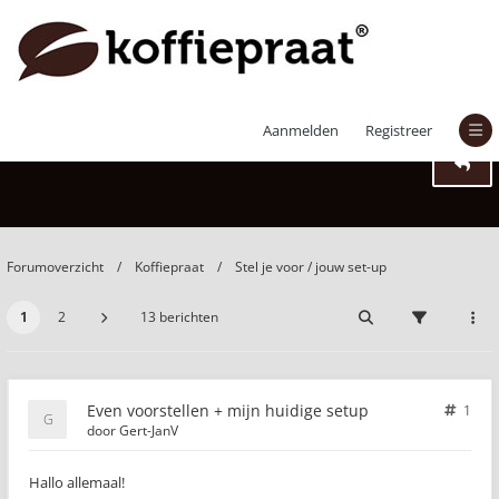
Even voorstellen + mijn huidige setup
Aanmelden
Registreer
Forumoverzicht
Koffiepraat
Stel je voor / jouw set-up
1
2
13 berichten
Even voorstellen + mijn huidige setup
1
door
Gert-JanV
Hallo allemaal!