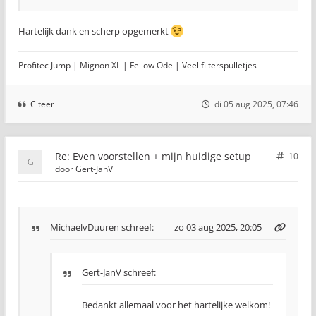
Hartelijk dank en scherp opgemerkt
Profitec Jump | Mignon XL | Fellow Ode | Veel filterspulletjes
Citeer
di 05 aug 2025, 07:46
Re: Even voorstellen + mijn huidige setup
10
door
Gert-JanV
MichaelvDuuren
schreef:
zo 03 aug 2025, 20:05
Gert-JanV schreef:
Bedankt allemaal voor het hartelijke welkom!