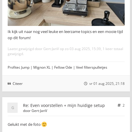
Ik kijk uit naar nog veel leuke en leerzame topics en een mooie tijd
op dit forum!
Laatst gewijzigd door
Gert-JanV
op zo 03 aug 2025, 15:39, 1 keer totaal
gewijzigd.
Profitec Jump | Mignon XL | Fellow Ode | Veel filterspulletjes
Citeer
vr 01 aug 2025, 21:18
Re: Even voorstellen + mijn huidige setup
2
door
Gert-JanV
Gelukt met de foto