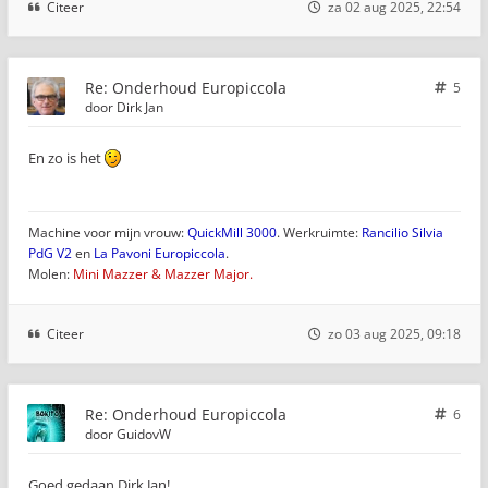
Citeer
za 02 aug 2025, 22:54
Re: Onderhoud Europiccola
5
door
Dirk Jan
En zo is het
Machine voor mijn vrouw:
QuickMill 3000
. Werkruimte:
Rancilio Silvia
PdG V2
en
La Pavoni Europiccola
.
Molen:
Mini Mazzer & Mazzer Major.
Citeer
zo 03 aug 2025, 09:18
Re: Onderhoud Europiccola
6
door
GuidovW
Goed gedaan Dirk Jan!