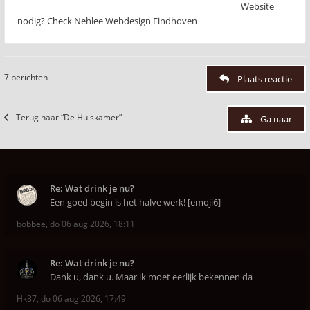
Website
nodig? Check Nehlee Webdesign Eindhoven
7 berichten
Plaats reactie
Terug naar “De Huiskamer”
Ga naar
Re: Wat drink je nu?
Een goed begin is het halve werk! [emoji6]
bobbee
,
do 06 aug 2026, 18:11
Re: Wat drink je nu?
Dank u, dank u. Maar ik moet eerlijk bekennen da
Hk87
,
do 06 aug 2026, 17:49