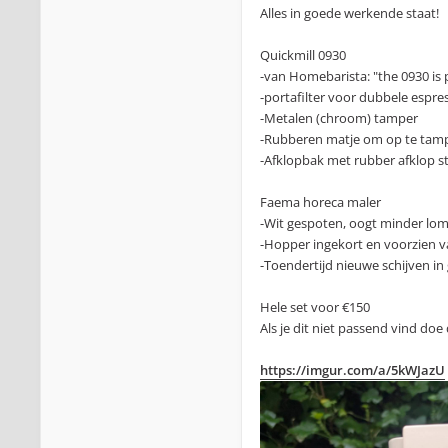
Alles in goede werkende staat!
Quickmill 0930
-van Homebarista: "the 0930 is 
-portafilter voor dubbele espr
-Metalen (chroom) tamper
-Rubberen matje om op te tam
-Afklopbak met rubber afklop s
Faema horeca maler
-Wit gespoten, oogt minder lomp
-Hopper ingekort en voorzien v
-Toendertijd nieuwe schijven in
Hele set voor €150
Als je dit niet passend vind doe
https://imgur.com/a/5kWJazU