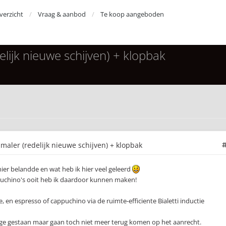
erzicht
Vraag & aanbod
Te koop aangeboden
lijk nieuwe schijven) + klopbak
aler (redelijk nieuwe schijven) + klopbak
 hier belandde en wat heb ik hier veel geleerd
puchino's ooit heb ik daardoor kunnen maken!
e, en espresso of cappuchino via de ruimte-efficiente Bialetti inductie
age gestaan maar gaan toch niet meer terug komen op het aanrecht.