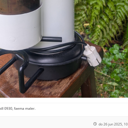
ill 0930, faema maler.
do 26 jun 2025, 10