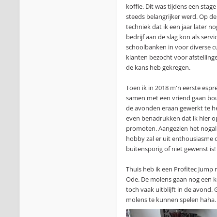
koffie. Dit was tijdens een stag
steeds belangrijker werd. Op d
techniek dat ik een jaar later n
bedrijf aan de slag kon als ser
schoolbanken in voor diverse cu
klanten bezocht voor afstellinge
de kans heb gekregen.
Toen ik in 2018 m'n eerste espr
samen met een vriend gaan bou
de avonden eraan gewerkt te heb
even benadrukken dat ik hier op
promoten. Aangezien het nogal e
hobby zal er uit enthousiasme o
buitensporig of niet gewenst is!
Thuis heb ik een Profitec Jump 
Ode. De molens gaan nog een k
toch vaak uitblijft in de avond
molens te kunnen spelen haha.