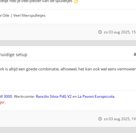
lijk heb je veel plezier van de spulletjes
 Ode | Veel filterspulletjes
zo 03 aug 2025, 15
 huidige setup
 is altijd een goede combinatie, alhoewel, het kan ook wel eens vermoeie
ll 3000
. Werkruimte:
Rancilio Silvia PdG V2
en
La Pavoni Europiccola
.
or.
zo 03 aug 2025, 19