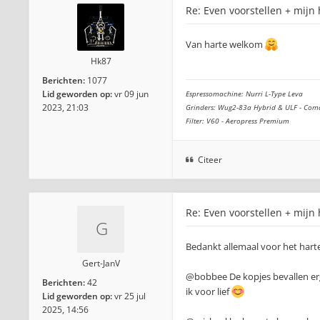
Re: Even voorstellen + mijn
Van harte welkom
Hk87
Berichten:
1077
Lid geworden op:
vr 09 jun
Espressomachine: Nurri L-Type Leva
2023, 21:03
Grinders: Wug2-83a Hybrid & ULF - Com
Filter: V60 - Aeropress Premium
Citeer
Re: Even voorstellen + mijn
Bedankt allemaal voor het hart
Gert-JanV
@bobbee De kopjes bevallen erg
Berichten:
42
ik voor lief
Lid geworden op:
vr 25 jul
2025, 14:56