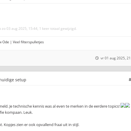
 zo 03 aug 2025, 15:44, 1 keer totaal gewijzigd.
 Ode | Veel filterspulletjes
vr 01 aug 2025, 21
 huidige setup
meld. Je technische kennis was al even te merken in de eerdere topics!
fie kompaan. Leuk.
 Kopjes zien er ook opvallend fraai uit in stijl.