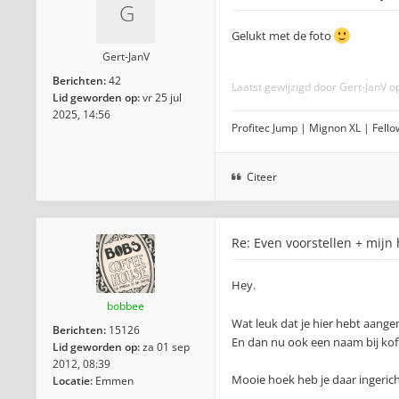
Gelukt met de foto
Gert-JanV
Berichten:
42
Laatst gewijzigd door
Gert-JanV
op
Lid geworden op:
vr 25 jul
2025, 14:56
Profitec Jump | Mignon XL | Fellow
Citeer
Re: Even voorstellen + mijn
Hey.
bobbee
Wat leuk dat je hier hebt aange
Berichten:
15126
En dan nu ook een naam bij kof
Lid geworden op:
za 01 sep
2012, 08:39
Mooie hoek heb je daar ingericht.
Locatie:
Emmen