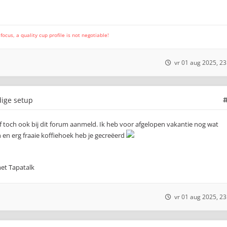
cus, a quality cup profile is not negotiable!
vr 01 aug 2025, 23
dige setup
of toch ook bij dit forum aanmeld. Ik heb voor afgelopen vakantie nog wat
en erg fraaie koffiehoek heb je gecreëerd
et Tapatalk
vr 01 aug 2025, 23