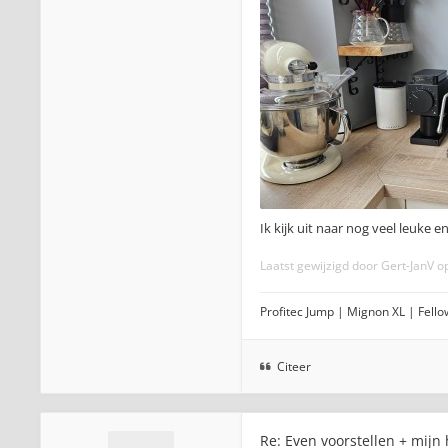
Ik kijk uit naar nog veel leuke 
Laatst gewijzigd door
Gert-JanV
op
Profitec Jump | Mignon XL | Fellow
Citeer
Re: Even voorstellen + mijn