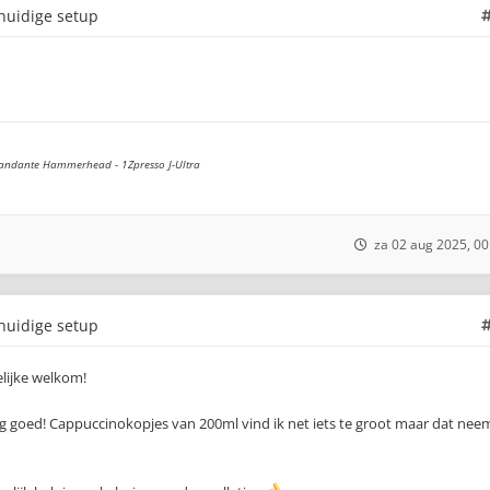
 huidige setup
andante Hammerhead - 1Zpresso J-Ultra
za 02 aug 2025, 00
 huidige setup
elijke welkom!
 goed! Cappuccinokopjes van 200ml vind ik net iets te groot maar dat nee