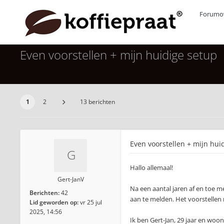
Forumov
Even voorstellen + mijn huidige setup
1
2
13 berichten
Even voorstellen + mijn hui
Hallo allemaal!
Gert-JanV
Na een aantal jaren af en toe m
Berichten:
42
aan te melden. Het voorstellen
Lid geworden op:
vr 25 jul
2025, 14:56
Ik ben Gert-Jan, 29 jaar en woon