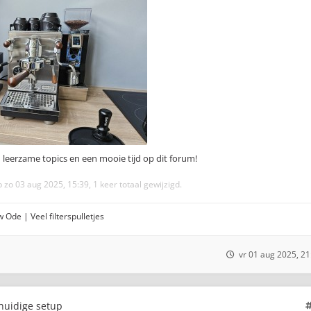
en leerzame topics en een mooie tijd op dit forum!
 zo 03 aug 2025, 15:39, 1 keer totaal gewijzigd.
 Ode | Veel filterspulletjes
vr 01 aug 2025, 21
 huidige setup