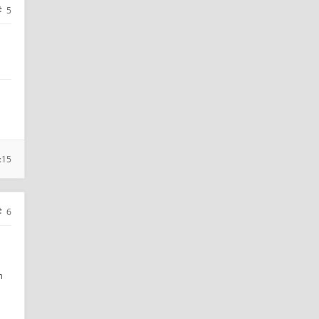
5
:15
6
m