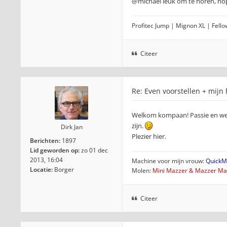
@michael leuk om te horen, hope
Profitec Jump | Mignon XL | Fellow
Citeer
Re: Even voorstellen + mijn
Welkom kompaan! Passie en werk
zijn.
Dirk Jan
Plezier hier.
Berichten:
1897
Lid geworden op:
zo 01 dec
2013, 16:04
Machine voor mijn vrouw:
QuickMi
Locatie:
Borger
Molen:
Mini Mazzer & Mazzer Maj
Citeer