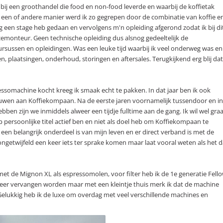
e bij een groothandel die food en non-food leverde en waarbij de koffietak
e een of andere manier werd ik zo gegrepen door de combinatie van koffie e
og een stage heb gedaan en vervolgens m'n opleiding afgerond zodat ik bij di
vicemonteur. Geen technische opleiding dus alsnog gedeeltelijk de
rsussen en opleidingen. Was een leuke tijd waarbij ik veel onderweg was en
n, plaatsingen, onderhoud, storingen en aftersales. Terugkijkend erg blij dat
essomachine kocht kreeg ik smaak echt te pakken. In dat jaar ben ik ook
wen aan Koffiekompaan. Na de eerste jaren voornamelijk tussendoor en in
ben zijn we inmiddels alweer een tijdje fulltime aan de gang. Ik wil wel gra
 persoonlijke titel actief ben en niet als doel heb om Koffiekompaan te
en belangrijk onderdeel is van mijn leven en er direct verband is met de
ngetwijfeld een keer iets ter sprake komen maar laat vooral weten als het 
met de Mignon XL als espressomolen, voor filter heb ik de 1e generatie Fell
eer vervangen worden maar met een kleintje thuis merk ik dat de machine
. Gelukkig heb ik de luxe om overdag met veel verschillende machines en