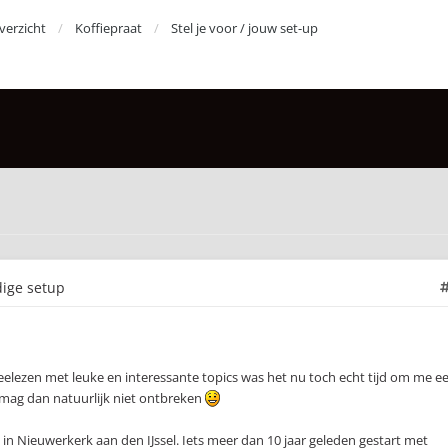
erzicht
Koffiepraat
Stel je voor / jouw set-up
dige setup
eelezen met leuke en interessante topics was het nu toch echt tijd om me e
 mag dan natuurlijk niet ontbreken
 in Nieuwerkerk aan den IJssel. Iets meer dan 10 jaar geleden gestart met