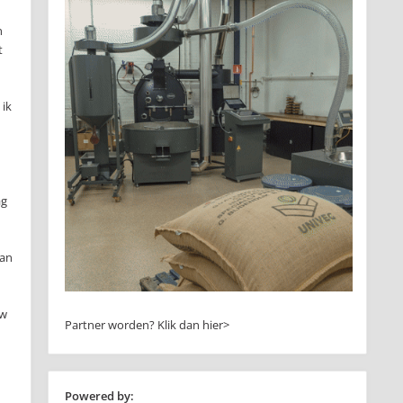
n
t
 ik
ag
dan
ow
Partner worden?
Klik dan hier>
Powered by: