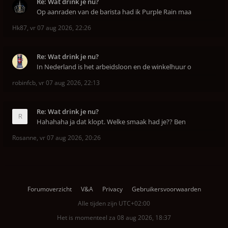
Re: Wat drink je nu?
Op aanraden van de barista had ik Purple Rain maa
Hk87
,
vr 07 aug 2026, 22:26
Re: Wat drink je nu?
In Nederland is het arbeidsloon en de winkelhuur o
robinfcb
,
vr 07 aug 2026, 22:13
Re: Wat drink je nu?
Hahahaha ja dat klopt. Welke smaak had je?? Ben
Rosanne
,
vr 07 aug 2026, 20:26
Forumoverzicht
V&A
Privacy
Gebruikersvoorwaarden
Alle tijden zijn
UTC+02:00
Het is momenteel za 08 aug 2026, 18:37