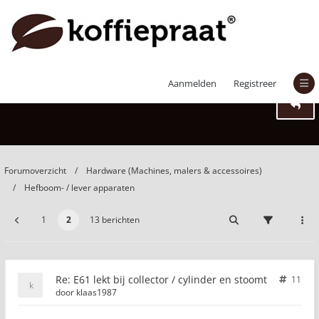
E61 lekt bij collector / cylinder en stoomt
Aanmelden
Registreer
Forumoverzicht
Hardware (Machines, malers & accessoires)
Hefboom- / lever apparaten
1
2
13 berichten
Re: E61 lekt bij collector / cylinder en stoomt
11
door
klaas1987