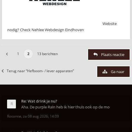
Website
nodig? Check Nehlee Webdesign Eindhoven
1
2
13 berichten
Plaats reactie
Terug naar “Hefboom- / lever apparaten”
Ga naar
Re: Wat drink je nu?
Aha. De purple Rain heb ik hier thuis ook op de mo
Rosanne
,
za 08 aug 2026, 14:09