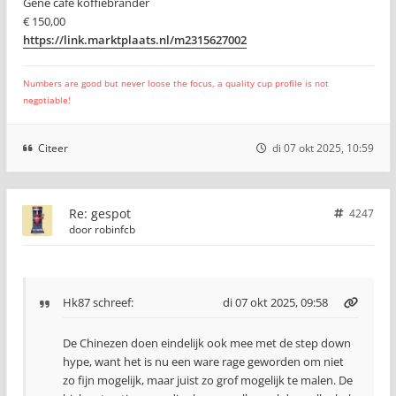
Gene café koffiebrander
€ 150,00
https://link.marktplaats.nl/m2315627002
Numbers are good but never loose the focus, a quality cup profile is not
negotiable!
Citeer
di 07 okt 2025, 10:59
Re: gespot
4247
door
robinfcb
Hk87
schreef:
di 07 okt 2025, 09:58
De Chinezen doen eindelijk ook mee met de step down
hype, want het is nu een ware rage geworden om niet
zo fijn mogelijk, maar juist zo grof mogelijk te malen. De