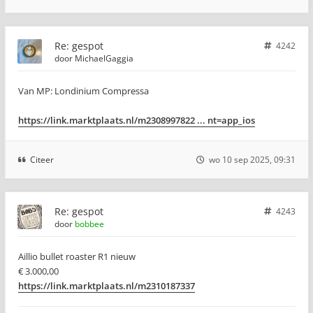
Re: gespot
4242
door
MichaelGaggia
Van MP: Londinium Compressa
https://link.marktplaats.nl/m2308997822 ... nt=app_ios
Citeer
wo 10 sep 2025, 09:31
Re: gespot
4243
door
bobbee
Aillio bullet roaster R1 nieuw
€ 3.000,00
https://link.marktplaats.nl/m2310187337