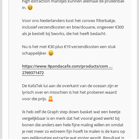
high extraction mandjes kunnen allemaal de prullenbak
in.
Voor ons Nederlanders kost het convex filterbakje,
inclusief verzendkosten en btw/douane, ongeveer €300
als je bestelt bij Sworks, die het heeft bedacht.
Nu is het met €30 plus €19 verzendkosten een stuk
schappelijker.
https://www.9pandacafe.com/products/com ...
2769371472
De KafaTek lui aan de overkant van de oceaan zijn er
lyrisch over en misschien is het het proberen waard
voor die prijs.
Ik heb zelf de Graph step down basket wat een beetje
vergelijkbaar is en merk dat het vooral goed werkt bij
bonen die anders een hele fijne maling willen en omdat
je niet meer zo extreem fijn hoeft te malen is de kans op
een gelijkmatige extractie wat groter wordt. Resultaat is