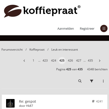
gespot
Aanmelden
Registreer
Forumoverzicht
Koffiepraat
Leuk en interessant
1
…
423
424
425
426
427
…
435
Pagina
425
van
435
4348 berichten
Re: gespot
4241
door
Hk87