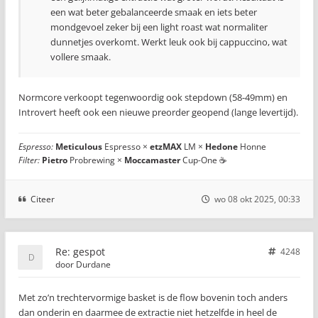
een wat beter gebalanceerde smaak en iets beter
mondgevoel zeker bij een light roast wat normaliter
dunnetjes overkomt. Werkt leuk ook bij cappuccino, wat
vollere smaak.
Normcore verkoopt tegenwoordig ook stepdown (58-49mm) en
Introvert heeft ook een nieuwe preorder geopend (lange levertijd).
Espresso:
Meticulous
Espresso ×
etzMAX
LM ×
Hedone
Honne
Filter:
Pietro
Probrewing ×
Moccamaster
Cup-One ☕
Citeer
wo 08 okt 2025, 00:33
Re: gespot
4248
door
Durdane
Met zo’n trechtervormige basket is de flow bovenin toch anders
dan onderin en daarmee de extractie niet hetzelfde in heel de