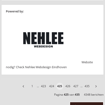
Powered by:
Website
nodig? Check Nehlee Webdesign Eindhoven
1
…
423
424
425
426
427
…
435
Pagina
425
van
435
4348 berichten