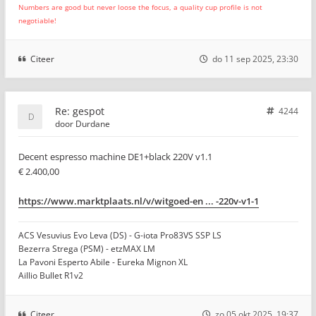
Numbers are good but never loose the focus, a quality cup profile is not
negotiable!
Citeer
do 11 sep 2025, 23:30
Re: gespot
4244
door
Durdane
Decent espresso machine DE1+black 220V v1.1
€ 2.400,00
https://www.marktplaats.nl/v/witgoed-en ... -220v-v1-1
ACS Vesuvius Evo Leva (DS) - G-iota Pro83VS SSP LS
Bezerra Strega (PSM) - etzMAX LM
La Pavoni Esperto Abile - Eureka Mignon XL
Aillio Bullet R1v2
Citeer
zo 05 okt 2025, 19:37