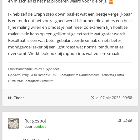
en misschien is het het proberen waard voor die prijs.
Ik heb zelf de Graph step down basket wat een beetje vergelijkbaar
is en merk dat het vooral goed werkt bij bonen die anders een hele
fijne maling willen en omdat je niet meer zo extreem fijn hoeft te
malen is de kans op een gelijkmatige extractie wat groter wordt.
Resultaat is een wat beter gebalanceerde smaak en iets beter
mondgevoel zeker bij een light roast wat normaliter dunnetjes
overkomt. Werkt leuk ook bij cappuccino, wat vollere smaak.
Espressomachine: Nurri L-Type Leva
Grinders: Wug2-83a Hybrid & ULF - Comandante Hammerhead - 1Zpresso J-Ultra
Filter: V60 - Aeropress Premium
Citeer
di 07 okt 2025, 09:58
Re: gespot
4246
door
bobbee