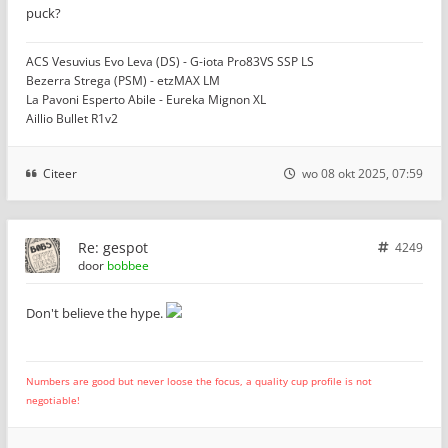
puck?
ACS Vesuvius Evo Leva (DS) - G-iota Pro83VS SSP LS
Bezerra Strega (PSM) - etzMAX LM
La Pavoni Esperto Abile - Eureka Mignon XL
Aillio Bullet R1v2
Citeer
wo 08 okt 2025, 07:59
Re: gespot
4249
door
bobbee
Don't believe the hype.
Numbers are good but never loose the focus, a quality cup profile is not
negotiable!