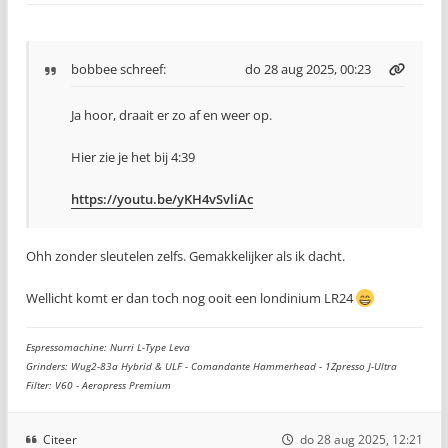
bobbee
schreef:
do 28 aug 2025, 00:23
Ja hoor, draait er zo af en weer op.
Hier zie je het bij 4:39
https://youtu.be/yKH4vSvliAc
Ohh zonder sleutelen zelfs. Gemakkelijker als ik dacht.
Wellicht komt er dan toch nog ooit een londinium LR24
Espressomachine: Nurri L-Type Leva
Grinders: Wug2-83a Hybrid & ULF - Comandante Hammerhead - 1Zpresso J-Ultra
Filter: V60 - Aeropress Premium
Citeer
do 28 aug 2025, 12:21