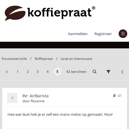
AirBarista
Aanmelden
Registreer
Forumoverzicht
Koffiepraat
Leuk en interessant
1
2
3
4
5
42 berichten
Re: AirBarista
41
door
Rosanne
Hee wat leuk heb je er zelf een mano meter op gemaakt. Nice!