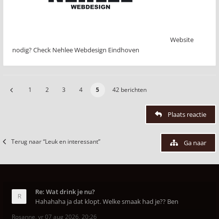
Website
nodig? Check Nehlee Webdesign Eindhoven
1
2
3
4
5
42 berichten
Plaats reactie
Terug naar “Leuk en interessant”
Ga naar
Re: Wat drink je nu?
Hahahaha ja dat klopt. Welke smaak had je?? Ben
Rosanne
,
vr 07 aug 2026, 20:26