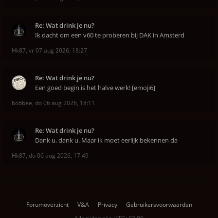
Re: Wat drink je nu?
Ik dacht om een v60 te proberen bij DAK in Amsterd
Hk87
,
vr 07 aug 2026, 18:27
Re: Wat drink je nu?
Een goed begin is het halve werk! [emoji6]
bobbee
,
do 06 aug 2026, 18:11
Re: Wat drink je nu?
Dank u, dank u. Maar ik moet eerlijk bekennen da
Hk87
,
do 06 aug 2026, 17:49
Forumoverzicht
V&A
Privacy
Gebruikersvoorwaarden