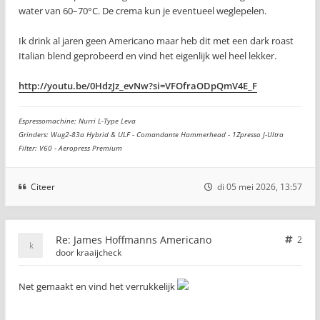
water van 60–70°C. De crema kun je eventueel weglepelen.
Ik drink al jaren geen Americano maar heb dit met een dark roast
Italian blend geprobeerd en vind het eigenlijk wel heel lekker.
http://youtu.be/0HdzJz_evNw?si=VFOfraODpQmV4E_F
Espressomachine: Nurri L-Type Leva
Grinders: Wug2-83a Hybrid & ULF - Comandante Hammerhead - 1Zpresso J-Ultra
Filter: V60 - Aeropress Premium
Citeer
di 05 mei 2026, 13:57
Re: James Hoffmanns Americano
2
door
kraaijcheck
Net gemaakt en vind het verrukkelijk