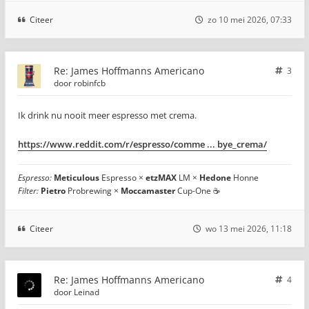
Citeer
zo 10 mei 2026, 07:33
Re: James Hoffmanns Americano
3
door
robinfcb
Ik drink nu nooit meer espresso met crema.
https://www.reddit.com/r/espresso/comme ... bye_crema/
Espresso:
Meticulous
Espresso ×
etzMAX
LM ×
Hedone
Honne
Filter:
Pietro
Probrewing ×
Moccamaster
Cup-One ☕
Citeer
wo 13 mei 2026, 11:18
Re: James Hoffmanns Americano
4
door
Leinad