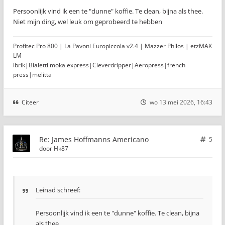
Persoonlijk vind ik een te "dunne" koffie. Te clean, bijna als thee.
Niet mijn ding, wel leuk om geprobeerd te hebben
Profitec Pro 800 | La Pavoni Europiccola v2.4 | Mazzer Philos | etzMAX
LM
ibrik|Bialetti moka express|Cleverdripper|Aeropress|french
press|melitta
Citeer
wo 13 mei 2026, 16:43
Re: James Hoffmanns Americano
5
door
Hk87
Leinad schreef:
Persoonlijk vind ik een te "dunne" koffie. Te clean, bijna
als thee.