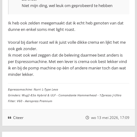
Niet mijn ding, wel leuk om geprobeerd te hebben
Ik heb ook zelden meegemaakt dat ik echt heb genoten van dat
dunne en enkel soms met light roast.
Vooral bij darker roast wil ik juist volle dikke crema en lijkt het me
ook gek zonder.
Ik moet ook wel zeggen dat de beleving daarmee best anders is
per Espressomachine. Met een lever is crema ook best lekker vind
ik en bij de pomp machine op èèn of andere manier toch dan wat
minder lekker.
Espressomachine: Nurri L-Type Leva
Grinders: Wug2-83a Hybrid & ULF - Comandante Hammerhead - 1Zpresso J-Ultra
Filter: V60 - Aeropress Premium
Citeer
wo 13 mei 2026, 17:09