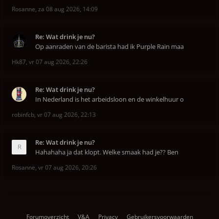
Rosanne
,
za 08 aug 2026, 14:09
Re: Wat drink je nu?
Op aanraden van de barista had ik Purple Rain maa
Hk87
,
vr 07 aug 2026, 22:26
Re: Wat drink je nu?
In Nederland is het arbeidsloon en de winkelhuur o
robinfcb
,
vr 07 aug 2026, 22:13
Re: Wat drink je nu?
Hahahaha ja dat klopt. Welke smaak had je?? Ben
Rosanne
,
vr 07 aug 2026, 20:26
Forumoverzicht
V&A
Privacy
Gebruikersvoorwaarden