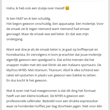
Haha, ik heb ook een stukje over mezelf
Ik ben hk87 en ik ben schuldig.
Het begon gewoon onschuldig. Een apparaatje. Een molentje. Voor
de smaak zei ik tegen niemand want niemand had ernaar
gevraagd. Maar de smaak was wel beter. En dat was mijn
ondergang.
Want wat doe je als de smaak beter is. Je gaat op koffiepraat en
homebarista. En vervolgens m kom je erachter dat jouw molentje
eigenlijk gewoon een speelgoed is. Dat echte mensen die het
snappen malen met iets wat klinkt als een Italiaans sportauto. De
Mythos MY85. Met titanium. Titanium. Alsof ik elke ochtend een
raket wil opstarten in plaats van gewoon een bakkie te zetten.
En dus kocht ik het gewoon.
Wat ik even niet had meegenomen is dat dit ding het formaat
heeft van een kleine koelkast. De MY85 is gewoon een
professionele cafémaler. Bedoeld voor een drukke espressobar
waar ze honderden koffies per dag doorheen jagen. Niet voor één