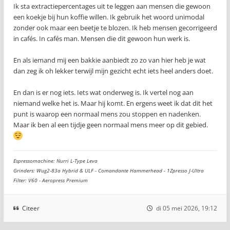
Ik sta extractiepercentages uit te leggen aan mensen die gewoon
een koekje bij hun koffie willen. Ik gebruik het woord unimodal
zonder ook maar een beetje te blozen. Ik heb mensen gecorrigeerd
in cafés. In cafés man. Mensen die dit gewoon hun werk is.
En als iemand mij een bakkie aanbiedt zo zo van hier heb je wat
dan zeg ik oh lekker terwijl mijn gezicht echt iets heel anders doet.
En dan is er nog iets. Iets wat onderweg is. Ik vertel nog aan
niemand welke het is. Maar hij komt. En ergens weet ik dat dit het
punt is waarop een normaal mens zou stoppen en nadenken.
Maar ik ben al een tijdje geen normaal mens meer op dit gebied.
Espressomachine: Nurri L-Type Leva
Grinders: Wug2-83a Hybrid & ULF - Comandante Hammerhead - 1Zpresso J-Ultra
Filter: V60 - Aeropress Premium
Citeer
di 05 mei 2026, 19:12