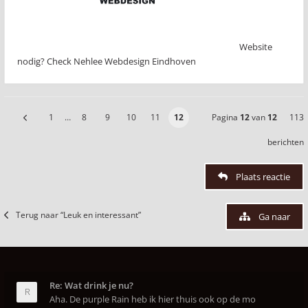
Website
nodig? Check Nehlee Webdesign Eindhoven
1
…
8
9
10
11
12
Pagina
12
van
12
113
berichten
Plaats reactie
Terug naar “Leuk en interessant”
Ga naar
Re: Wat drink je nu?
Aha. De purple Rain heb ik hier thuis ook op de mo