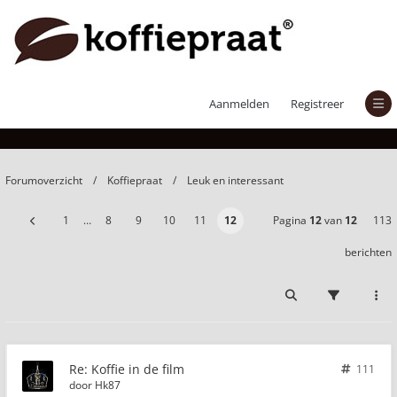
Koffie in de film
Aanmelden
Registreer
Forumoverzicht
Koffiepraat
Leuk en interessant
1
…
8
9
10
11
12
Pagina
12
van
12
113
berichten
Re: Koffie in de film
111
door
Hk87