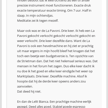
vinden besloot dat ik elke ochtend als een of ander
precisie instrument moet functioneren. Exacte druk
exacte temperatuur exacte timing. Om 7 uur. Half in
slaap. In mijn ochtendjas.
Meditatie zei ik tegen mezelf.
Maar ook was er de La Pavoni. Drie keer. Ik heb een La
Pavoni gekocht verkocht gekocht verkocht gekocht en
weer verkocht. Drie keer dezelfde dans. Want de La
Pavoni is ook een hevelmachine en hij ziet er prachtig
uit maar ergens in mijn hoofd bleef het knagen dat het
toch een beetje een budgetversie is. Ten opzichte van
de Strietman dan. Dat het niet helemaal serieus was. Dat
mensen in het forum het zagen. Dus elke keer dacht ik
nu doe ik het goed en elke keer eindigde het weer op
Marktplaats. Drie keer. Dezelfde machine. Alsof ik
hoopte dat hij de derde keer opeens anders zou
aanvoelen.
Dat deed hij niet.
En dan de Lelit Bianca. Een prachtige machine eerlijk
gezegd. Deed alles goed. Stabiel goede espresso