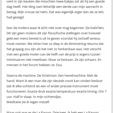
vent in zijn keuken die misschien twee bakjes zet als hij een goede
dag heeft. Het ding nam letterlijk een derde van mijn aanrecht in
beslag. Mijn vrouw zei niets. Dat was eigenlijk erger dan als ze iets
had gezegd.
Dan de molens waar ik écht niet over mag beginnen. De KafaTeks.
Dit zijn geen molens dit zijn filosofische stellingen over hoeveel
geld een mens bereid is uit te geven voordat hij zichzelf serieus
moet nemen. We zitten hier zo diep in de diminishing returns dat
het grappig zou zijn als het niet zo herkenbaar was. Het verschil
met een goede molen van de helft van de prijs is ergens tussen
minimaal en niet meetbaar. Maar ze bestaan. Ze zijn schaars. En
mensen in het forum hebben ze. Dus.
Daarna de machine. De Strietman. Een hevelmachine. Met de
hand. Want ik een man die zijn sleutels nooit kan vinden besloot
dat ik elke ochtend als een of ander precisie instrument moet
functioneren. Exacte druk exacte temperatuur exacte timing. Om 7
uur. Half in slaap. In mijn ochtendjas.
Meditatie zei ik tegen mezelf.
Maar ook was er de La Pavoni. Drie keer. Ik heb een La Pavoni