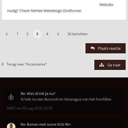
Website
nodig? Check Nehlee Webdesign Eindhoven
1
2
3
4
36 berichten
Plaats reactie
Terug naar “Accessoires”
Ga naar
Re: Wat drink je nu?
Ik heb nu een Burundi en Nicaragua van het hoofdkw
Hk87
,
wo 05 aug 2026, 22:32
Re: Bonen met score SCA 90+