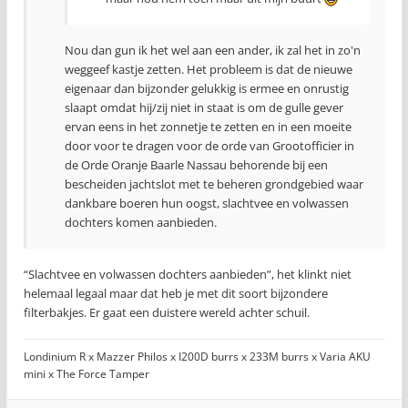
Nou dan gun ik het wel aan een ander, ik zal het in zo'n
weggeef kastje zetten. Het probleem is dat de nieuwe
eigenaar dan bijzonder gelukkig is ermee en onrustig
slaapt omdat hij/zij niet in staat is om de gulle gever
ervan eens in het zonnetje te zetten en in een moeite
door voor te dragen voor de orde van Grootofficier in
de Orde Oranje Baarle Nassau behorende bij een
bescheiden jachtslot met te beheren grondgebied waar
dankbare boeren hun oogst, slachtvee en volwassen
dochters komen aanbieden.
“Slachtvee en volwassen dochters aanbieden”, het klinkt niet
helemaal legaal maar dat heb je met dit soort bijzondere
filterbakjes. Er gaat een duistere wereld achter schuil.
Londinium R x Mazzer Philos x I200D burrs x 233M burrs x Varia AKU
mini x The Force Tamper