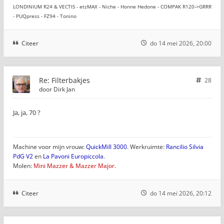
LONDINIUM R24 & VECTIS - etzMAX - Niche - Honne Hedone - COMPAK R120->GRRR
- PUQpress - FZ94 - Tonino
Citeer
do 14 mei 2026, 20:00
Re: Filterbakjes
28
door
Dirk Jan
Ja, ja, 70 ?
Machine voor mijn vrouw:
QuickMill 3000
. Werkruimte:
Rancilio Silvia
PdG V2
en
La Pavoni Europiccola
.
Molen:
Mini Mazzer & Mazzer Major.
Citeer
do 14 mei 2026, 20:12