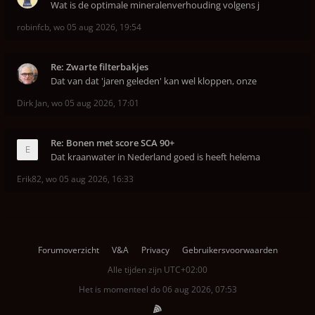
Wat is de optimale mineralenverhouding volgens j
robinfcb
,
wo 05 aug 2026, 19:54
Re: Zwarte filterbakjes
Dat van dat 'jaren geleden' kan wel kloppen, onze
Dirk Jan
,
wo 05 aug 2026, 17:01
Re: Bonen met score SCA 90+
Dat kraanwater in Nederland goed is heeft helema
Erik82
,
wo 05 aug 2026, 16:33
Forumoverzicht
V&A
Privacy
Gebruikersvoorwaarden
Alle tijden zijn
UTC+02:00
Het is momenteel do 06 aug 2026, 07:53