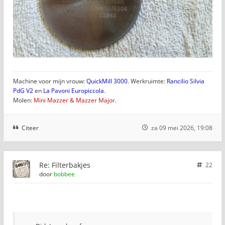
Machine voor mijn vrouw:
QuickMill 3000
. Werkruimte:
Rancilio Silvia
PdG V2
en
La Pavoni Europiccola
.
Molen:
Mini Mazzer & Mazzer Major.
Citeer
za 09 mei 2026, 19:08
Re: Filterbakjes
22
door
bobbee