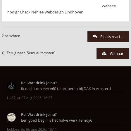
Website
nodig? Check Nehlee Webdesign Eindhoven
2 berichten
Plaats reactie
Terug naar “Semi-automaten”
Ga naar
Re: Wat drink je nu?
Ik dacht om een v60 te proberen bij DAK in Amsterd
Hk87
,
vr 07 aug 2026, 18:27
Re: Wat drink je nu?
Een goed begin is het halve werk! [emoji6]
bobbee
,
do 06 aug 2026, 18:11