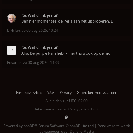
Re: Wat drink je nu?
Ben hier momenteel de Perla aan het uitproberen. D
Dirk Jan
,
zo 09 aug 2026, 10:24
Re: Wat drink je nu?
Aha. De purple Rain heb ik hier thuis ook op de mo
Rosanne
,
za 08 aug 2026, 14:09
Forumoverzicht
V&A
Privacy
Gebruikersvoorwaarden
Alle tijden zijn
UTC+02:00
Het is momenteel zo 09 aug 2026, 18:01
Powered by
phpBB
® Forum Software © phpBB Limited | Deze website wordt
aangeboden door
De Jong Media