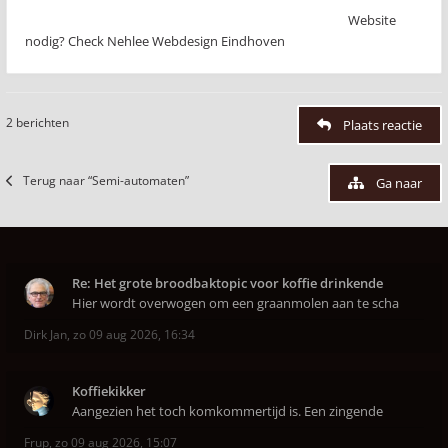
Website
nodig? Check Nehlee Webdesign Eindhoven
2 berichten
Plaats reactie
Terug naar “Semi-automaten”
Ga naar
Re: Het grote broodbaktopic voor koffie drinkende
Hier wordt overwogen om een graanmolen aan te scha
Dirk Jan
,
zo 09 aug 2026, 16:34
Koffiekikker
Aangezien het toch komkommertijd is. Een zingende
Frup
,
zo 09 aug 2026, 15:07