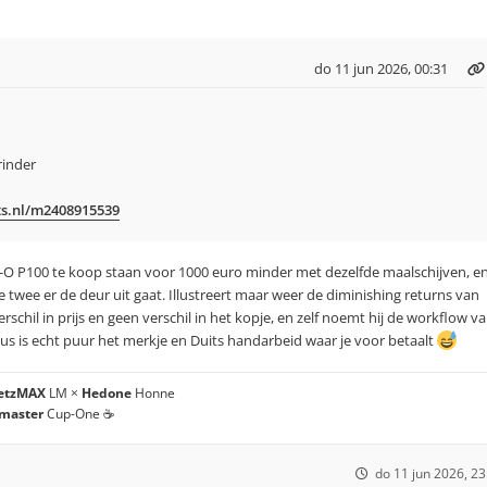
do 11 jun 2026, 00:31
rinder
ts.nl/m2408915539
-O P100 te koop staan voor 1000 euro minder met dezelfde maalschijven, e
 twee er de deur uit gaat. Illustreert maar weer de diminishing returns van
rschil in prijs en geen verschil in het kopje, en zelf noemt hij de workflow v
us is echt puur het merkje en Duits handarbeid waar je voor betaalt
etzMAX
LM ×
Hedone
Honne
master
Cup-One ☕
do 11 jun 2026, 23