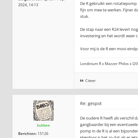
De R gebruikt een rotatiepomp 
2024, 14:13
fijn om mee te werken. Fijner 
stuk.
De stap naar een R24 levert nog
investering en het wordt weer 
Voor mij is de R een mooi eindp
Londinium R x Mazzer Philos x I2
Citeer
Re: gespot
De oudere R heeft als verschil 
gangbaarder bij een eventueele
bobbee
pomp in de R is al een bijzonde
Berichten:
15126
Hierdoor is het zo dat als er ie