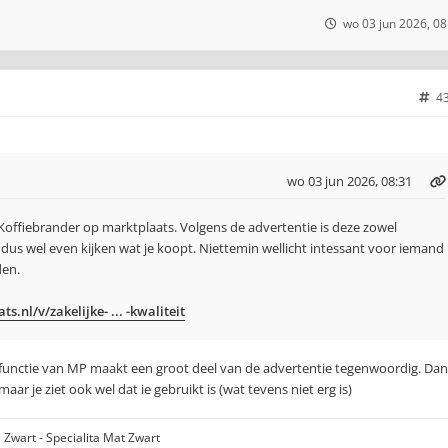
wo 03 jun 2026, 08
4
wo 03 jun 2026, 08:31
 Koffiebrander op marktplaats. Volgens de advertentie is deze zowel
 dus wel even kijken wat je koopt. Niettemin wellicht intessant voor iemand
den.
.nl/v/zakelijke- ... -kwaliteit
unctie van MP maakt een groot deel van de advertentie tegenwoordig. Dan
maar je ziet ook wel dat ie gebruikt is (wat tevens niet erg is)
 Zwart - Specialita Mat Zwart