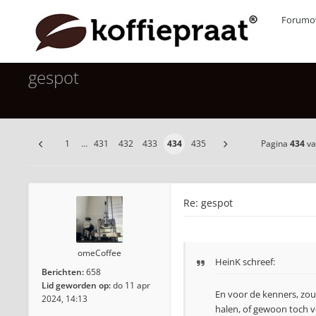
Forumov
gespot
1
…
431
432
433
434
435
Pagina
434
v
Re: gespot
omeCoffee
HeinK schreef:
Berichten:
658
Lid geworden op:
do 11 apr
En voor de kenners, zou
2024, 14:13
halen, of gewoon toch 