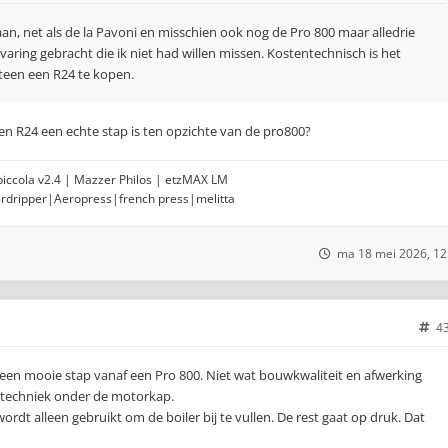
aan, net als de la Pavoni en misschien ook nog de Pro 800 maar alledrie
aring gebracht die ik niet had willen missen. Kostentechnisch is het
teen een R24 te kopen.
een R24 een echte stap is ten opzichte van de pro800?
opiccola v2.4 | Mazzer Philos | etzMAX LM
erdripper|Aeropress|french press|melitta
ma 18 mei 2026, 12
4
 een mooie stap vanaf een Pro 800. Niet wat bouwkwaliteit en afwerking
e techniek onder de motorkap.
rdt alleen gebruikt om de boiler bij te vullen. De rest gaat op druk. Dat