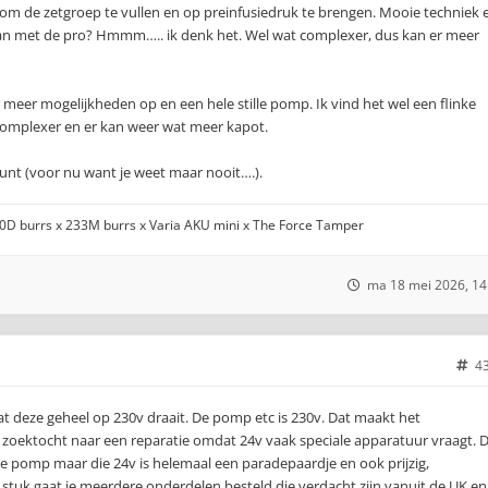
om de zetgroep te vullen en op preinfusiedruk te brengen. Mooie techniek 
dan met de pro? Hmmm….. ik denk het. Wel wat complexer, dus kan er meer
 meer mogelijkheden op en een hele stille pomp. Ik vind het wel een flinke
complexer en er kan weer wat meer kapot.
unt (voor nu want je weet maar nooit….).
00D burrs x 233M burrs x Varia AKU mini x The Force Tamper
ma 18 mei 2026, 14
4
dat deze geheel op 230v draait. De pomp etc is 230v. Dat maakt het
 zoektocht naar een reparatie omdat 24v vaak speciale apparatuur vraagt. 
re pomp maar die 24v is helemaal een paradepaardje en ook prijzig,
ts stuk gaat je meerdere onderdelen besteld die verdacht zijn vanuit de UK en