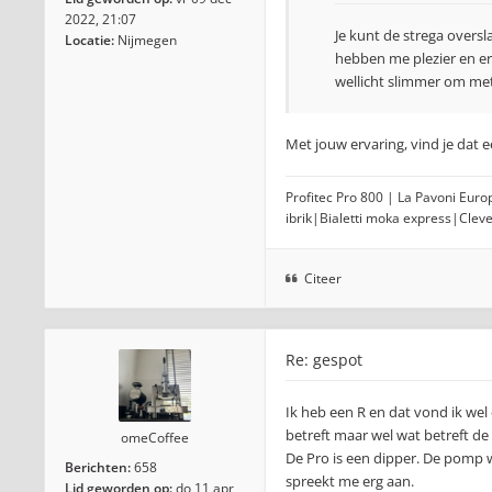
2022, 21:07
Je kunt de strega oversl
Locatie:
Nijmegen
hebben me plezier en erv
wellicht slimmer om me
Met jouw ervaring, vind je dat 
Profitec Pro 800 | La Pavoni Eur
ibrik|Bialetti moka express|Clev
Citeer
Re: gespot
Ik heb een R en dat vond ik wel
betreft maar wel wat betreft d
omeCoffee
De Pro is een dipper. De pomp wo
Berichten:
658
spreekt me erg aan.
Lid geworden op:
do 11 apr