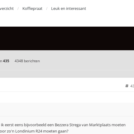
erzicht
Koffiepraat
Leuk en interessant
an
435
4348 berichten
4
 ik eerst eens bijvoorbeeld een Bezzera Strega van Marktplaats moeten
voor zo'n Londinium R24 moeten gaan?