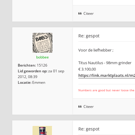
Citeer
Re: gespot
Voor de liefhebber ;
bobbee
Titus Nautilus - 98mm grinder
Berichten:
15126
€ 3.100,00
Lid geworden op:
za 01 sep
https://link.marktplaats.nl/
2012, 08:39
Locatie:
Emmen
Numbers are good but never loose the fo
Citeer
Re: gespot