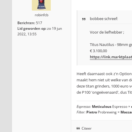
robinfcb
bobbee
schreef:
Berichten:
517
Lid geworden op:
zo 19 jun
Voor de liefhebber ;
2022, 13:55
Titus Nautilus - 98mm g
€ 3.100,00
https://link.marktplaa
Heeft daarnaast ook z'n Option
maakt hem niet uit welke van de
deze titan grinders, 1000 euro ve
de P100 'ongeëvenaard', dus Tit
Espresso:
Meticulous
Espresso ×
Filter:
Pietro
Probrewing ×
Mocca
Citeer