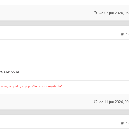
wo 03 jun 2026, 08
4
m2408915539
cus, a quality cup profile is not negotiable!
do 11 jun 2026, 00
4