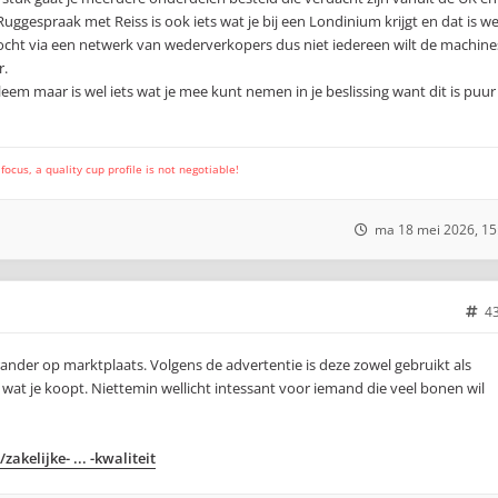
Ruggespraak met Reiss is ook iets wat je bij een Londinium krijgt en dat is we
kocht via een netwerk van wederverkopers dus niet iedereen wilt de machine
r.
eem maar is wel iets wat je mee kunt nemen in je beslissing want dit is puur
cus, a quality cup profile is not negotiable!
ma 18 mei 2026, 15
4
rander op marktplaats. Volgens de advertentie is deze zowel gebruikt als
 wat je koopt. Niettemin wellicht intessant voor iemand die veel bonen wil
akelijke- ... -kwaliteit