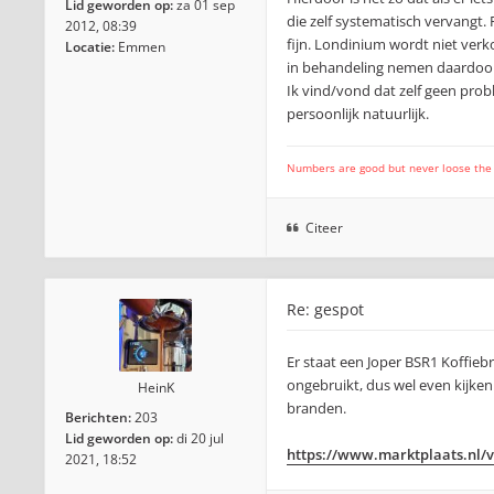
Lid geworden op:
za 01 sep
die zelf systematisch vervangt. 
2012, 08:39
fijn. Londinium wordt niet ver
Locatie:
Emmen
in behandeling nemen daardoo
Ik vind/vond dat zelf geen probl
persoonlijk natuurlijk.
Numbers are good but never loose the fo
Citeer
Re: gespot
Er staat een Joper BSR1 Koffieb
ongebruikt, dus wel even kijken
HeinK
branden.
Berichten:
203
Lid geworden op:
di 20 jul
https://www.marktplaats.nl/v/z
2021, 18:52