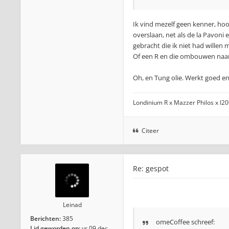
Ik vind mezelf geen kenner, hoo
overslaan, net als de la Pavoni
gebracht die ik niet had willen
Of een R en die ombouwen naar 
Oh, en Tung olie. Werkt goed en 
Londinium R x Mazzer Philos x I2
Citeer
Re: gespot
Leinad
Berichten:
385
omeCoffee schreef:
Lid geworden op:
vr 09 dec