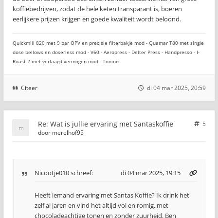
koffiebedrijven, zodat de hele keten transparant is, boeren
eerlijkere prijzen krijgen en goede kwaliteit wordt beloond.
Quickmill 820 met 9 bar OPV en precisie filterbakje mod - Quamar T80 met single
dose bellows en doserless mod - V60 - Aeropress - Delter Press - Handpresso - I-
Roast 2 met verlaagd vermogen mod - Tonino
Citeer
di 04 mar 2025, 20:59
Re: Wat is jullie ervaring met Santaskoffie
5
door
merelhof95
Nicootje010
schreef:
di 04 mar 2025, 19:15
Heeft iemand ervaring met Santas Koffie? Ik drink het
zelf al jaren en vind het altijd vol en romig, met
chocoladeachtige tonen en zonder zuurheid. Ben