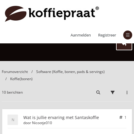
Wat is jullie ervaring met Santaskoffie
Aanmelden
Registreer
Forumoverzicht
Software (Koffie, bonen, pads & servings)
Koffie(bonen)
10 berichten
Wat is jullie ervaring met Santaskoffie
1
door
Nicootje010