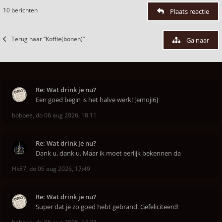
10 berichten
Plaats reactie
Terug naar “Koffie(bonen)”
Ga naar
Re: Wat drink je nu?
Een goed begin is het halve werk! [emoji6]
bobbee
,
do 06 aug 2026, 18:11
Re: Wat drink je nu?
Dank u, dank u. Maar ik moet eerlijk bekennen da
Hk87
,
do 06 aug 2026, 17:49
Re: Wat drink je nu?
Super dat je zo goed hebt gebrand. Gefeliciteerd!