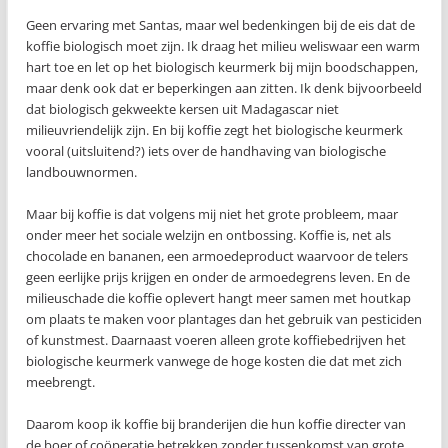
Geen ervaring met Santas, maar wel bedenkingen bij de eis dat de
koffie biologisch moet zijn. Ik draag het milieu weliswaar een warm
hart toe en let op het biologisch keurmerk bij mijn boodschappen,
maar denk ook dat er beperkingen aan zitten. Ik denk bijvoorbeeld
dat biologisch gekweekte kersen uit Madagascar niet
milieuvriendelijk zijn. En bij koffie zegt het biologische keurmerk
vooral (uitsluitend?) iets over de handhaving van biologische
landbouwnormen.
Maar bij koffie is dat volgens mij niet het grote probleem, maar
onder meer het sociale welzijn en ontbossing. Koffie is, net als
chocolade en bananen, een armoedeproduct waarvoor de telers
geen eerlijke prijs krijgen en onder de armoedegrens leven. En de
milieuschade die koffie oplevert hangt meer samen met houtkap
om plaats te maken voor plantages dan het gebruik van pesticiden
of kunstmest. Daarnaast voeren alleen grote koffiebedrijven het
biologische keurmerk vanwege de hoge kosten die dat met zich
meebrengt.
Daarom koop ik koffie bij branderijen die hun koffie directer van
de boer of coöperatie betrekken zonder tussenkomst van grote