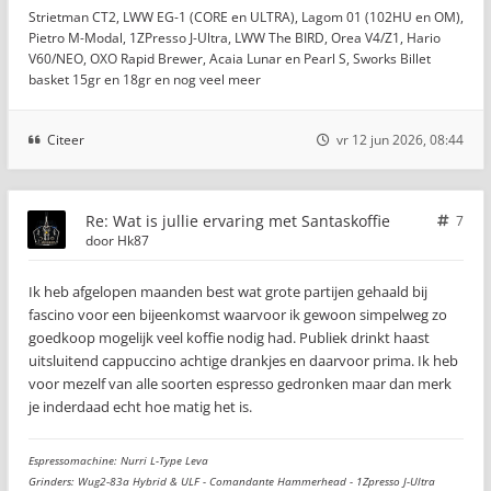
Strietman CT2, LWW EG-1 (CORE en ULTRA), Lagom 01 (102HU en OM),
Pietro M-Modal, 1ZPresso J-Ultra, LWW The BIRD, Orea V4/Z1, Hario
V60/NEO, OXO Rapid Brewer, Acaia Lunar en Pearl S, Sworks Billet
basket 15gr en 18gr en nog veel meer
Citeer
vr 12 jun 2026, 08:44
Re: Wat is jullie ervaring met Santaskoffie
7
door
Hk87
Ik heb afgelopen maanden best wat grote partijen gehaald bij
fascino voor een bijeenkomst waarvoor ik gewoon simpelweg zo
goedkoop mogelijk veel koffie nodig had. Publiek drinkt haast
uitsluitend cappuccino achtige drankjes en daarvoor prima. Ik heb
voor mezelf van alle soorten espresso gedronken maar dan merk
je inderdaad echt hoe matig het is.
Espressomachine: Nurri L-Type Leva
Grinders: Wug2-83a Hybrid & ULF - Comandante Hammerhead - 1Zpresso J-Ultra