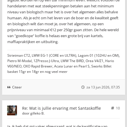
afgezet worden en op een bar minimum leven. Wellicht voldoen de
handelaren met wat steekpenningen betalen aan het minimum
niveau van biologisch maar het is over het algemeen alles behalve
humaan. Als je echt om het leven van de boer en de kwaliteit geeft
en biologisch wilt dan moet je, over het algemeen, op een
prijsniveau van minimaal €12 per 250gr gaan zitten. De hele wereld
van "goedkope" koffie is helaas een grote brij van kartels,
maffiapraktijken en uitbuiting.
Strietman CT2, LWW EG-1 (CORE en ULTRA), Lagom 01 (102HU en OM),
Pietro M-Modal, 1ZPresso J-Ultra, LWW The BIRD, Orea V4/Z1, Hario
V60/NEO, OXO Rapid Brewer, Acaia Lunar en Pearl S, Sworks Billet
basket 15gr en 18gr en nog veel meer
Citeer
za 13 jun 2026, 07:35
Re: Wat is jullie ervaring met Santaskoffie
10
door
gilleko B.
Ja, ik heb dat mij vaker afgevraagd, wat is de kwalificatie van