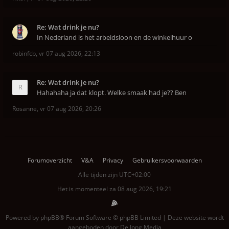
Re: Wat drink je nu?
In Nederland is het arbeidsloon en de winkelhuur o
robinfcb
,
vr 07 aug 2026, 22:13
Re: Wat drink je nu?
Hahahaha ja dat klopt. Welke smaak had je?? Ben
Rosanne
,
vr 07 aug 2026, 20:26
Forumoverzicht
V&A
Privacy
Gebruikersvoorwaarden
Alle tijden zijn
UTC+02:00
Het is momenteel za 08 aug 2026, 19:21
Powered by
phpBB
® Forum Software © phpBB Limited | Deze website wordt
aangeboden door
De Jong Media