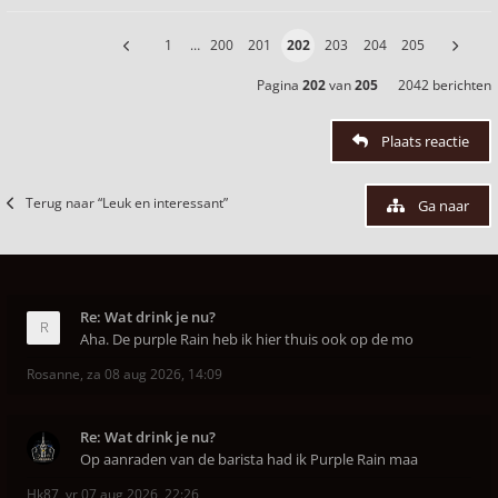
1
…
200
201
202
203
204
205
Pagina
202
van
205
2042 berichten
Plaats reactie
Terug naar “Leuk en interessant”
Ga naar
Re: Wat drink je nu?
Aha. De purple Rain heb ik hier thuis ook op de mo
Rosanne
,
za 08 aug 2026, 14:09
Re: Wat drink je nu?
Op aanraden van de barista had ik Purple Rain maa
Hk87
,
vr 07 aug 2026, 22:26