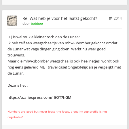
Re: Wat heb je voor het laatst gekocht?
2014
door
bobbee
Hij is wel stukje kleiner toch dan de Lunar?
Ik heb zelf een weegschaaltje van mhw-3bomber gekocht omdat
de Lunar wat vage dingen ging doen. Werkt nu weer goed
trouwens.
Maar die mhw-3bomber weegschaal is ook heel netjes, wordt ook
nog eens geleverd MET travel case! Ongelofelijk als je vergelijkt met
de Lunar.
Deze is het :
https://a.aliexpress.com/_EQT7hGM
Numbers are good but never loose the focus, a quality cup profile is not
negotiable!