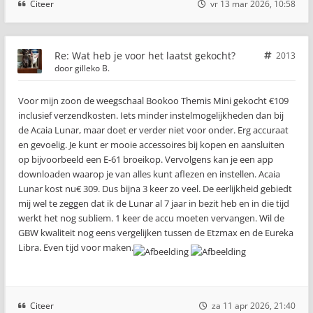
Citeer
vr 13 mar 2026, 10:58
Re: Wat heb je voor het laatst gekocht?
2013
door
gilleko B.
Voor mijn zoon de weegschaal Bookoo Themis Mini gekocht €109
inclusief verzendkosten. Iets minder instelmogelijkheden dan bij
de Acaia Lunar, maar doet er verder niet voor onder. Erg accuraat
en gevoelig. Je kunt er mooie accessoires bij kopen en aansluiten
op bijvoorbeeld een E-61 broeikop. Vervolgens kan je een app
downloaden waarop je van alles kunt aflezen en instellen. Acaia
Lunar kost nu€ 309. Dus bijna 3 keer zo veel. De eerlijkheid gebiedt
mij wel te zeggen dat ik de Lunar al 7 jaar in bezit heb en in die tijd
werkt het nog subliem. 1 keer de accu moeten vervangen. Wil de
GBW kwaliteit nog eens vergelijken tussen de Etzmax en de Eureka
Libra. Even tijd voor maken.
Citeer
za 11 apr 2026, 21:40