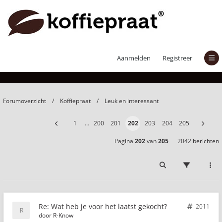
Wat heb je voor het laatst gekocht?
Aanmelden
Registreer
Forumoverzicht
Koffiepraat
Leuk en interessant
1
…
200
201
202
203
204
205
Pagina
202
van
205
2042 berichten
Re: Wat heb je voor het laatst gekocht?
2011
door
R-Know