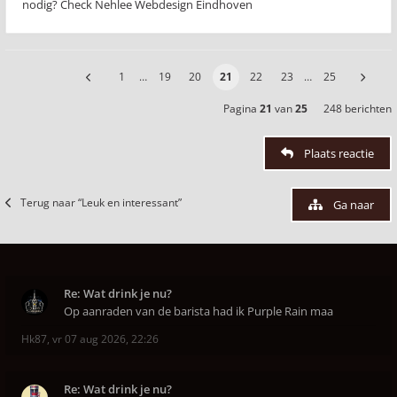
nodig? Check Nehlee Webdesign Eindhoven
1
…
19
20
21
22
23
…
25
Pagina
21
van
25
248 berichten
Plaats reactie
Terug naar “Leuk en interessant”
Ga naar
Re: Wat drink je nu?
Op aanraden van de barista had ik Purple Rain maa
Hk87
,
vr 07 aug 2026, 22:26
Re: Wat drink je nu?