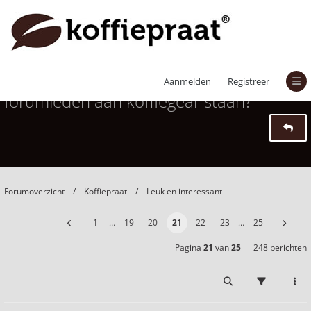
Foto van jouw setup? Wat hebben onze
Aanmelden
Registreer
forumleden aan koffiegear staan?
Forumoverzicht
Koffiepraat
Leuk en interessant
1
…
19
20
21
22
23
…
25
Pagina
21
van
25
248 berichten