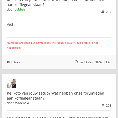
aan koffiegear staan?
door
bobbee
202
Vet!
Numbers are good but never loose the focus, a quality cup profile is not
negotiable!
Citeer
za 14 dec 2024, 13:46
Re: Foto van jouw setup? Wat hebben onze forumleden
aan koffiegear staan?
door
Madencio
203
Mijn laatste setup in dit huis, de Flair 58 plus maar eens proberen