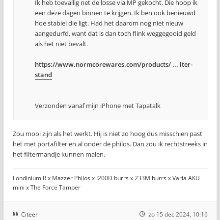
Ik heb toevallig net de losse via MP gekocht. Die hoop ik
een deze dagen binnen te krijgen. Ik ben ook benieuwd
hoe stabiel die ligt. Had het daarom nog niet nieuw
aangedurfd, want dat is dan toch flink weggegooid geld
als het niet bevalt.
https://www.normcorewares.com/products/ ... lter-
stand
Verzonden vanaf mijn iPhone met Tapatalk
Zou mooi zijn als het werkt. Hij is niet zo hoog dus misschien past
het met portafilter en al onder de philos. Dan zou ik rechtstreeks in
het filtermandje kunnen malen.
Londinium R x Mazzer Philos x I200D burrs x 233M burrs x Varia AKU
mini x The Force Tamper
Citeer
zo 15 dec 2024, 10:16