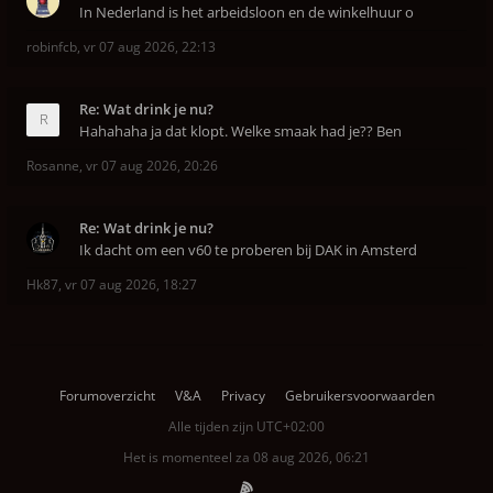
In Nederland is het arbeidsloon en de winkelhuur o
robinfcb
,
vr 07 aug 2026, 22:13
Re: Wat drink je nu?
Hahahaha ja dat klopt. Welke smaak had je?? Ben
Rosanne
,
vr 07 aug 2026, 20:26
Re: Wat drink je nu?
Ik dacht om een v60 te proberen bij DAK in Amsterd
Hk87
,
vr 07 aug 2026, 18:27
Forumoverzicht
V&A
Privacy
Gebruikersvoorwaarden
Alle tijden zijn
UTC+02:00
Het is momenteel za 08 aug 2026, 06:21