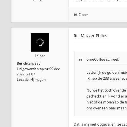
Citeer
Re: Mazzer Philos
Leinad
omeCoffee schreef:
Berichten:
385
Lid geworden op:
vr 09 dec
Letterlijk de gulden mi
2022, 21:07
Ik heb de 233 alweer ev
Locatie:
Nijmegen
Nu we het toch over de 
gecheckt en ik vond er 
niet of de molen zo de fab
om over een paar maand
Dat is mij niet opgevallen, ze zat