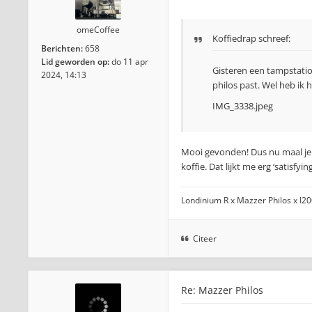
omeCoffee
Koffiedrap schreef:
Berichten:
658
Lid geworden op:
do 11 apr
Gisteren een tampstatio
2024, 14:13
philos past. Wel heb ik 
IMG_3338.jpeg
Mooi gevonden! Dus nu maal je r
koffie. Dat lijkt me erg ‘satisfy
Londinium R x Mazzer Philos x I2
Citeer
Re: Mazzer Philos