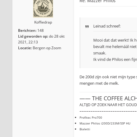
Re: Mazzer Philos
Koffiedrap
Leinad
schreef:
Berichten:
148
Lid geworden op:
do 28 okt
Mooi dat dat werkt! Ik h
2021, 22:13
bevalt me helemáál niet.
Locatie:
Bergen op Zoom
smaak.
Ik vind de Philos een fij
De 200d zijn ook niet mijn type
mengen met de melk.
—— THE COFFEE ALC
ALTIJD OP ZOEK NAAR HET GOUD
-------------------------------
Profitec Pro700
Mazzer Philos i200D/233M/SSP HU
Bialetti