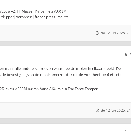
opiccola v2.4 | Mazzer Philos | etzMAX LM
erdripper|Aeropress|french press|melitta
do 12 jun 2025, 21
ven maar alle andere schroeven waarmee de molen in elkaar steekt. De
 de bevestiging van de maalkamer/motor op de voet heeft er 6 etc etc.
00D burrs x 233M burrs x Varia AKU mini x The Force Tamper
do 12 jun 2025, 21