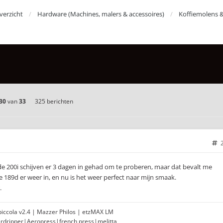
erzicht
Hardware (Machines, malers & accessoires)
Koffiemolens 
30
van
33
325 berichten
 de 200i schijven er 3 dagen in gehad om te proberen, maar dat bevalt me
e 189d er weer in, en nu is het weer perfect naar mijn smaak.
.
opiccola v2.4 | Mazzer Philos | etzMAX LM
erdripper|Aeropress|french press|melitta