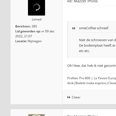
Re: Mazzer Philos
Leinad
Berichten:
385
omeCoffee schreef:
Lid geworden op:
vr 09 dec
2022, 21:07
Niet de schroeven van d
Locatie:
Nijmegen
De bodemplaat heeft er 
etc etc.
Oh! Nee, dat heb ik niet gecont
Profitec Pro 800 | La Pavoni Eur
ibrik|Bialetti moka express|Clev
Citeer