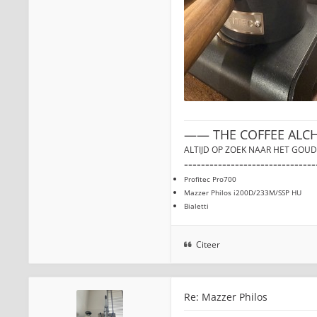
—— THE COFFEE ALC
ALTIJD OP ZOEK NAAR HET GOUD
-------------------------------
Profitec Pro700
Mazzer Philos i200D/233M/SSP HU
Bialetti
Citeer
Re: Mazzer Philos