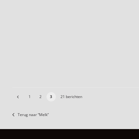
1
2
3
21 berichten
Terug naar “Melk”