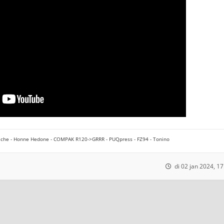
che - Honne Hedone - COMPAK R120->GRRR - PUQpress - FZ94 - Tonino
di 02 jan 2024, 17