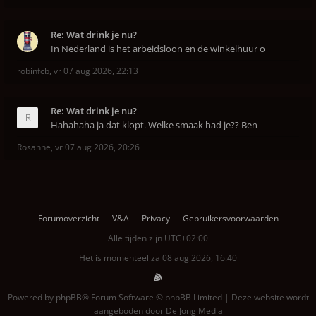
Re: Wat drink je nu?
In Nederland is het arbeidsloon en de winkelhuur o
robinfcb
,
vr 07 aug 2026, 22:13
Re: Wat drink je nu?
Hahahaha ja dat klopt. Welke smaak had je?? Ben
Rosanne
,
vr 07 aug 2026, 20:26
Forumoverzicht
V&A
Privacy
Gebruikersvoorwaarden
Alle tijden zijn
UTC+02:00
Het is momenteel za 08 aug 2026, 16:40
Powered by
phpBB
® Forum Software © phpBB Limited | Deze website wordt
aangeboden door
De Jong Media