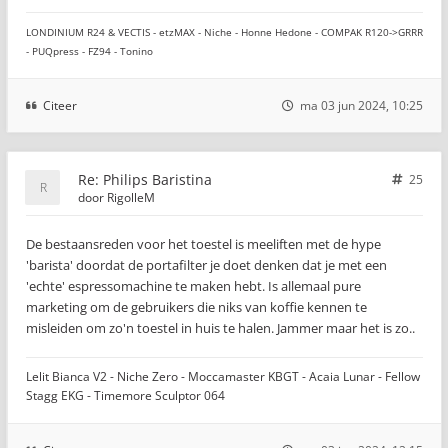
LONDINIUM R24 & VECTIS - etzMAX - Niche - Honne Hedone - COMPAK R120->GRRR
- PUQpress - FZ94 - Tonino
Citeer
ma 03 jun 2024, 10:25
Re: Philips Baristina
25
door
RigolleM
De bestaansreden voor het toestel is meeliften met de hype
'barista' doordat de portafilter je doet denken dat je met een
'echte' espressomachine te maken hebt. Is allemaal pure
marketing om de gebruikers die niks van koffie kennen te
misleiden om zo'n toestel in huis te halen. Jammer maar het is zo..
Lelit Bianca V2 - Niche Zero - Moccamaster KBGT - Acaia Lunar - Fellow
Stagg EKG - Timemore Sculptor 064