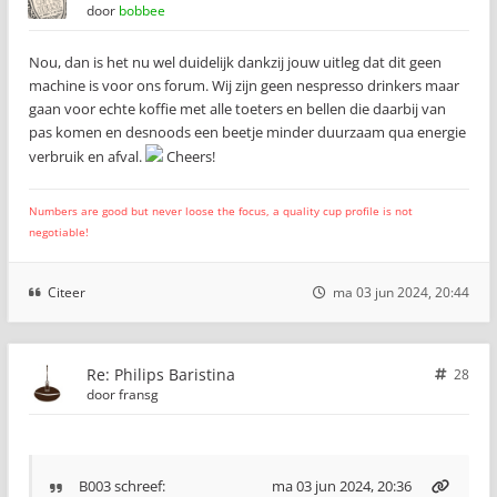
door
bobbee
Nou, dan is het nu wel duidelijk dankzij jouw uitleg dat dit geen
machine is voor ons forum. Wij zijn geen nespresso drinkers maar
gaan voor echte koffie met alle toeters en bellen die daarbij van
pas komen en desnoods een beetje minder duurzaam qua energie
verbruik en afval.
Cheers!
Numbers are good but never loose the focus, a quality cup profile is not
negotiable!
Citeer
ma 03 jun 2024, 20:44
Re: Philips Baristina
28
door
fransg
B003
schreef:
ma 03 jun 2024, 20:36