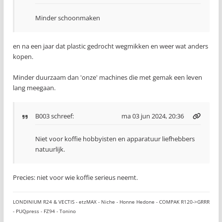
Minder schoonmaken
en na een jaar dat plastic gedrocht wegmikken en weer wat anders
kopen.
Minder duurzaam dan 'onze' machines die met gemak een leven
lang meegaan.
B003
schreef:
ma 03 jun 2024, 20:36
Niet voor koffie hobbyisten en apparatuur liefhebbers
natuurlijk.
Precies: niet voor wie koffie serieus neemt.
LONDINIUM R24 & VECTIS - etzMAX - Niche - Honne Hedone - COMPAK R120->GRRR
- PUQpress - FZ94 - Tonino