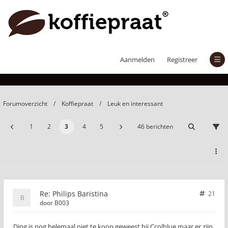
Philips Baristina
Aanmelden
Registreer
Forumoverzicht
Koffiepraat
Leuk en interessant
1
2
3
4
5
46 berichten
Re: Philips Baristina
21
door
B003
Ding is nog helemaal niet te koop geweest bij Ccolblue maar er zijn