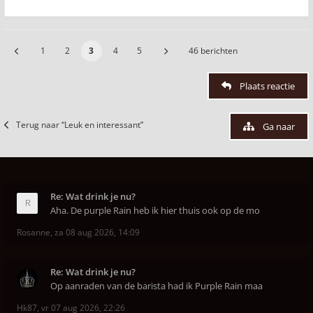
1
2
3
4
5
46 berichten
Plaats reactie
Terug naar “Leuk en interessant”
Ga naar
Re: Wat drink je nu?
Aha. De purple Rain heb ik hier thuis ook op de mo
Rosanne
,
za 08 aug 2026, 14:09
Re: Wat drink je nu?
Op aanraden van de barista had ik Purple Rain maa
Hk87
,
vr 07 aug 2026, 22:26