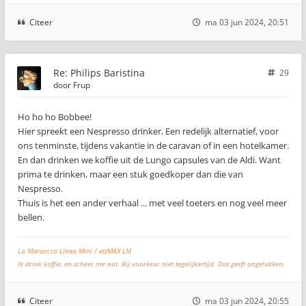
Citeer
ma 03 jun 2024, 20:51
Re: Philips Baristina
29
door
Frup
Ho ho ho Bobbee!
Hier spreekt een Nespresso drinker. Een redelijk alternatief, voor
ons tenminste, tijdens vakantie in de caravan of in een hotelkamer.
En dan drinken we koffie uit de Lungo capsules van de Aldi. Want
prima te drinken, maar een stuk goedkoper dan die van
Nespresso.
Thuis is het een ander verhaal ... met veel toeters en nog veel meer
bellen.
La Marzocco Linea Mini / etzMAX LM
Ik drink koffie, en scheer me nat. Bij voorkeur niet tegelijkertijd. Dat geeft ongelukken.
Citeer
ma 03 jun 2024, 20:55