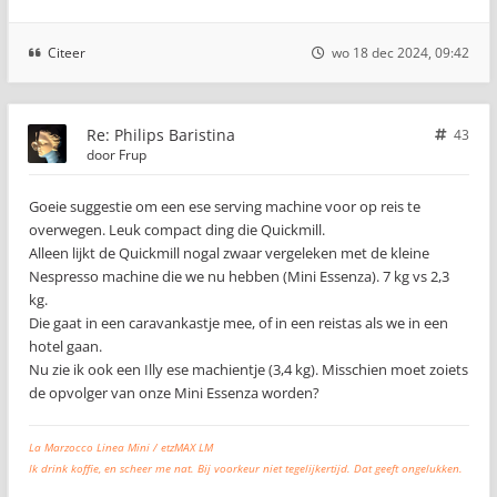
Citeer
wo 18 dec 2024, 09:42
Re: Philips Baristina
43
door
Frup
Goeie suggestie om een ese serving machine voor op reis te
overwegen. Leuk compact ding die Quickmill.
Alleen lijkt de Quickmill nogal zwaar vergeleken met de kleine
Nespresso machine die we nu hebben (Mini Essenza). 7 kg vs 2,3
kg.
Die gaat in een caravankastje mee, of in een reistas als we in een
hotel gaan.
Nu zie ik ook een Illy ese machientje (3,4 kg). Misschien moet zoiets
de opvolger van onze Mini Essenza worden?
La Marzocco Linea Mini / etzMAX LM
Ik drink koffie, en scheer me nat. Bij voorkeur niet tegelijkertijd. Dat geeft ongelukken.