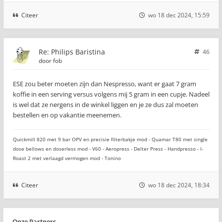
Citeer
wo 18 dec 2024, 15:59
Re: Philips Baristina
46
door
fob
ESE zou beter moeten zijn dan Nespresso, want er gaat 7 gram
koffie in een serving versus volgens mij 5 gram in een cupje. Nadeel
is wel dat ze nergens in de winkel liggen en je ze dus zal moeten
bestellen en op vakantie meenemen.
Quickmill 820 met 9 bar OPV en precisie filterbakje mod - Quamar T80 met single
dose bellows en doserless mod - V60 - Aeropress - Delter Press - Handpresso - I-
Roast 2 met verlaagd vermogen mod - Tonino
Citeer
wo 18 dec 2024, 18:34
Onze Partners