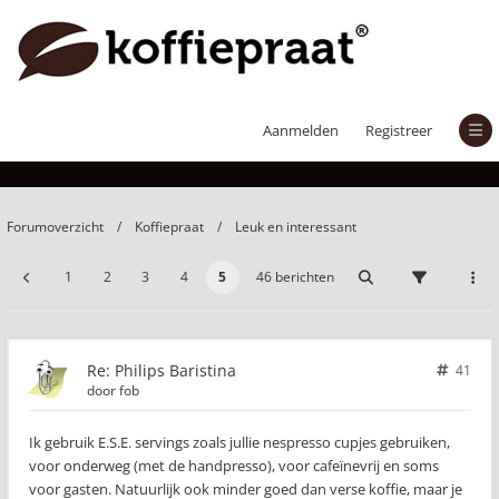
Philips Baristina
Aanmelden
Registreer
Forumoverzicht
Koffiepraat
Leuk en interessant
1
2
3
4
5
46 berichten
Re: Philips Baristina
41
door
fob
Ik gebruik E.S.E. servings zoals jullie nespresso cupjes gebruiken,
voor onderweg (met de handpresso), voor cafeïnevrij en soms
voor gasten. Natuurlijk ook minder goed dan verse koffie, maar je