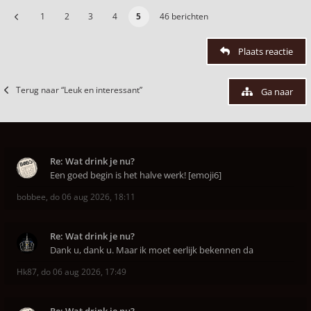
1
2
3
4
5
46 berichten
Plaats reactie
Terug naar “Leuk en interessant”
Ga naar
Re: Wat drink je nu?
Een goed begin is het halve werk! [emoji6]
bobbee
,
do 06 aug 2026, 18:11
Re: Wat drink je nu?
Dank u, dank u. Maar ik moet eerlijk bekennen da
Hk87
,
do 06 aug 2026, 17:49