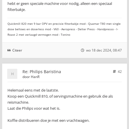
hebt er geen speciale machine voor nodig, alleen een speciaal
filterbakje.
Quickmill 820 met 9 bar OPV en precisie filterbakje mod - Quamar T80 met single
dose bellows en doserless mod - V60 - Aeropress - Delter Press - Handpresso - I-
Roast 2 met verlaagd vermogen mod - Tonino
Citeer
wo 18 dec 2024, 08:47
Re: Philips Baristina
42
door
HanR
Helemaal eens met de laatste.
Koop een Quickmill 810, of servingsmachine en gebruik die als
reismachine.
Laat die Philips voor wat het is.
Koffie distribueren doe je met een vrachtwagen.