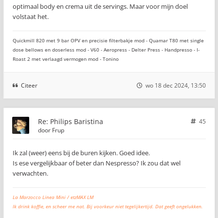
optimaal body en crema uit de servings. Maar voor mijn doel
volstaat het.
Quickmill 820 met 9 bar OPV en precisie filterbakje mod - Quamar T80 met single
dose bellows en doserless mod - V60 - Aeropress - Delter Press - Handpresso - I-
Roast 2 met verlaagd vermogen mod - Tonino
Citeer
wo 18 dec 2024, 13:50
Re: Philips Baristina
45
door
Frup
Ik zal (weer) eens bij de buren kijken. Goed idee.
Is ese vergelijkbaar of beter dan Nespresso? Ik zou dat wel
verwachten.
La Marzocco Linea Mini / etzMAX LM
Ik drink koffie, en scheer me nat. Bij voorkeur niet tegelijkertijd. Dat geeft ongelukken.