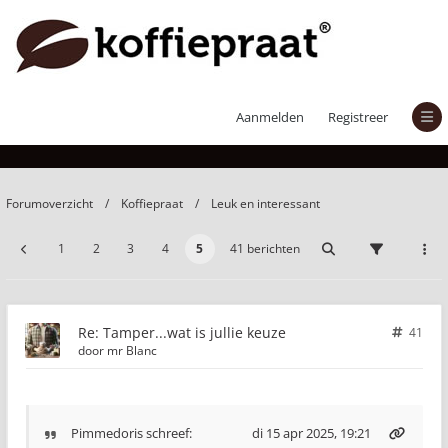
Tamper...wat is jullie keuze
Aanmelden
Registreer
Forumoverzicht
Koffiepraat
Leuk en interessant
1
2
3
4
5
41 berichten
Re: Tamper...wat is jullie keuze
41
door
mr Blanc
Pimmedoris
schreef:
di 15 apr 2025, 19:21