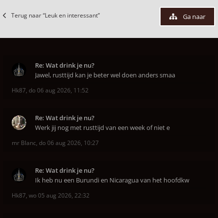
Terug naar “Leuk en interessant”
Ga naar
Re: Wat drink je nu?
Jawel, rusttijd kan je beter wel doen anders smaa
Hk87
,
do 06 aug 2026, 11:52
Re: Wat drink je nu?
Werk jij nog met rusttijd van een week of niet e
mr Blanc
,
do 06 aug 2026, 10:27
Re: Wat drink je nu?
Ik heb nu een Burundi en Nicaragua van het hoofdkw
Hk87
,
wo 05 aug 2026, 22:32