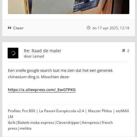
Citeer
do 17 apr 2025, 12:18
Re: Raad de maler
2
door
Leinad
Een snelle google search laat me zien dat het een generiek
chinesium ding is. Misschien deze:
https://a.aliexpress.com/_EwGTPKG
Profitec Pro 800 | La Pavoni Europiccola v2.4 | Mazzer Philos | etzMAX
LM
ibrik|Bialetti moka express|Cleverdripper|Aeropress|french
press|melitta