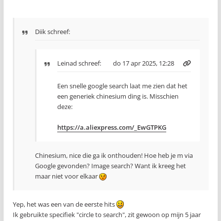
Diik schreef:
Leinad
schreef:
do 17 apr 2025, 12:28
Een snelle google search laat me zien dat het
een generiek chinesium ding is. Misschien
deze:
https://a.aliexpress.com/_EwGTPKG
Chinesium, nice die ga ik onthouden! Hoe heb je m via
Google gevonden? Image search? Want ik kreeg het
maar niet voor elkaar
Yep, het was een van de eerste hits
Ik gebruikte specifiek "circle to search", zit gewoon op mijn 5 jaar