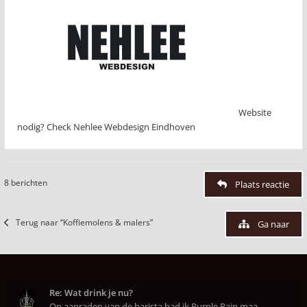
Website
nodig? Check Nehlee Webdesign Eindhoven
8 berichten
Plaats reactie
Terug naar “Koffiemolens & malers”
Ga naar
Re: Wat drink je nu?
Op aanraden van de barista had ik Purple Rain maa