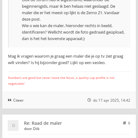
beginnersgids, maar ik ben helaas niet geslaagd. De
maler die er het meest op lijkt is de Zerno Z1. Vandaar
deze post.
Wie o wie kan de maler, hieronder rechts in beeld,
identificeren? Wellicht wordt de foto gedraaid geüpload,
dan is het het bovenste apparaat;)
Mag ik vragen waarom je graag een maler die je op tv ziet graag
wilt vinden? Is hij bijzonder goed? Lijkt op een xeoleo.
Numbers are good but never loose the focus, a quality cup profile is not
negotiable!
Citeer
do 17 apr 2025, 14:42
Re: Raad de maler
6
door
Diik