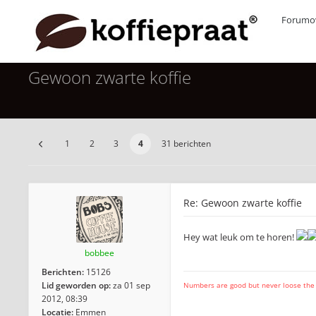
Forumov
Gewoon zwarte koffie
1
2
3
4
31 berichten
Re: Gewoon zwarte koffie
Hey wat leuk om te horen!
bobbee
Berichten:
15126
Lid geworden op:
za 01 sep
Numbers are good but never loose the fo
2012, 08:39
Locatie:
Emmen