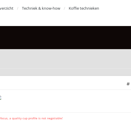
erzicht
Techniek & know-how
Koffie technieken
cus, a quality cup profile is not negotiable!