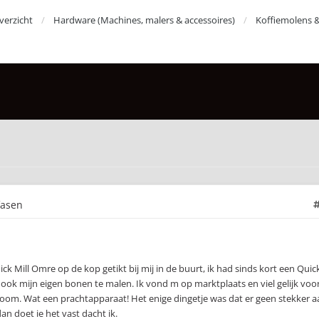
erzicht
Hardware (Machines, malers & accessoires)
Koffiemolens 
fasen
ick Mill Omre op de kop getikt bij mij in de buurt, ik had sinds kort een Quic
 ook mijn eigen bonen te malen. Ik vond m op marktplaats en viel gelijk voo
hroom. Wat een prachtapparaat! Het enige dingetje was dat er geen stekker a
dan doet ie het vast dacht ik.