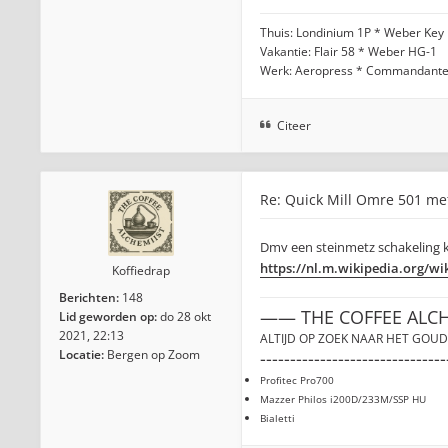
Thuis: Londinium 1P * Weber Key
Vakantie: Flair 58 * Weber HG-1
Werk: Aeropress * Commandant
Citeer
Re: Quick Mill Omre 501 me
Dmv een steinmetz schakeling k
https://nl.m.wikipedia.org/wi
Koffiedrap
Berichten:
148
—— THE COFFEE ALC
Lid geworden op:
do 28 okt
2021, 22:13
ALTIJD OP ZOEK NAAR HET GOUD
Locatie:
Bergen op Zoom
-------------------------------
Profitec Pro700
Mazzer Philos i200D/233M/SSP HU
Bialetti