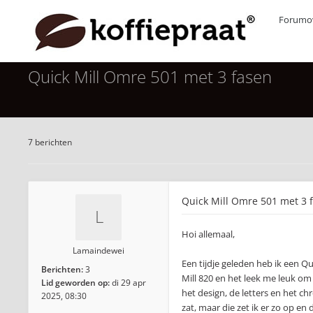
Forumov
Quick Mill Omre 501 met 3 fasen
7 berichten
Quick Mill Omre 501 met 3 
Hoi allemaal,
Lamaindewei
Een tijdje geleden heb ik een Qu
Berichten:
3
Mill 820 en het leek me leuk om
Lid geworden op:
di 29 apr
het design, de letters en het c
2025, 08:30
zat, maar die zet ik er zo op en 