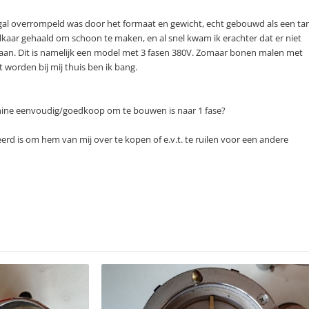
nogal overrompeld was door het formaat en gewicht, echt gebouwd als een ta
lkaar gehaald om schoon te maken, en al snel kwam ik erachter dat er niet
aan. Dit is namelijk een model met 3 fasen 380V. Zomaar bonen malen met
worden bij mij thuis ben ik bang.
chine eenvoudig/goedkoop om te bouwen is naar 1 fase?
eerd is om hem van mij over te kopen of e.v.t. te ruilen voor een andere