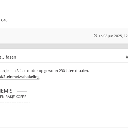
e C40
zo 08 jun 2025, 12
t 3 fasen
an je een 3 fase motor op gewoon 230 laten draaien.
ki/Steinmetzschakeling
HEMIST ——
EN BAKJE KOFFIE
------------------