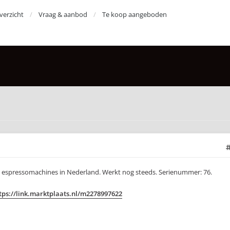
erzicht
Vraag & aanbod
Te koop aangeboden
e espressomachines in Nederland. Werkt nog steeds. Serienummer: 76.
tps://link.marktplaats.nl/m2278997622