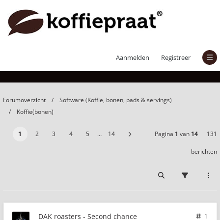
DAK roasters - Second chance
Aanmelden
Registreer
Forumoverzicht
Software (Koffie, bonen, pads & servings)
Koffie(bonen)
1
2
3
4
5
…
14
Pagina
1
van
14
131
berichten
DAK roasters - Second chance
1