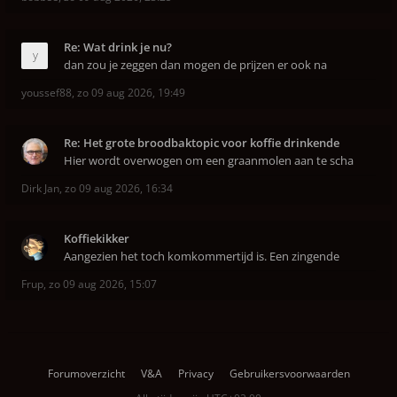
Re: Wat drink je nu?
dan zou je zeggen dan mogen de prijzen er ook na
youssef88
,
zo 09 aug 2026, 19:49
Re: Het grote broodbaktopic voor koffie drinkende
Hier wordt overwogen om een graanmolen aan te scha
Dirk Jan
,
zo 09 aug 2026, 16:34
Koffiekikker
Aangezien het toch komkommertijd is. Een zingende
Frup
,
zo 09 aug 2026, 15:07
Forumoverzicht
V&A
Privacy
Gebruikersvoorwaarden