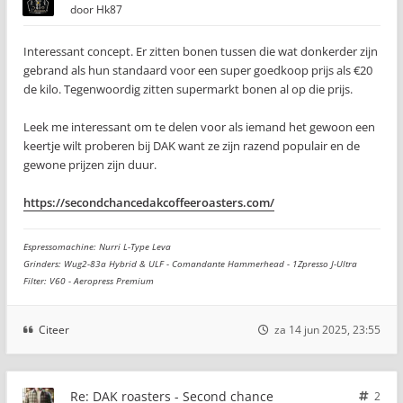
door
Hk87
Interessant concept. Er zitten bonen tussen die wat donkerder zijn
gebrand als hun standaard voor een super goedkoop prijs als €20
de kilo. Tegenwoordig zitten supermarkt bonen al op die prijs.
Leek me interessant om te delen voor als iemand het gewoon een
keertje wilt proberen bij DAK want ze zijn razend populair en de
gewone prijzen zijn duur.
https://secondchancedakcoffeeroasters.com/
Espressomachine: Nurri L-Type Leva
Grinders: Wug2-83a Hybrid & ULF - Comandante Hammerhead - 1Zpresso J-Ultra
Filter: V60 - Aeropress Premium
Citeer
za 14 jun 2025, 23:55
Re: DAK roasters - Second chance
2