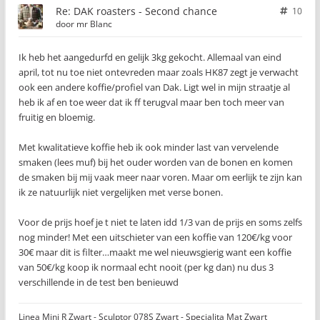
Re: DAK roasters - Second chance
10
door
mr Blanc
Ik heb het aangedurfd en gelijk 3kg gekocht. Allemaal van eind
april, tot nu toe niet ontevreden maar zoals HK87 zegt je verwacht
ook een andere koffie/profiel van Dak. Ligt wel in mijn straatje al
heb ik af en toe weer dat ik ff terugval maar ben toch meer van
fruitig en bloemig.
Met kwalitatieve koffie heb ik ook minder last van vervelende
smaken (lees muf) bij het ouder worden van de bonen en komen
de smaken bij mij vaak meer naar voren. Maar om eerlijk te zijn kan
ik ze natuurlijk niet vergelijken met verse bonen.
Voor de prijs hoef je t niet te laten idd 1/3 van de prijs en soms zelfs
nog minder! Met een uitschieter van een koffie van 120€/kg voor
30€ maar dit is filter…maakt me wel nieuwsgierig want een koffie
van 50€/kg koop ik normaal echt nooit (per kg dan) nu dus 3
verschillende in de test ben benieuwd
Linea Mini R Zwart - Sculptor 078S Zwart - Specialita Mat Zwart