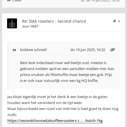
Citeer
do 19 jun 2025, 16:32
Re: DAK roasters - Second chance
4
door
Hk87
bobbee
schreef:
do 19 jun 2025, 16:32
Best leuk inderdaad maar wel beetje oud, meeste is
gebrand midden april en een aantallen midden mei. Kan
prima smaken als filterkoffie maar beetje een gok. Prijs
is er ook naar natuurlijk voor een kg HQ koffie.
Jaa klopt eigenlijk moet je het denk ik een beetje in de gaten
houden want het veranderd om de tijd weer.
Maar bijvoorbeeld een roast van mid mei is heel goed te doen nog
zoals:
https://secondchancedakcoffeeroasters.c ... -batch-1kg