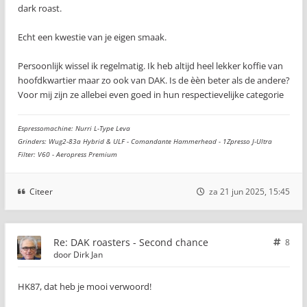
dark roast.
Echt een kwestie van je eigen smaak.
Persoonlijk wissel ik regelmatig. Ik heb altijd heel lekker koffie van
hoofdkwartier maar zo ook van DAK. Is de èèn beter als de andere?
Voor mij zijn ze allebei even goed in hun respectievelijke categorie
Espressomachine: Nurri L-Type Leva
Grinders: Wug2-83a Hybrid & ULF - Comandante Hammerhead - 1Zpresso J-Ultra
Filter: V60 - Aeropress Premium
Citeer
za 21 jun 2025, 15:45
Re: DAK roasters - Second chance
8
door
Dirk Jan
HK87, dat heb je mooi verwoord!