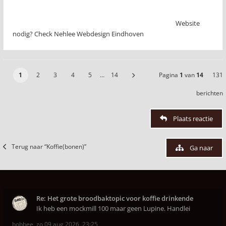
Website
nodig? Check Nehlee Webdesign Eindhoven
1
2
3
4
5
…
14
Pagina
1
van
14
131
berichten
Plaats reactie
Terug naar “Koffie(bonen)”
Ga naar
Re: Het grote broodbaktopic voor koffie drinkende
Ik heb een mockmill 100 maar geen Lupine. Handlei
bobbee
,
zo 09 aug 2026, 23:25