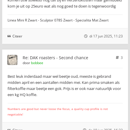
komen btw sowieso nog tax bij en verzendkosten maar gemiddeld
kom je uit op 25euro wat als nog goed te doen is tegenwoordig
Linea Mini R Zwart - Sculptor 078S Zwart - Specialita Mat Zwart
Citeer
di 17 jun 2025, 11:23
Re: DAK roasters - Second chance
3
door
bobbee
Best leuk inderdaad maar wel beetje oud, meeste is gebrand
midden april en een aantallen midden mei. Kan prima smaken als
filterkoffie maar beetje een gok. Prijs is er ook naar natuurlijk voor
een kg HQ koffie.
Numbers are good but never loose the focus, a quality cup profile is not
negotiable!