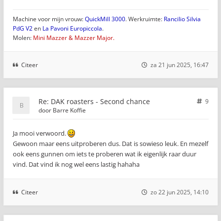
Machine voor mijn vrouw:
QuickMill 3000
. Werkruimte:
Rancilio Silvia
PdG V2
en
La Pavoni Europiccola
.
Molen:
Mini Mazzer & Mazzer Major.
Citeer
za 21 jun 2025, 16:47
Re: DAK roasters - Second chance
9
door
Barre Koffie
Ja mooi verwoord.
Gewoon maar eens uitproberen dus. Dat is sowieso leuk. En mezelf
ook eens gunnen om iets te proberen wat ik eigenlijk raar duur
vind. Dat vind ik nog wel eens lastig hahaha
Citeer
zo 22 jun 2025, 14:10