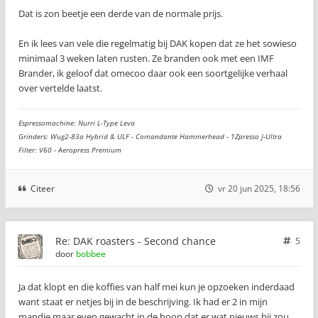
Dat is zon beetje een derde van de normale prijs.
En ik lees van vele die regelmatig bij DAK kopen dat ze het sowieso
minimaal 3 weken laten rusten. Ze branden ook met een IMF
Brander, ik geloof dat omecoo daar ook een soortgelijke verhaal
over vertelde laatst.
Espressomachine: Nurri L-Type Leva
Grinders: Wug2-83a Hybrid & ULF - Comandante Hammerhead - 1Zpresso J-Ultra
Filter: V60 - Aeropress Premium
Citeer
vr 20 jun 2025, 18:56
Re: DAK roasters - Second chance
5
door
bobbee
Ja dat klopt en die koffies van half mei kun je opzoeken inderdaad
want staat er netjes bij in de beschrijving. Ik had er 2 in mijn
mandje maar even gewacht in de hoop dat er wat nieuws bij zou