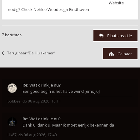
Website
nodig? Check Nehlee Webdesign Eindhoven
7 berichten
Plaats reactie
Terug naar “De Huiskamer”
Ga naar
Re: Wat drink je nu?
Een goed begin is het halve werk! [emoji6]
bobbee
,
do 06 aug 2026, 18:11
Re: Wat drink je nu?
Dank u, dank u. Maar ik moet eerlijk bekennen da
Hk87
,
do 06 aug 2026, 17:49