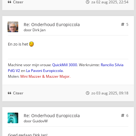
Citeer
za 02 aug 2025, 22:54
Re: Onderhoud Europiccola
5
door
Dirk Jan
En zo is het
Machine voor mijn vrouw:
QuickMill 3000
. Werkruimte:
Rancilio Silvia
PdG V2
en
La Pavoni Europiccola
.
Molen:
Mini Mazzer & Mazzer Major.
Citeer
zo 03 aug 2025, 09:18
Re: Onderhoud Europiccola
6
door
GuidovW
Goed gedaan Dirk Jan!