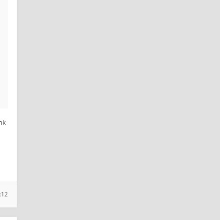
enk
:12