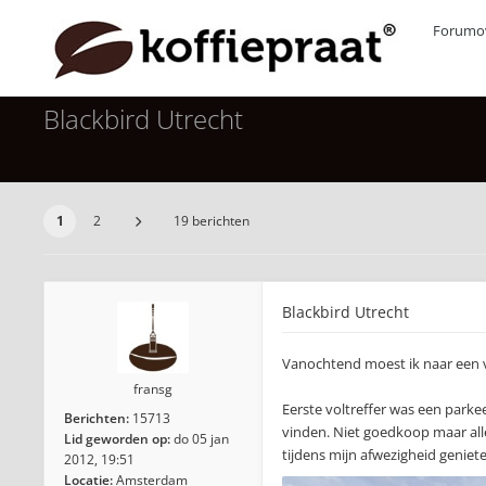
Forumov
Blackbird Utrecht
1
2
19 berichten
Blackbird Utrecht
Vanochtend moest ik naar een v
fransg
Eerste voltreffer was een parke
Berichten:
15713
vinden. Niet goedkoop maar al
Lid geworden op:
do 05 jan
tijdens mijn afwezigheid geniete
2012, 19:51
Locatie:
Amsterdam