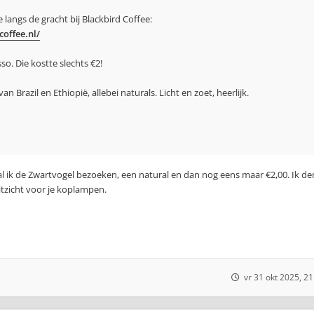
langs de gracht bij Blackbird Coffee:
offee.nl/
so. Die kostte slechts €2!
an Brazil en Ethiopië, allebei naturals. Licht en zoet, heerlijk.
zal ik de Zwartvogel bezoeken, een natural en dan nog eens maar €2,00. Ik d
tzicht voor je koplampen.
vr 31 okt 2025, 21