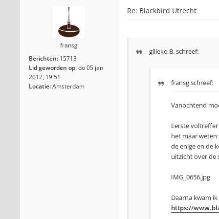
Re: Blackbird Utrecht
fransg
gilleko B.
schreef:
Berichten:
15713
Lid geworden op:
do 05 jan
2012, 19:51
fransg schreef:
Locatie:
Amsterdam
Vanochtend moes
Eerste voltreffe
het maar weten 
de enige en de 
uitzicht over de 
IMG_0656.jpg
Daarna kwam ik l
https://www.bla