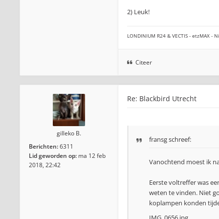
2) Leuk!
LONDINIUM R24 & VECTIS - etzMAX - Ni
Citeer
Re: Blackbird Utrecht
gilleko B.
fransg schreef:
Berichten:
6311
Lid geworden op:
ma 12 feb
Vanochtend moest ik na
2018, 22:42
Eerste voltreffer was e
weten te vinden. Niet g
koplampen konden tijden
IMG_0656.jpg