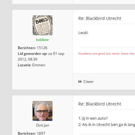
Re: Blackbird Utrecht
Leuk!
bobbee
Berichten:
15126
Lid geworden op:
za 01 sep
Numbers are good but never loose the fo
2012, 08:39
Locatie:
Emmen
Citeer
Re: Blackbird Utrecht
1: Jij in een auto?
2: Als ik in Utrecht ben ga ik lang
Dirk Jan
Berichten:
1897