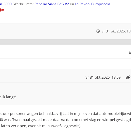
ll 3000
. Werkruimte:
Rancilio Silvia PdG V2
en
La Pavoni Europiccola
.
or.
vr 31 okt 2025, 18
vr 31 okt 2025, 18:59
a ik langs!
stuur personenwagen behaald... vrij laat in mijn leven dat automobielrijbewi
e 40 was. Tweemaal gezakt maar daarna dan ook met vlag en wimpel geslaagd
 laten verlopen, evenals mijn zweefvliegbewijs)