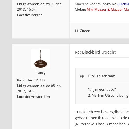
Lid geworden op:
zo 01 dec
Machine voor mijn vrouw:
QuickMi
2013, 16:04
Molen:
Mini Mazzer & Mazzer Maj
Locatie:
Borger
Citeer
Re: Blackbird Utrecht
fransg
Dirk Jan
schreef:
Berichten:
15713
Lid geworden op:
do 05 jan
1: Jij in een auto?
2012, 19:51
2: Als ik in Utrecht ben g
Locatie:
Amsterdam
1) Ja ik heb een bevoegdheid be
gehaald toen ik reeds ver in d
(Ruiterbewijs had ik maar heb ik