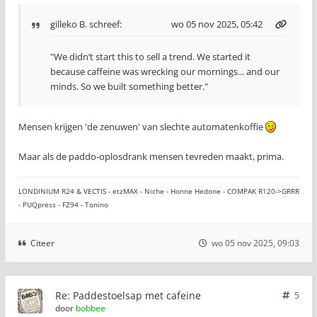
gilleko B.
schreef:
wo 05 nov 2025, 05:42
"We didn’t start this to sell a trend. We started it
because caffeine was wrecking our mornings... and our
minds. So we built something better."
Mensen krijgen 'de zenuwen' van slechte automatenkoffie
Maar als de paddo-oplosdrank mensen tevreden maakt, prima.
LONDINIUM R24 & VECTIS - etzMAX - Niche - Honne Hedone - COMPAK R120->GRRR
- PUQpress - FZ94 - Tonino
Citeer
wo 05 nov 2025, 09:03
Re: Paddestoelsap met cafeine
5
door
bobbee