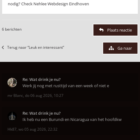
nodig? Check Nehlee Webdesign Eindhoven
6 berichten
Plaats reactie
Terug naar “Leuk en interessant”
Ga naar
Re: Wat drink je nu?
Werk jij nog met rusttijd van een week of niet e
mr Blanc
,
do 06 aug 2026, 10:27
Re: Wat drink je nu?
Ik heb nu een Burundi en Nicaragua van het hoofdkw
Hk87
,
wo 05 aug 2026, 22:32