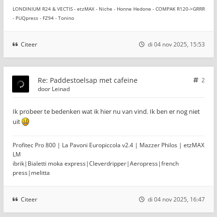
LONDINIUM R24 & VECTIS - etzMAX - Niche - Honne Hedone - COMPAK R120->GRRR
- PUQpress - FZ94 - Tonino
Citeer
di 04 nov 2025, 15:53
Re: Paddestoelsap met cafeine
2
door
Leinad
Ik probeer te bedenken wat ik hier nu van vind. Ik ben er nog niet
uit
Profitec Pro 800 | La Pavoni Europiccola v2.4 | Mazzer Philos | etzMAX
LM
ibrik|Bialetti moka express|Cleverdripper|Aeropress|french
press|melitta
Citeer
di 04 nov 2025, 16:47