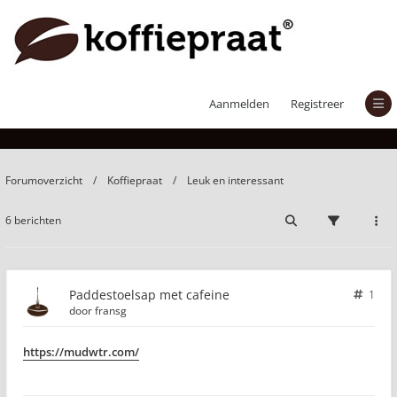
Paddestoelsap met cafeine
Aanmelden
Registreer
Forumoverzicht
Koffiepraat
Leuk en interessant
6 berichten
Paddestoelsap met cafeine
1
door
fransg
https://mudwtr.com/