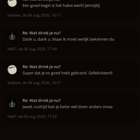
Een goed begin is het halve werk! [emoji6]
bobbee
,
do 06 aug 2026, 18:11
Re: Wat drink je nu?
Dank u, dank u. Maar ik moet eerlijk bekennen da
Hk87
,
do 06 aug 2026, 17:49
Re: Wat drink je nu?
Super dat je zo goed hebt gebrand. Gefeliciteerd!
bobbee
,
do 06 aug 2026, 14:37
Re: Wat drink je nu?
Jawel, rusttijd kan je beter wel doen anders smaa
Hk87
,
do 06 aug 2026, 11:52