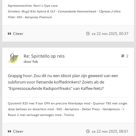
Espressomachine: Nurri L-Type Leva
Grinders: Wug2-83a Hybrid & ULF - Comandante Hammerhead - 1Zpresso J-Ultra
Filter: V60 - Aeropress Premium
Citeer
za 22 nov 2025, 00:37
Re: Spiritello op reis
2
door
fob
Grappig hoor. Zou dit nu een idioot plan zijn geweest van een
subforum voor fietsende koffiedrinkers? Zoiets als de
"Espressosaufende Radsportfreaks" van Kaffee-Netz?
Quickmill 820 met 9 bar OPV en precisie filterbakje mod - Quamar T80 met single
dose bellows en doserless mod - V60 - Aeropress - Delter Press - Handpresso - I-
Roast 2 met verlaagd vermogen mod - Tonino
Citeer
za 22 nov 2025, 08:01