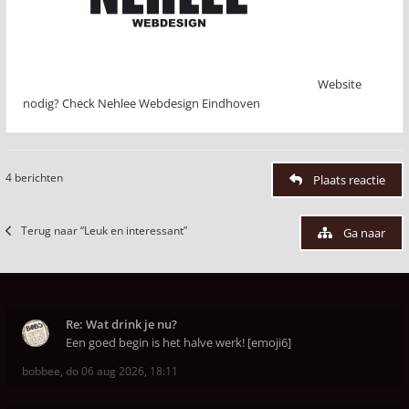
Website
nodig? Check Nehlee Webdesign Eindhoven
4 berichten
Plaats reactie
Terug naar “Leuk en interessant”
Ga naar
Re: Wat drink je nu?
Een goed begin is het halve werk! [emoji6]
bobbee
,
do 06 aug 2026, 18:11