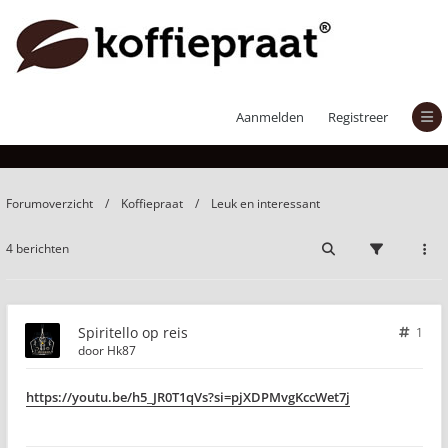
Spiritello op reis
Aanmelden
Registreer
Forumoverzicht
Koffiepraat
Leuk en interessant
4 berichten
Spiritello op reis
1
door
Hk87
https://youtu.be/h5_JR0T1qVs?si=pjXDPMvgKccWet7j