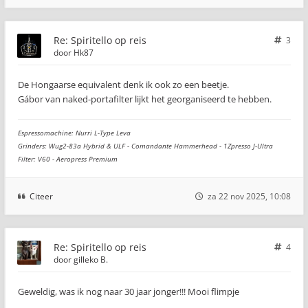
Re: Spiritello op reis
3
door
Hk87
De Hongaarse equivalent denk ik ook zo een beetje.
Gábor van naked-portafilter lijkt het georganiseerd te hebben.
Espressomachine: Nurri L-Type Leva
Grinders: Wug2-83a Hybrid & ULF - Comandante Hammerhead - 1Zpresso J-Ultra
Filter: V60 - Aeropress Premium
Citeer
za 22 nov 2025, 10:08
Re: Spiritello op reis
4
door
gilleko B.
Geweldig, was ik nog naar 30 jaar jonger!!! Mooi flimpje