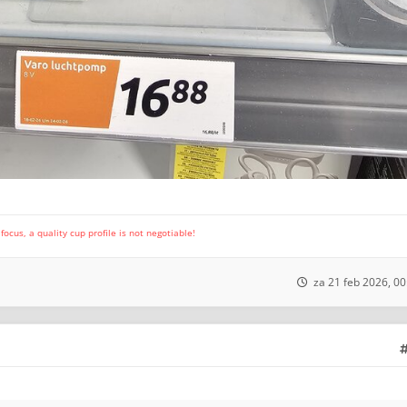
cus, a quality cup profile is not negotiable!
za 21 feb 2026, 00