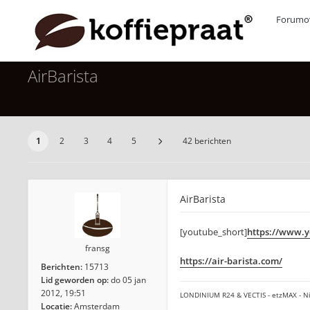
Forumov
AirBarista
1
2
3
4
5
42 berichten
AirBarista
[youtube_short]
https://www.
fransg
https://air-barista.com/
Berichten:
15713
Lid geworden op:
do 05 jan
2012, 19:51
LONDINIUM R24 & VECTIS - etzMAX - Ni
Locatie:
Amsterdam