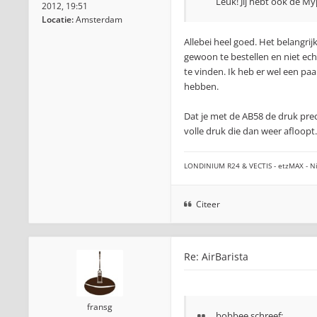
Leuk! Jij hebt ook de M
2012, 19:51
Locatie:
Amsterdam
Allebei heel goed. Het belangrij
gewoon te bestellen en niet ec
te vinden. Ik heb er wel een pa
hebben.
Dat je met de AB58 de druk preci
volle druk die dan weer afloopt.
LONDINIUM R24 & VECTIS - etzMAX - Ni
Citeer
Re: AirBarista
fransg
bobbee
schreef: