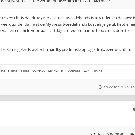
ypressi twist toch? Hoe verhoudt deze airbarista zich daarmee?
kste verschil is dat de MyPressi alleen tweedehands is te vinden en de AB58 i
h veel duurder dan wat de Mypressi tweedehands kost als je geluk hebt er e
ar van en een hele voorraad cartridges ervoor maar toch ook leuk deze te
es kan regelen is wel extra aardig, pre-infusie op lage druk, evenwachten,
che - Honne Hedone - COMPAK R120->GRRR - PUQpress - FZ94 - Tonino
zo 22 feb 2026, 15
za 21 feb 2026, 00:40