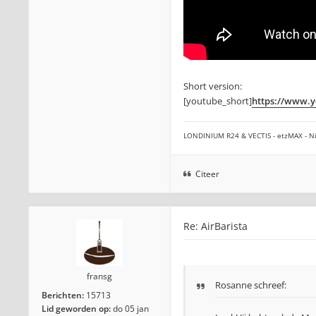
Short version:
[youtube_short]
https://www.
LONDINIUM R24 & VECTIS - etzMAX - Ni
Citeer
Re: AirBarista
fransg
Rosanne
schreef:
Berichten:
15713
Lid geworden op:
do 05 jan