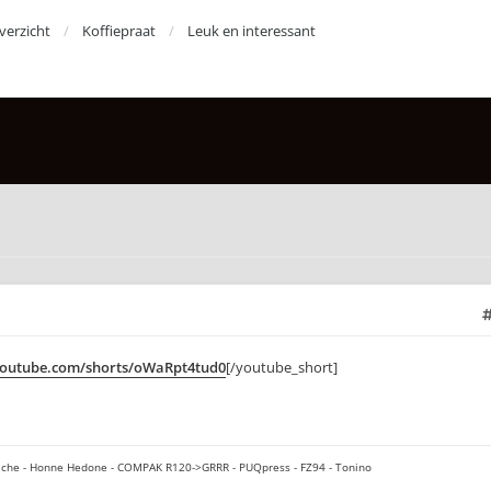
erzicht
Koffiepraat
Leuk en interessant
youtube.com/shorts/oWaRpt4tud0
[/youtube_short]
che - Honne Hedone - COMPAK R120->GRRR - PUQpress - FZ94 - Tonino