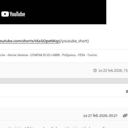
youtube.com/shorts/IdaGOpeNKqc
[/youtube_short]
che - Honne Hedone - COMPAK R120->GRRR - PUQpress - FZ94 - Tonino
zo 22 feb 2026, 15
za 21 feb 2026, 00:21