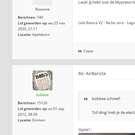
Leuk! Jij hebt ook de Mypressi 
Rosanne
Berichten:
749
Lelit Bianca V2 - Niche zero - La
Lid geworden op:
wo 25 nov
2020, 21:11
Locatie:
Apeldoorn
Citeer
Re: AirBarista
bobbee
bobbee schreef:
Berichten:
15126
Lid geworden op:
za 01 sep
Tof ding! Heb je de elec
2012, 08:39
Locatie:
Emmen
Optie? ;