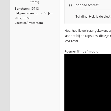
fransg
bobbee
schreef:
Berichten:
15713
Lid geworden op:
do 05 jan
Tof ding! Heb je de elec
2012, 19:51
Locatie:
Amsterdam
Nee, heb ik wel naar gekeken, e
laat het bij de capsules, die z
MyPressi.
Roemer filmde 'm ook: