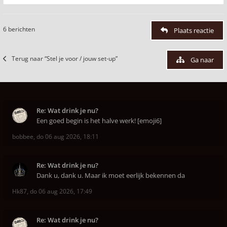
6 berichten
Plaats reactie
Terug naar “Stel je voor / jouw set-up”
Ga naar
Re: Wat drink je nu?
Een goed begin is het halve werk! [emoji6]
bobbee
,
do 06 aug 2026, 18:11
Re: Wat drink je nu?
Dank u, dank u. Maar ik moet eerlijk bekennen da
Hk87
,
do 06 aug 2026, 17:49
Re: Wat drink je nu?