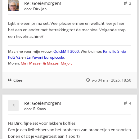
Re: Goeiemorgen!
3
door
Dirk Jan
Lijkt me een prima set. Veel plezier ermee en wellicht leer je hier
het een en ander met betrekking tot de machine. Volgende stap
een hevelmachine?
Machine voor mijn vrouw:
QuickMill 3000
. Werkruimte:
Rancilio Silvia
PdG V2
en
La Pavoni Europiccola
.
Molen:
Mini Mazzer & Mazzer Major.
Citeer
wo 04 mar 2026, 18:50
Re: Goeiemorgen!
4
door
R-Know
Ha Dirk, fijne set voor lekkere koffies.
Ben je een liefhebber van het proberen van branderijen en soorten
bonen of zit je vastgeroest aan 1 soort?