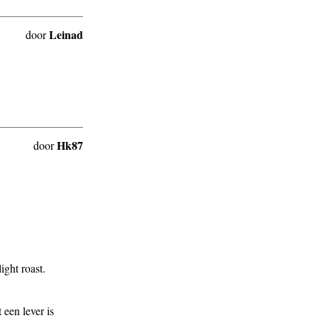
Leinad
door
Hk87
door
ght roast.
een lever is