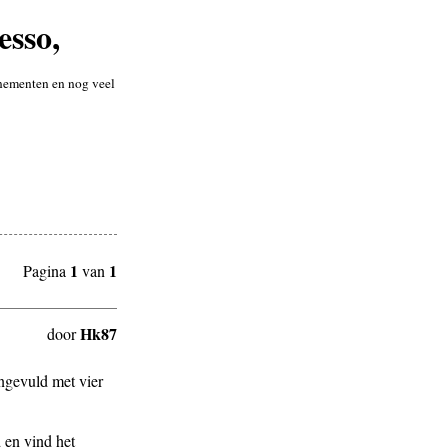
esso,
venementen en nog veel
1
1
Pagina
van
Hk87
door
ngevuld met vier
 en vind het