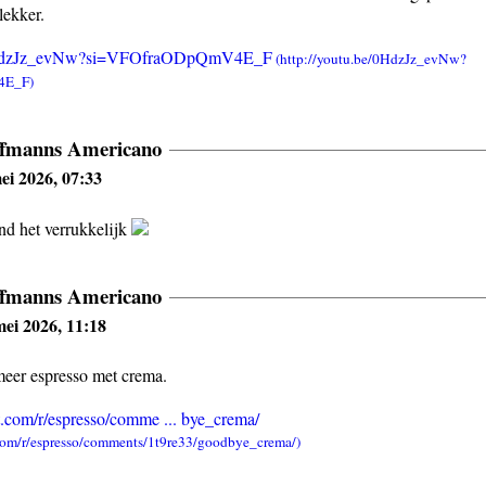
lekker.
e/0HdzJz_evNw?si=VFOfraODpQmV4E_F
ffmanns Americano
ei 2026, 07:33
nd het verrukkelijk
ffmanns Americano
ei 2026, 11:18
meer espresso met crema.
t.com/r/espresso/comme ... bye_crema/