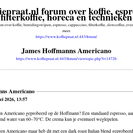
iepraat.nl forum over koffie, espr
filterkoffie, horeca en technieken
rum over koffie, bereidingswijzen, espresso, cappuccino, filterkoffie, slowcoffee, e
meer.
https://www.koffiepraat.nl:443/forum/
James Hoffmanns Americano
https://www.koffiepraat.nl:443/forum/viewtopic.php?t=14726
nns Americano
ei 2026, 13:57
en Americano geprobeerd op de Hoffmann? Een standaard espresso, aa
omd water van 60–70°C. De crema kun je eventueel weglepelen.
geen Americano maar heb dit met een dark roast Italian blend geprobeerd