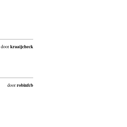
kraaijcheck
door
robinfcb
door