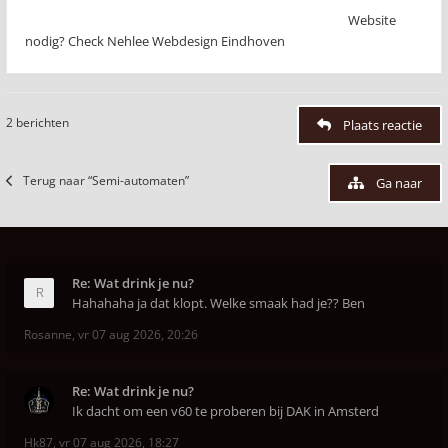
Website
nodig? Check Nehlee Webdesign Eindhoven
2 berichten
Plaats reactie
Terug naar “Semi-automaten”
Ga naar
Re: Wat drink je nu?
Hahahaha ja dat klopt. Welke smaak had je?? Ben
Rosanne
,
vr 07 aug 2026, 20:26
Re: Wat drink je nu?
Ik dacht om een v60 te proberen bij DAK in Amsterd
Hk87
,
vr 07 aug 2026, 18:27