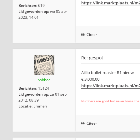
https://link.marktplaats.nl/m
Berichten:
619
Lid geworden op:
wo 05 apr
2023, 14:01
Citeer
Re: gespot
Aillio bullet roaster R1 nieuw
€ 3.000,00
bobbee
https://link.marktplaats.nl/
Berichten:
15124
Lid geworden op:
za 01 sep
2012, 08:39
Numbers are good but never loose the fo
Locatie:
Emmen
Citeer