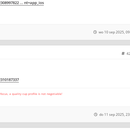
2308997822 ... nt=app_ios
wo 10 sep 2025, 09
4
m2310187337
cus, a quality cup profile is not negotiable!
do 11 sep 2025, 23