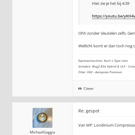
Hier zie je het bij 4:39
https://youtu.be/yKH4v
Ohh zonder sleutelen zelfs. Gema
Wellicht komt er dan toch nog 
Espressomachine: Nurri L-Type Leva
Grinders: Wug2-83a Hybrid & ULF - Com
Filter: V60 - Aeropress Premium
Citeer
Re: gespot
Van MP: Londinium Compressa
MichaelGaggia