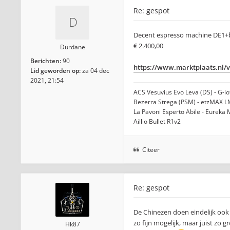
Re: gespot
Decent espresso machine DE1+b
€ 2.400,00
Durdane
Berichten:
90
https://www.marktplaats.nl/v/
Lid geworden op:
za 04 dec
2021, 21:54
ACS Vesuvius Evo Leva (DS) - G-i
Bezerra Strega (PSM) - etzMAX L
La Pavoni Esperto Abile - Eureka
Aillio Bullet R1v2
Citeer
Re: gespot
De Chinezen doen eindelijk oo
zo fijn mogelijk, maar juist zo
Hk87