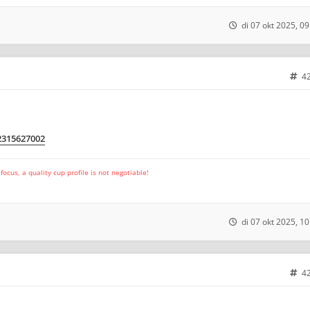
di 07 okt 2025, 09
4
m2315627002
cus, a quality cup profile is not negotiable!
di 07 okt 2025, 10
4