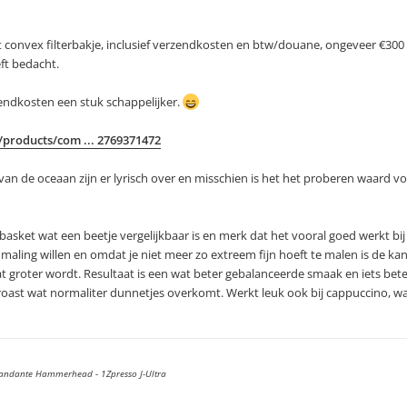
 convex filterbakje, inclusief verzendkosten en btw/douane, ongeveer €300 
eft bedacht.
zendkosten een stuk schappelijker.
products/com ... 2769371472
van de oceaan zijn er lyrisch over en misschien is het het proberen waard v
basket wat een beetje vergelijkbaar is en merk dat het vooral goed werkt bij
 maling willen en omdat je niet meer zo extreem fijn hoeft te malen is de ka
at groter wordt. Resultaat is een wat beter gebalanceerde smaak en iets bet
 roast wat normaliter dunnetjes overkomt. Werkt leuk ook bij cappuccino, w
andante Hammerhead - 1Zpresso J-Ultra