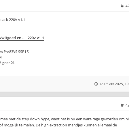
4
lack 220V v1.1
witgoed-en ... -220v-v1-1
ota Pro83VS SSP LS
M
 Mignon XL
zo 05 okt 2025, 19
4
k mee met de step down hype, want het is nu een ware rage geworden om ni
 grof mogelijk te malen. De high extraction mandjes kunnen allemaal de