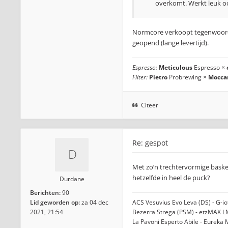
overkomt. Werkt leuk oo
Normcore verkoopt tegenwoord
geopend (lange levertijd).
Espresso:
Meticulous
Espresso ×
Filter:
Pietro
Probrewing ×
Mocca
Citeer
Re: gespot
Met zo’n trechtervormige baske
hetzelfde in heel de puck?
Durdane
Berichten:
90
Lid geworden op:
za 04 dec
ACS Vesuvius Evo Leva (DS) - G-i
2021, 21:54
Bezerra Strega (PSM) - etzMAX L
La Pavoni Esperto Abile - Eureka