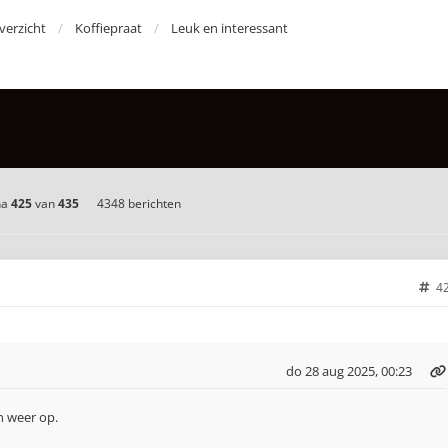
erzicht
Koffiepraat
Leuk en interessant
na
425
van
435
4348 berichten
4
do 28 aug 2025, 00:23
en weer op.