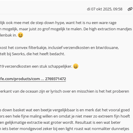
di 07 okt 2025, 09:58
lijk ook mee met de step down hype, want het is nu een ware rage
 mogelijk, maar juist zo grof mogelijk te malen. De high extraction mandjes
lenbak in.
ost het convex filterbakje, inclusief verzendkosten en btw/douane,
telt bij Sworks, die het heeft bedacht.
€19 verzendkosten een stuk schappelijker.
e.com/products/com ... 2769371472
erkant van de oceaan zijn er lyrisch over en misschien is het het proberen
ep down basket wat een beetje vergelijkbaar is en merk dat het vooral goed
rs een hele fijne maling willen en omdat je niet meer zo extreem fijn hoeft
en gelijkmatige extractie wat groter wordt. Resultaat is een wat beter
iets beter mondgevoel zeker bij een light roast wat normaliter dunnetjes