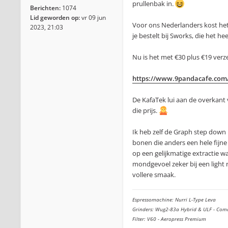
prullenbak in.
Berichten:
1074
Lid geworden op:
vr 09 jun
Voor ons Nederlanders kost het
2023, 21:03
je bestelt bij Sworks, die het he
Nu is het met €30 plus €19 ver
https://www.9pandacafe.com/
De KafaTek lui aan de overkant 
die prijs.
Ik heb zelf de Graph step down 
bonen die anders een hele fijne
op een gelijkmatige extractie w
mondgevoel zeker bij een light
vollere smaak.
Espressomachine: Nurri L-Type Leva
Grinders: Wug2-83a Hybrid & ULF - Com
Filter: V60 - Aeropress Premium