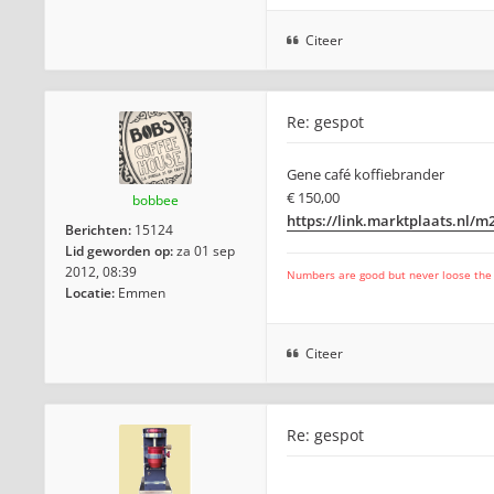
Citeer
Re: gespot
Gene café koffiebrander
€ 150,00
bobbee
https://link.marktplaats.nl/
Berichten:
15124
Lid geworden op:
za 01 sep
2012, 08:39
Numbers are good but never loose the fo
Locatie:
Emmen
Citeer
Re: gespot