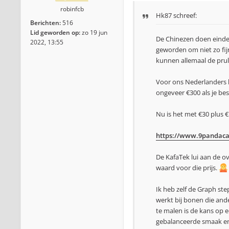
robinfcb
Hk87
schreef:
Berichten:
516
Lid geworden op:
zo 19 jun
De Chinezen doen einde
2022, 13:55
geworden om niet zo fijn
kunnen allemaal de prul
Voor ons Nederlanders k
ongeveer €300 als je bes
Nu is het met €30 plus 
https://www.9pandacaf
De KafaTek lui aan de ov
waard voor die prijs.
Ik heb zelf de Graph st
werkt bij bonen die ande
te malen is de kans op e
gebalanceerde smaak en 