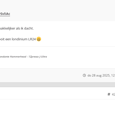
SvliAc
kkelijker als ik dacht.
ooit een londinium LR24
andante Hammerhead - 1Zpresso J-Ultra
do 28 aug 2025, 12
4