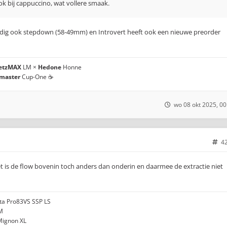
k bij cappuccino, wat vollere smaak.
ig ook stepdown (58-49mm) en Introvert heeft ook een nieuwe preorder
etzMAX
LM ×
Hedone
Honne
master
Cup-One ☕
wo 08 okt 2025, 00
4
t is de flow bovenin toch anders dan onderin en daarmee de extractie niet
ota Pro83VS SSP LS
M
 Mignon XL