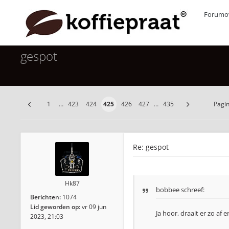
Forumov
gespot
1
…
423
424
425
426
427
…
435
Pagi
Re: gespot
Hk87
bobbee
schreef:
Berichten:
1074
Lid geworden op:
vr 09 jun
Ja hoor, draait er zo af 
2023, 21:03