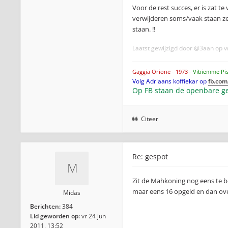
Voor de rest succes, er is zat t
verwijderen soms/vaak staan ze 
staan. !!
Laatst gewijzigd door
@3aan
op vr
Gaggia Orione - 1973
- Vibiemme Pi
Volg Adriaans koffiekar op
fb.com
Op FB staan de openbare ge
Citeer
Re: gespot
Zit de Mahkoning nog eens te b
maar eens 16 opgeld en dan over
Midas
Berichten:
384
Lid geworden op:
vr 24 jun
2011, 13:52