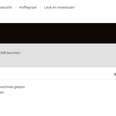
erzicht
Koffiepraat
Leuk en interessant
4348 berichten
 machines gespot.
an.