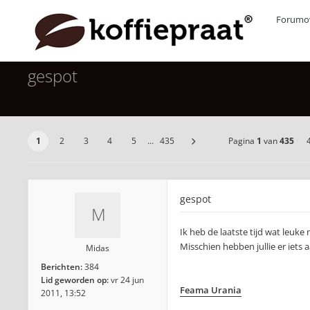
Forumov
gespot
1
2
3
4
5
…
435
Pagina
1
van
435
gespot
Ik heb de laatste tijd wat leuke
Misschien hebben jullie er iets a
Midas
Berichten:
384
Lid geworden op:
vr 24 jun
Feama Urania
2011, 13:52