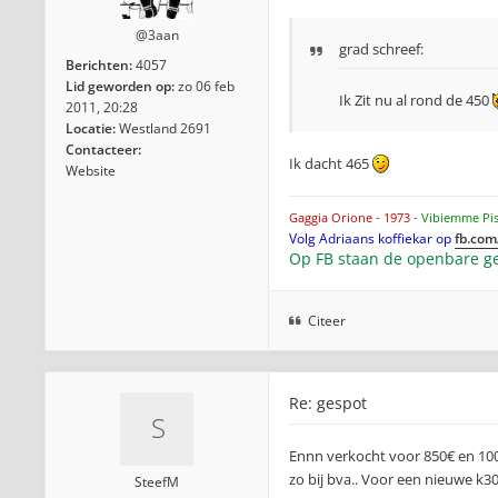
@3aan
grad schreef:
Berichten:
4057
Lid geworden op:
zo 06 feb
Ik Zit nu al rond de 450
2011, 20:28
Locatie:
Westland 2691
Contacteer:
Ik dacht 465
Website
Gaggia Orione - 1973
- Vibiemme Pi
Volg Adriaans koffiekar op
fb.com
Op FB staan de openbare ge
Citeer
Re: gespot
Ennn verkocht voor 850€ en 1000
zo bij bva.. Voor een nieuwe k30
SteefM