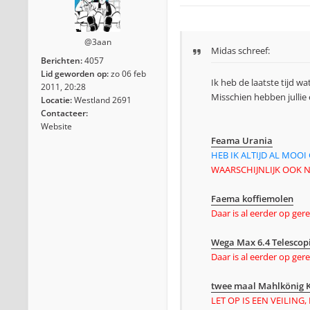
@3aan
Midas schreef:
Berichten:
4057
Lid geworden op:
zo 06 feb
Ik heb de laatste tijd w
2011, 20:28
Misschien hebben jullie e
Locatie:
Westland 2691
Contacteer:
Website
Feama Urania
HEB IK ALTIJD AL MOO
WAARSCHIJNLIJK OOK N
Faema koffiemolen
Daar is al eerder op ger
Wega Max 6.4 Telescop
Daar is al eerder op ger
twee maal Mahlkönig 
LET OP IS EEN VEILIN