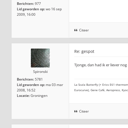
Berichten:
977
Lid geworden op:
wo 16 sep
2009, 16:00
Citeer
Re: gespot
Tjonge, dan had ik er liever no
Spironski
Berichten:
5781
Lid geworden op:
ma 03 mar
La Scala Butterfly (+ Erics E61 thermom
2008, 16:52
Eurocurve), Gene Café, Aeropress, Kyo
Locatie:
Groningen
Citeer