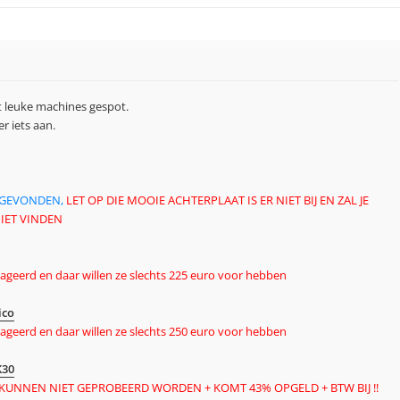
at leuke machines gespot.
r iets aan.
I GEVONDEN,
LET OP DIE MOOIE ACHTERPLAAT IS ER NIET BIJ EN ZAL JE
IET VINDEN
eageerd en daar willen ze slechts 225 euro voor hebben
ico
eageerd en daar willen ze slechts 250 euro voor hebben
K30
G, KUNNEN NIET GEPROBEERD WORDEN + KOMT 43% OPGELD + BTW BIJ !!