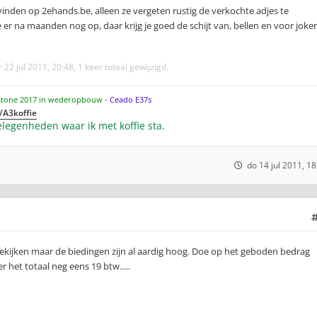
e vinden op 2ehands.be, alleen ze vergeten rustig de verkochte adjes te
er na maanden nog op, daar krijg je goed de schijt van, bellen en voor joker
 22 jul 2011, 20:48, 1 keer totaal gewijzigd.
stone 2017 in wederopbouw -
Ceado E37s
/A3koffie
legenheden waar ik met koffie sta.
do 14 jul 2011, 18
ekijken maar de biedingen zijn al aardig hoog. Doe op het geboden bedrag
 het totaal neg eens 19 btw.....