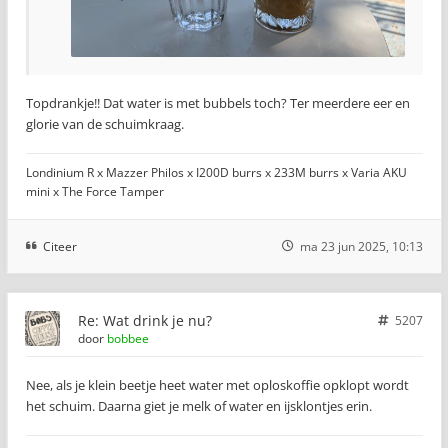
Topdrankje!! Dat water is met bubbels toch? Ter meerdere eer en
glorie van de schuimkraag.
Londinium R x Mazzer Philos x I200D burrs x 233M burrs x Varia AKU
mini x The Force Tamper
Citeer
ma 23 jun 2025, 10:13
Re: Wat drink je nu?
5207
door
bobbee
Nee, als je klein beetje heet water met oploskoffie opklopt wordt
het schuim. Daarna giet je melk of water en ijsklontjes erin.