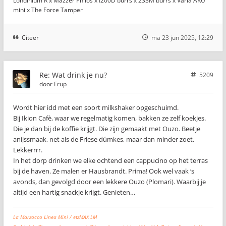
Londinium R x Mazzer Philos x I200D burrs x 233M burrs x Varia AKU
mini x The Force Tamper
Citeer
ma 23 jun 2025, 12:29
Re: Wat drink je nu?
5209
door
Frup
Wordt hier idd met een soort milkshaker opgeschuimd.
Bij Ikion Cafè, waar we regelmatig komen, bakken ze zelf koekjes.
Die je dan bij de koffie krijgt. Die zijn gemaakt met Ouzo. Beetje
anijssmaak, net als de Friese dúmkes, maar dan minder zoet.
Lekkerrrr.
In het dorp drinken we elke ochtend een cappucino op het terras
bij de haven. Ze malen er Hausbrandt. Prima! Ook wel vaak ‘s
avonds, dan gevolgd door een lekkere Ouzo (Plomari). Waarbij je
altijd een hartig snackje krijgt. Genieten…
La Marzocco Linea Mini / etzMAX LM