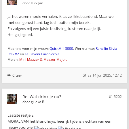
door
Dirk Jan
Ja, het waren mooie verhalen, ik las ze likkebaardend. Maar wel
met een gerust hard, lag toch buiten mijn bereik.
En volgens mij een juiste beslissing: luisteren naar je lijf.
Het ga je goed.
Machine voor mijn vrouw:
QuickMill 3000
. Werkruimte:
Rancilio Silvia
PdG V2
en
La Pavoni Europiccola
.
Molen:
Mini Mazzer & Mazzer Major.
Citeer
za 14 jun 2025, 12:12
Re: Wat drink je nu?
5202
door
gilleko B.
Laatste restje El
MORAL VAN het Brandhuys, heerlijk tijdens vlechten van een
nieuw voorwiel.