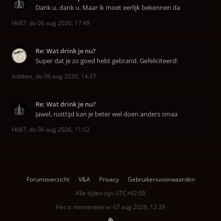
Dank u, dank u. Maar ik moet eerlijk bekennen da
Hk87
,
do 06 aug 2026, 17:49
Re: Wat drink je nu?
Super dat je zo goed hebt gebrand. Gefeliciteerd!
bobbee
,
do 06 aug 2026, 14:37
Re: Wat drink je nu?
Jawel, rusttijd kan je beter wel doen anders smaa
Hk87
,
do 06 aug 2026, 11:52
Forumoverzicht
V&A
Privacy
Gebruikersvoorwaarden
Alle tijden zijn
UTC+02:00
Het is momenteel vr 07 aug 2026, 12:39