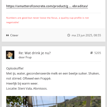
https://amatterofconcrete.com/product/g ... ebraditas/
Numbers are good but never loose the focus, a quality cup profile is not
negotiable!
Citeer
ma 23 jun 2025, 08:55
Re: Wat drink je nu?
5205
door
Frup
Oploskoffie!
Met ijs, water, gecondenseerde melk en een beetje suiker. Shaken,
not stirred. Oftewel een Frappè.
Heerlijk bij warm weer.
Locatie: Steni Vala, Alonissos.