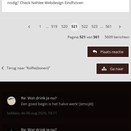
nodig? Check Nehlee Webdesign Eindhoven
1
…
519
520
521
522
523
…
561
Pagina
521
van
561
5609 berichten
Plaats reactie
Terug naar “Koffie(bonen)”
Ga naar
Re: Wat drink je nu?
Een goed begin is het halve werk! [emoji6]
bobbee
,
do 06 aug 2026, 18:11
Re: Wat drink je nu?