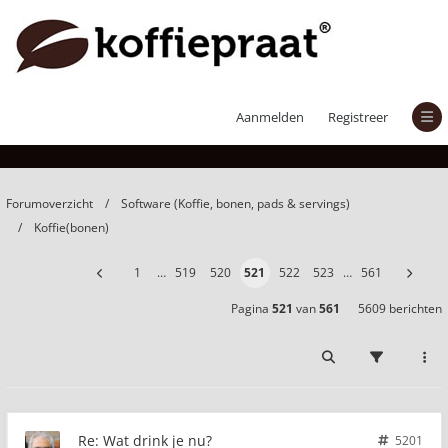
Wat drink je nu?
Aanmelden
Registreer
Forumoverzicht
Software (Koffie, bonen, pads & servings)
Koffie(bonen)
1
…
519
520
521
522
523
…
561
Pagina
521
van
561
5609 berichten
Re: Wat drink je nu?
5201