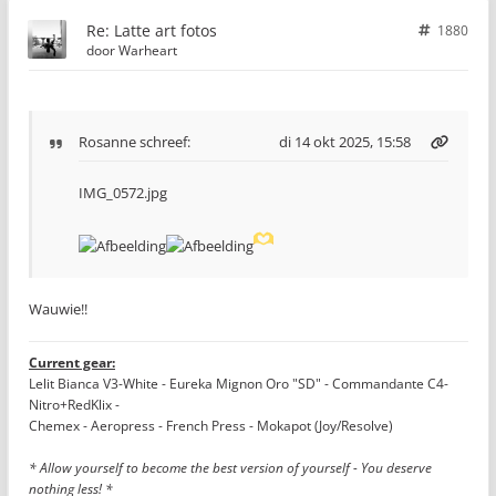
Re: Latte art fotos
1880
door
Warheart
Rosanne
schreef:
di 14 okt 2025, 15:58
IMG_0572.jpg
Wauwie!!
Current gear:
Lelit Bianca V3-White - Eureka Mignon Oro "SD" - Commandante C4-
Nitro+RedKlix -
Chemex - Aeropress - French Press - Mokapot (Joy/Resolve)
* Allow yourself to become the best version of yourself - You deserve
nothing less! *