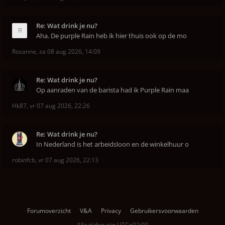
Re: Wat drink je nu?
Aha. De purple Rain heb ik hier thuis ook op de mo
Rosanne
,
za 08 aug 2026, 14:09
Re: Wat drink je nu?
Op aanraden van de barista had ik Purple Rain maa
Hk87
,
vr 07 aug 2026, 22:26
Re: Wat drink je nu?
In Nederland is het arbeidsloon en de winkelhuur o
robinfcb
,
vr 07 aug 2026, 22:13
Forumoverzicht
V&A
Privacy
Gebruikersvoorwaarden
Alle tijden zijn
UTC+02:00