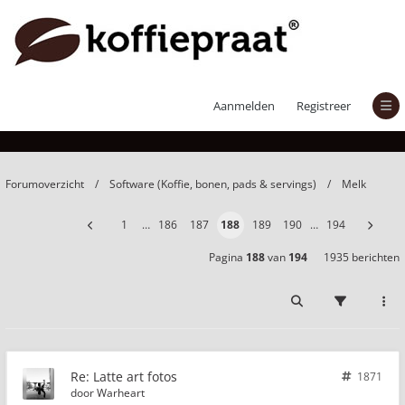
Latte art fotos
Aanmelden
Registreer
Forumoverzicht
Software (Koffie, bonen, pads & servings)
Melk
1
…
186
187
188
189
190
…
194
Pagina
188
van
194
1935 berichten
Re: Latte art fotos
1871
door
Warheart