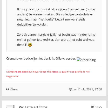
Ik hoop ooit zo mooi strak als jij en Crema-lover (onder
andere) te kunnen maken. Die volledige controle is er
nog niet, maar "het foefje" begint me wel steeds
duidelijker te worden.
Zo ook vanochtend: krijg ik het begin wat minder lomp
en het geheel iets rechter, dan wordt het echt wel wat,
denk ik
Cremalover bedoel je niet denk ik, Gilleko eerder.
Numbers are good but never loose the focus, a quality cup profile is not
negotiable!
Citeer
za 11 okt 2025, 17:00
Re: Latte art fotos
1875