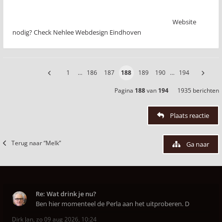
Website
nodig? Check Nehlee Webdesign Eindhoven
1
…
186
187
188
189
190
…
194
Pagina
188
van
194
1935 berichten
Plaats reactie
Terug naar “Melk”
Ga naar
Re: Wat drink je nu?
Ben hier momenteel de Perla aan het uitproberen. D
Dirk Jan
,
zo 09 aug 2026, 10:24