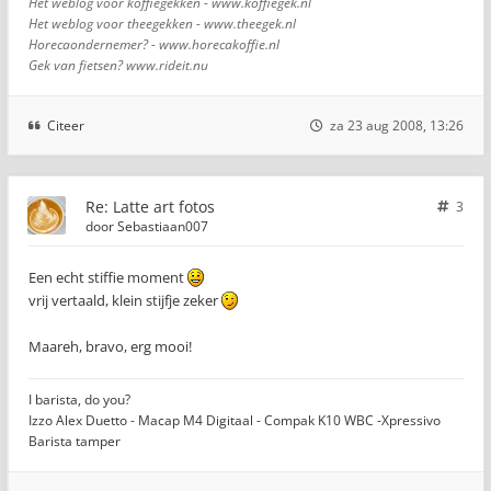
Het weblog voor koffiegekken - www.koffiegek.nl
Het weblog voor theegekken - www.theegek.nl
Horecaondernemer? - www.horecakoffie.nl
Gek van fietsen? www.rideit.nu
Citeer
za 23 aug 2008, 13:26
Re: Latte art fotos
3
door
Sebastiaan007
Een echt stiffie moment
vrij vertaald, klein stijfje zeker
Maareh, bravo, erg mooi!
I barista, do you?
Izzo Alex Duetto - Macap M4 Digitaal - Compak K10 WBC -Xpressivo
Barista tamper