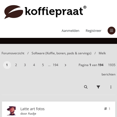
Latte art fotos
Aanmelden
Registreer
Forumoverzicht
Software (Koffie, bonen, pads & servings)
Melk
1
2
3
4
5
…
194
Pagina
1
van
194
1935
berichten
Latte art fotos
1
door
Aadje