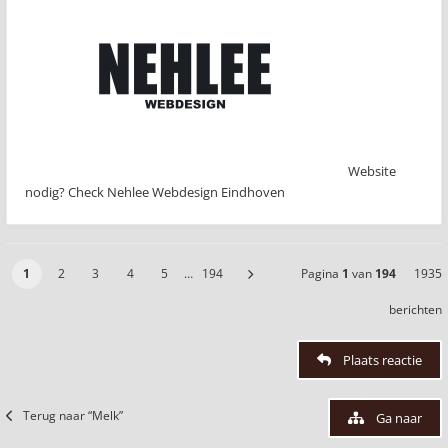
Website
nodig? Check Nehlee Webdesign Eindhoven
1
2
3
4
5
…
194
Pagina
1
van
194
1935
berichten
Plaats reactie
Terug naar “Melk”
Ga naar