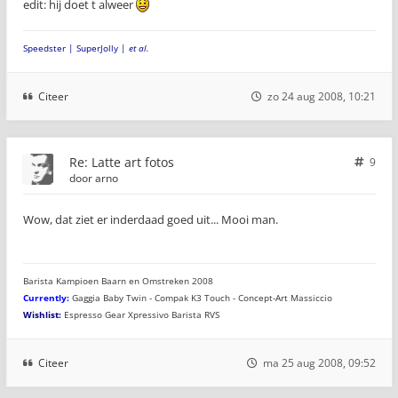
edit: hij doet t alweer
Speedster | SuperJolly |
et al.
Citeer
zo 24 aug 2008, 10:21
Re: Latte art fotos
9
door
arno
Wow, dat ziet er inderdaad goed uit... Mooi man.
Barista Kampioen Baarn en Omstreken 2008
Currently:
Gaggia Baby Twin - Compak K3 Touch - Concept-Art Massiccio
Wishlist:
Espresso Gear Xpressivo Barista RVS
Citeer
ma 25 aug 2008, 09:52