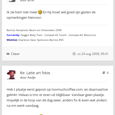
door
arno
Ik zie hem niet meer
En hij moet wel goed zijn gezien de
opmerkingen hiervoor.
Barista Kampioen Baarn en Omstreken 2008
Currently:
Gaggia Baby Twin - Compak K3 Touch - Concept-Art Massiccio
Wishlist:
Espresso Gear Xpressivo Barista RVS
Citeer
zo 24 aug 2008, 09:41
Re: Latte art fotos
8
door
Aadje
Heb t plaatje eerst gepost op toomuchcoffee.com, en daarnaartoe
gelinkt. Helaas is tmc er even uit blijjkbaar. Vandaar geen plaatje.
Hopelijk in de loop van de dag weer, anders fix ik even wat anders
na mn werk vandaag.